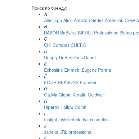
Поиск по бренду:
A
Alter Ego
Aluxi
Amazon Series
American Crew
A
B
BABOR
BaByliss
BIFULL Professional
Biotop pr
C
CHI
Corioliss
CULT.O
D
Deeply
DeFabulous
Depot
E
Echosline
Emmebi
Eugene Perma
F
FOUR REASONS
Framesi
G
Ga.Ma
Global Keratin
Goldwell
H
Hipertin
Hollow Comb
I
Insight
Invisibobble
Iva cosmetics
J
Janeke
JRL professional
K