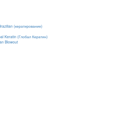
azilian (кератирование)
l Keratin (Глобал Кератин)
an Blowout