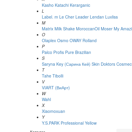
Kasho
Katachi
Kerarganic
L
Label. m
Le Cher
Leader
Lendan
Luxliss
M
Matrix
Milk Shake
MoroccanOil
Moser
My Amazi
O
Olaplex
Osmo
OWAY Rolland
P
Palco
Profis
Pure Brazilian
S
Saryna Key (Сарина Кей)
Skin Doktors Cosmece
T
Tahe
Tibolli
V
VIART (ВиАрт)
W
Wahl
X
Xiaomoxuan
Y
Y.S.PARK Professional
Yellow
Каталог