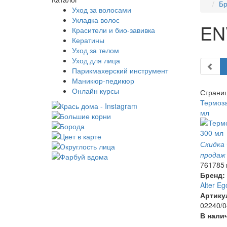
Б
Уход за волосами
Укладка волос
EN
Красители и био-завивка
Кератины
Уход за телом
Уход для лица
Парикмахерский инструмент
Маникюр-педикюр
Онлайн курсы
Страни
Термоз
мл
Скидка
продаж
761
785
Бренд:
Alter Eg
Артику
02240/0
В нали