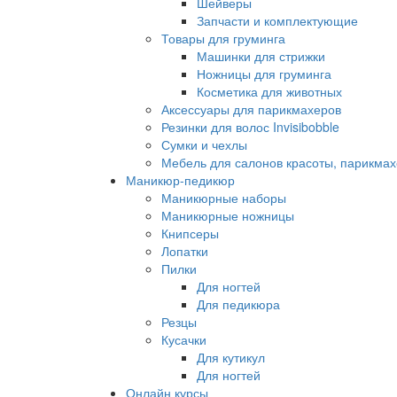
Шейверы
Запчасти и комплектующие
Товары для груминга
Машинки для стрижки
Ножницы для груминга
Косметика для животных
Аксессуары для парикмахеров
Резинки для волос Invisibobble
Сумки и чехлы
Мебель для салонов красоты, парикмах
Маникюр-педикюр
Маникюрные наборы
Маникюрные ножницы
Книпсеры
Лопатки
Пилки
Для ногтей
Для педикюра
Резцы
Кусачки
Для кутикул
Для ногтей
Онлайн курсы