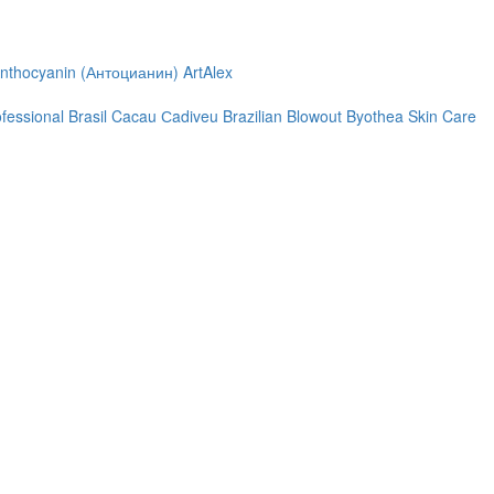
nthocyanin (Антоцианин)
ArtAlex
ofessional
Brasil Cacau Сadiveu
Brazilian Blowout
Byothea Skin Care