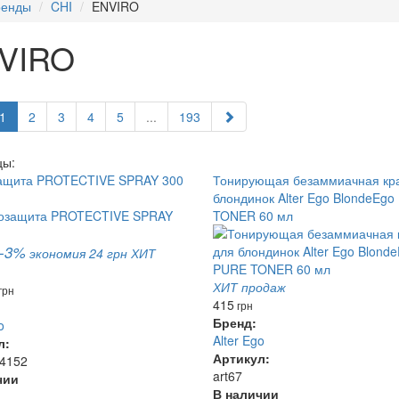
ренды
CHI
ENVIRO
VIRO
1
2
3
4
5
...
193
цы:
ащита PROTECTIVE SPRAY 300
Тонирующая безаммиачная кра
блондинок Alter Ego BlondeEg
TONER 60 мл
-3%
экономия 24 грн
ХИТ
ХИТ продаж
грн
415
грн
Бренд:
o
Alter Ego
л:
Артикул:
4152
art67
чии
В наличии