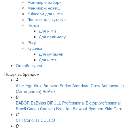
Манікюрні набори
Манікюрні ножиці
Кніпсери для нігтів
Лопатки для кутикул
Пилки
Для нігтів
Для педикюру
Різці
Кусачки
Для кутикули
Для нігтів
Онлайн курси
Пошук за брендом:
A
Alter Ego
Aluxi
Amazon Series
American Crew
Anthocyanin
(Антоцианин)
ArtAlex
B
BABOR
BaByliss
BIFULL Professional
Biotop professional
Brasil Cacau Сadiveu
Brazilian Blowout
Byothea Skin Care
C
CHI
Corioliss
CULT.O
D