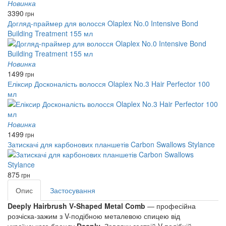
Новинка
3390
грн
Догляд-праймер для волосся Olaplex No.0 Intensive Bond
Building Treatment 155 мл
Новинка
1499
грн
Еліксир Досконалість волосся Olaplex No.3 Hair Perfector 100
мл
Новинка
1499
грн
Затискачі для карбонових планшетів Carbon Swallows Stylance
875
грн
Опис
Застосування
Deeply Hairbrush V-Shaped Metal Comb
 — професійна 
розчіска-зажим з V-подібною металевою спицею від 