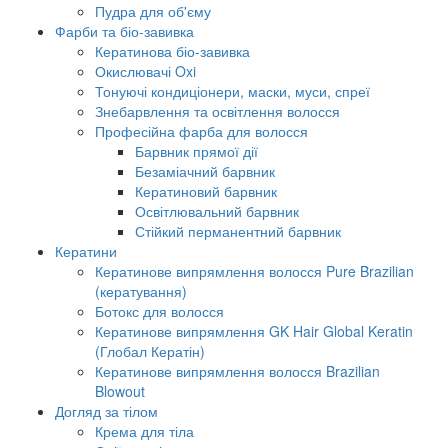
Пудра для об'єму
Фарби та біо-завивка
Кератинова біо-завивка
Окислювачі Oxi
Тонуючі кондиціонери, маски, муси, спреї
Знебарвлення та освітлення волосся
Професійна фарба для волосся
Барвник прямої дії
Безаміачний барвник
Кератиновий барвник
Освітлювальний барвник
Стійкий перманентний барвник
Кератини
Кератинове випрямлення волосся Pure Brazilian
(кератування)
Ботокс для волосся
Кератинове випрямлення GK Hair Global Keratin
(Глобал Кератін)
Кератинове випрямлення волосся Brazilian
Blowout
Догляд за тілом
Крема для тіла