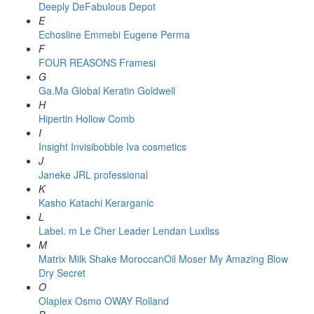
Deeply
DeFabulous
Depot
E
Echosline
Emmebi
Eugene Perma
F
FOUR REASONS
Framesi
G
Ga.Ma
Global Keratin
Goldwell
H
Hipertin
Hollow Comb
I
Insight
Invisibobble
Iva cosmetics
J
Janeke
JRL professional
K
Kasho
Katachi
Kerarganic
L
Label. m
Le Cher
Leader
Lendan
Luxliss
M
Matrix
Milk Shake
MoroccanOil
Moser
My Amazing Blow
Dry Secret
O
Olaplex
Osmo
OWAY Rolland