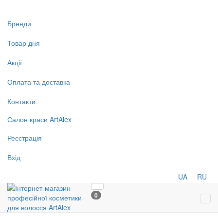
Бренди
Товар дня
Акції
Оплата та доставка
Контакти
Салон
краси
ArtAlex
Реєстрація
Вхід
UA
RU
0
Tog
navi