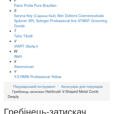
P
Palco
Profis
Pure Brazilian
S
Saryna Key (Сарина Кей)
Skin Doktors Cosmeceuticals
Spitzner
SPL Solinger Professional line
STMNT Grooming
Goods
T
Tahe
Tibolli
V
VIART (ВиАрт)
W
Wahl
X
Xiaomoxuan
Y
Y.S.PARK Professional
Yellow
Перукарський інструмент
Аксесуари для перукарів
Гребінець-затискач Hairbrush V-Shaped Metal Comb
Deeply
Гребінець-затискач