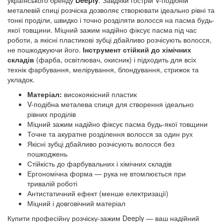
українського бренду 
Deeply
. Завдяки гострій V-подібній 
металевій спиці розчіска дозволяє створювати ідеально рівні та 
тонкі проділи, швидко і точно розділяти волосся на пасма будь-
якої товщини. Міцний зажим надійно фіксує пасма під час 
роботи, а якісні пластикові зубці дбайливо розчісують волосся, 
не пошкоджуючи його. 
Інструмент стійкий до хімічних 
складів
 (фарба, освітлювач, окисник) і підходить для всіх 
технік фарбування, мелірування, блондування, стрижок та 
укладок.
Матеріал:
високоякісний пластик
V-подібна металева спиця для створення ідеально
рівних проділів
Міцний зажим надійно фіксує пасма будь-якої товщини
Точне та акуратне розділення волосся за один рух
Якісні зубці дбайливо розчісують волосся без
пошкоджень
Стійкість до фарбувальних і хімічних складів
Ергономічна форма — рука не втомлюється при
тривалій роботі
Антистатичний ефект (менше електризації)
Міцний і довговічний матеріал
Купити професійну розчіску-зажим Deeply — ваш надійний