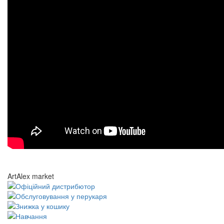
ArtAlex market