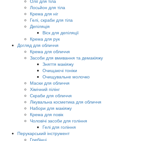
Олії для тіла
Лосьйон для тіла
Крема для ніг
Гелі, скраби для тіла
Депіляція
Віск для депіляції
Крема для рук
Догляд для обличчя
Крема для обличчя
Засоби для вмивання та демакіяжу
Зняття макіяжу
Очищаючі тоніки
Очищувальне молочко
Маски для обличчя
Хімічний пілінг
Скраби для обличчя
Лікувальна косметика для обличчя
Набори для макіяжу
Крема для повік
Чоловічі засоби для гоління
Гелі для гоління
Перукарський інструмент
Гребінці