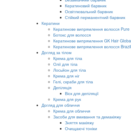
Кератиновий барвник
Освітлювальний барвник
Стійкий перманентний барвник
Кератини
Кератинове випрямлення волосся Pure B
Ботокс для волосся
Кератинове випрямлення GK Hair Global 
Кератинове випрямлення волосся Brazil
Догляд за тілом
Крема для тіла
Олії для тіла
Лосьйон для тіла
Крема для ніг
Гелі, скраби для тіла
Депіляція
Віск для депіляції
Крема для рук
Догляд для обличчя
Крема для обличчя
Засоби для вмивання та демакіяжу
Зняття макіяжу
Очищаючі тоніки