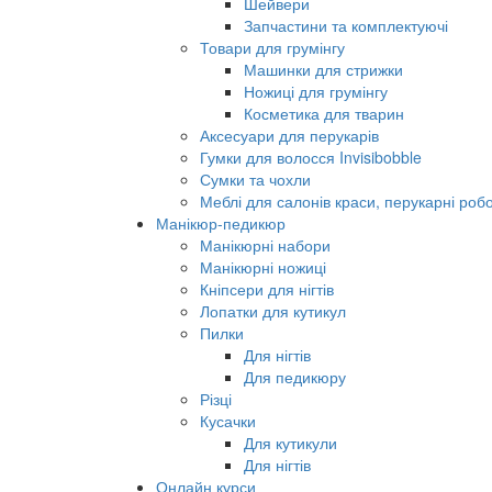
Шейвери
Запчастини та комплектуючі
Товари для грумінгу
Машинки для стрижки
Ножиці для грумінгу
Косметика для тварин
Аксесуари для перукарів
Гумки для волосся Invisibobble
Сумки та чохли
Меблі для салонів краси, перукарні робо
Манікюр-педикюр
Манікюрні набори
Манікюрні ножиці
Кніпсери для нігтів
Лопатки для кутикул
Пилки
Для нігтів
Для педикюру
Різці
Кусачки
Для кутикули
Для нігтів
Онлайн курси