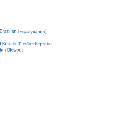
razilian (кератування)
Keratin (Глобал Кератін)
ian Blowout