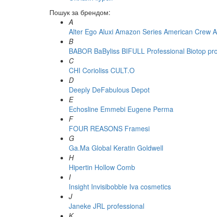
Пошук за брендом:
A
Alter Ego
Aluxi
Amazon Series
American Crew
A
B
BABOR
BaByliss
BIFULL Professional
Biotop pr
C
CHI
Corioliss
CULT.O
D
Deeply
DeFabulous
Depot
E
Echosline
Emmebi
Eugene Perma
F
FOUR REASONS
Framesi
G
Ga.Ma
Global Keratin
Goldwell
H
Hipertin
Hollow Comb
I
Insight
Invisibobble
Iva cosmetics
J
Janeke
JRL professional
K