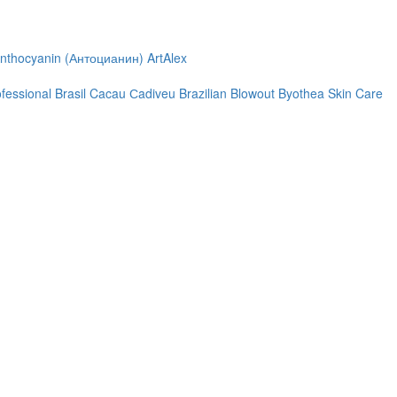
nthocyanin (Антоцианин)
ArtAlex
ofessional
Brasil Cacau Сadiveu
Brazilian Blowout
Byothea Skin Care