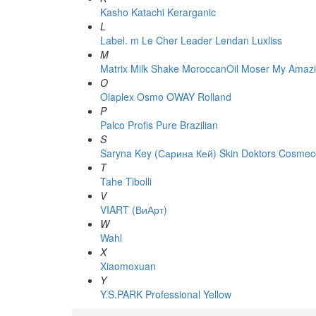
Kasho
Katachi
Kerarganic
L
Label. m
Le Cher
Leader
Lendan
Luxliss
M
Matrix
Milk Shake
MoroccanOil
Moser
My Amazi
O
Olaplex
Osmo
OWAY Rolland
P
Palco
Profis
Pure Brazilian
S
Saryna Key (Сарина Кей)
Skin Doktors Cosmece
T
Tahe
Tibolli
V
VIART (ВиАрт)
W
Wahl
X
Xiaomoxuan
Y
Y.S.PARK Professional
Yellow