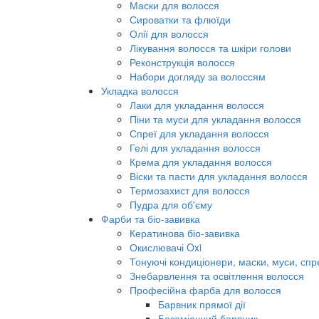
Маски для волосся
Сироватки та флюїди
Олії для волосся
Лікування волосся та шкіри голови
Реконструкція волосся
Набори догляду за волоссям
Укладка волосся
Лаки для укладання волосся
Піни та муси для укладання волосся
Спреї для укладання волосся
Гелі для укладання волосся
Крема для укладання волосся
Віски та пасти для укладання волосся
Термозахист для волосся
Пудра для об'єму
Фарби та біо-завивка
Кератинова біо-завивка
Окислювачі Oxi
Тонуючі кондиціонери, маски, муси, спр
Знебарвлення та освітлення волосся
Професійна фарба для волосся
Барвник прямої дії
Безаміачний барвник