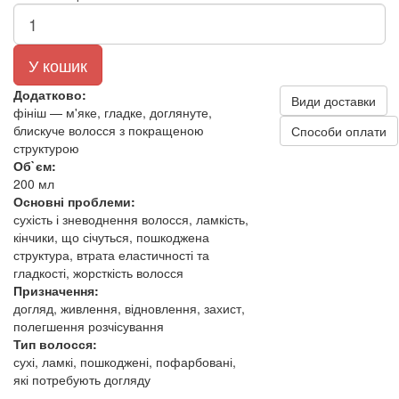
У кошик
Додатково:
Види доставки
фініш — м'яке, гладке, доглянуте,
блискуче волосся з покращеною
Способи оплати
структурою
Об`єм:
200 мл
Основні проблеми:
сухість і зневоднення волосся, ламкість,
кінчики, що січуться, пошкоджена
структура, втрата еластичності та
гладкості, жорсткість волосся
Призначення:
догляд, живлення, відновлення, захист,
полегшення розчісування
Тип волосся:
сухі, ламкі, пошкоджені, пофарбовані,
які потребують догляду