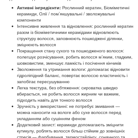
Активні інгредієнти:
Рослинний кератин, Біоміметичні
керамиди, Олії / пом’якшувальні / зволожувальні
компоненти
Інтенсивне живлення та відновлення: рослинний кератин
разом із біоміметичними керамідами відновлюють
структуру волосся, заповнюють пошкоджені ділянки,
зміцнюють волосся
Покращення стану сухого та пошкодженого волосся:
полегшує розчісування, робить волосся м’яким, гладким,
шовковистим, зменшує ламкість і посічення кінчиків
Зволоження та утримання вологи: допомагає відновити
гідроліпідний баланс, повертає волоссю еластичність і
запобігає пересушуванню
Легка текстура, без обтяження: сироватка швидко
вбирається, не робить волосся жирним чи важким,
підходить навіть для тонкого волосся
Зручність у використанні: не потребує змивання —
можна наносити на вологе або сухе волосся перед
укладанням або сушінням феном
Додатковий захист: керамиди допомагають зміцнити
кутикулу, роблять волосся більш стійким до зовнішніх
стресів — фарбування, термостайлінгу, сонячного та