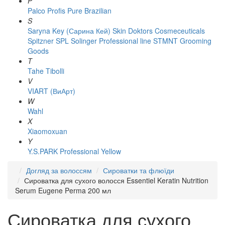
P
Palco
Profis
Pure Brazilian
S
Saryna Key (Сарина Кей)
Skin Doktors Cosmeceuticals
Spitzner
SPL Solinger Professional line
STMNT Grooming
Goods
T
Tahe
Tibolli
V
VIART (ВиАрт)
W
Wahl
X
Xiaomoxuan
Y
Y.S.PARK Professional
Yellow
Догляд за волоссям
Сироватки та флюїди
Сироватка для сухого волосся Essentiel Keratin Nutrition
Serum Eugene Perma 200 мл
Сироватка для сухого