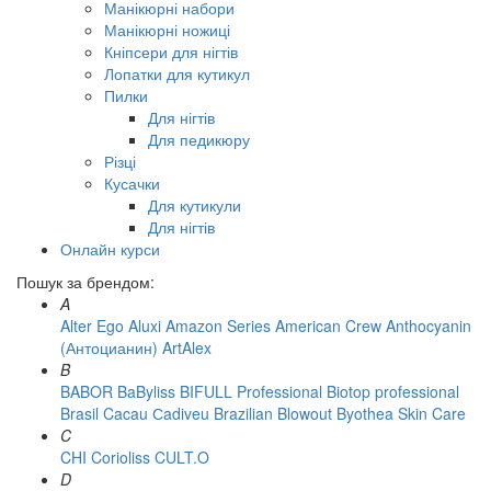
Манікюрні набори
Манікюрні ножиці
Кніпсери для нігтів
Лопатки для кутикул
Пилки
Для нігтів
Для педикюру
Різці
Кусачки
Для кутикули
Для нігтів
Онлайн курси
Пошук за брендом:
A
Alter Ego
Aluxi
Amazon Series
American Crew
Anthocyanin
(Антоцианин)
ArtAlex
B
BABOR
BaByliss
BIFULL Professional
Biotop professional
Brasil Cacau Сadiveu
Brazilian Blowout
Byothea Skin Care
C
CHI
Corioliss
CULT.O
D