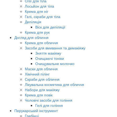
Олії для тіла
Лосьйон для тіла
Крема для ніг
Гелі, скраби для тіла
Депіляція
Віск для депіляції
Крема для рук
Догляд для обличчя
Крема для обличчя
Засоби для вмивання та демакіяжу
Зняття макіяжу
Очищаючі тоніки
Очищувальне молочко
Маски для обличчя
Хімічний пілінг
Скраби для обличчя
Лікувальна косметика для обличчя
Набори для макіяжу
Крема для повік
Чоловічі засоби для гоління
Гелі для гоління
Перукарський інструмент
Гребінці