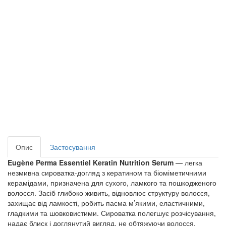
Опис
Застосування
Eugène Perma Essentiel Keratin Nutrition Serum
— легка
незмивна сироватка-догляд з кератином та біоміметичними
керамідами, призначена для сухого, ламкого та пошкодженого
волосся. Засіб глибоко живить, відновлює структуру волосся,
захищає від ламкості, робить пасма м’якими, еластичними,
гладкими та шовковистими. Сироватка полегшує розчісування,
надає блиск і доглянутий вигляд, не обтяжуючи волосся.