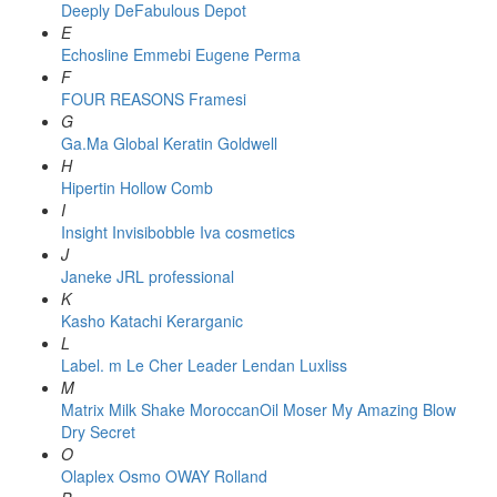
Deeply
DeFabulous
Depot
E
Echosline
Emmebi
Eugene Perma
F
FOUR REASONS
Framesi
G
Ga.Ma
Global Keratin
Goldwell
H
Hipertin
Hollow Comb
I
Insight
Invisibobble
Iva cosmetics
J
Janeke
JRL professional
K
Kasho
Katachi
Kerarganic
L
Label. m
Le Cher
Leader
Lendan
Luxliss
M
Matrix
Milk Shake
MoroccanOil
Moser
My Amazing Blow
Dry Secret
O
Olaplex
Osmo
OWAY Rolland