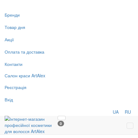
Бренди
Товар дня
Акції
Оплата та доставка
Контакти
Салон
краси
ArtAlex
Реєстрація
Вхід
UA
RU
0
Tog
navi