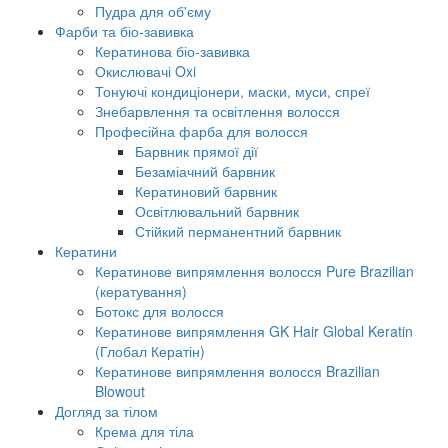
Пудра для об'єму
Фарби та біо-завивка
Кератинова біо-завивка
Окислювачі Oxi
Тонуючі кондиціонери, маски, муси, спреї
Знебарвлення та освітлення волосся
Професійна фарба для волосся
Барвник прямої дії
Безаміачний барвник
Кератиновий барвник
Освітлювальний барвник
Стійкий перманентний барвник
Кератини
Кератинове випрямлення волосся Pure Brazilian
(кератування)
Ботокс для волосся
Кератинове випрямлення GK Hair Global Keratin
(Глобал Кератін)
Кератинове випрямлення волосся Brazilian
Blowout
Догляд за тілом
Крема для тіла