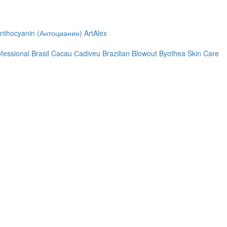
nthocyanin (Антоцианин)
ArtAlex
ofessional
Brasil Cacau Сadiveu
Brazilian Blowout
Byothea Skin Care