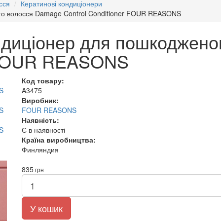
сся
Кератинові кондиціонери
го волосся Damage Control Conditioner FOUR REASONS
диціонер для пошкоджено
r FOUR REASONS
Код товару:
A3475
Виробник:
FOUR REASONS
Наявність:
Є в наявності
Країна виробництва:
Финляндия
835
грн
У кошик