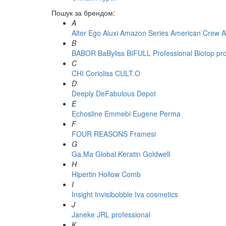
Пошук за брендом:
A
Alter Ego
Aluxi
Amazon Series
American Crew
A
B
BABOR
BaByliss
BIFULL Professional
Biotop pr
C
CHI
Corioliss
CULT.O
D
Deeply
DeFabulous
Depot
E
Echosline
Emmebi
Eugene Perma
F
FOUR REASONS
Framesi
G
Ga.Ma
Global Keratin
Goldwell
H
Hipertin
Hollow Comb
I
Insight
Invisibobble
Iva cosmetics
J
Janeke
JRL professional
K