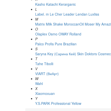
Kasho
Katachi
Kerarganic
L
Label. m
Le Cher
Leader
Lendan
Luxliss
M
Matrix
Milk Shake
MoroccanOil
Moser
My Amazi
O
Olaplex
Osmo
OWAY Rolland
P
Palco
Profis
Pure Brazilian
S
Saryna Key (Сарина Кей)
Skin Doktors Cosmece
T
Tahe
Tibolli
V
VIART (ВиАрт)
W
Wahl
X
Xiaomoxuan
Y
Y.S.PARK Professional
Yellow