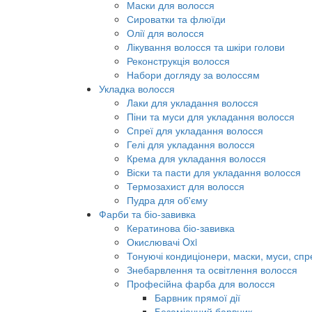
Маски для волосся
Сироватки та флюїди
Олії для волосся
Лікування волосся та шкіри голови
Реконструкція волосся
Набори догляду за волоссям
Укладка волосся
Лаки для укладання волосся
Піни та муси для укладання волосся
Спреї для укладання волосся
Гелі для укладання волосся
Крема для укладання волосся
Віски та пасти для укладання волосся
Термозахист для волосся
Пудра для об'єму
Фарби та біо-завивка
Кератинова біо-завивка
Окислювачі Oxi
Тонуючі кондиціонери, маски, муси, спр
Знебарвлення та освітлення волосся
Професійна фарба для волосся
Барвник прямої дії
Безаміачний барвник