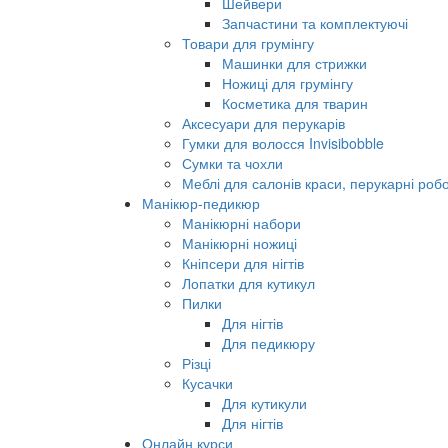
Шейвери
Запчастини та комплектуючі
Товари для грумінгу
Машинки для стрижки
Ножиці для грумінгу
Косметика для тварин
Аксесуари для перукарів
Гумки для волосся Invisibobble
Сумки та чохли
Меблі для салонів краси, перукарні робо
Манікюр-педикюр
Манікюрні набори
Манікюрні ножиці
Кніпсери для нігтів
Лопатки для кутикул
Пилки
Для нігтів
Для педикюру
Різці
Кусачки
Для кутикули
Для нігтів
Онлайн курси