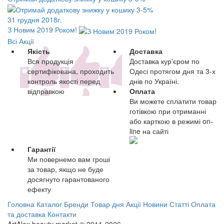
31 грудня 2018г.
З Новим 2019 Роком!
Всі Акції
Якість
Доставка
Вся продукція
Доставка кур'єром по
сертифікована, проходить
Одесі протягом дня та 3-х
контроль якості перед
днів по Україні.
відправкою
Оплата
Ви можете сплатити товар
готівкою при отриманні
або карткою в режимі on-
line на сайті
Гарантії
Ми повернемо вам гроші
за товар, якщо не буде
досягнуто гарантованого
ефекту
Головна
Каталог
Бренди
Товар дня
Акції
Новини
Статті
Оплата
та доставка
Контакти
ArtAlex beauty market © 2011-2026