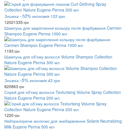
-10%
Знижка
економія 133 грн
1202
1335
грн
Шампунь для закріплення кольору після фарбування Carmen
Shampoo Eugene Perma 1000 мл
1193
грн
Шампунь для об'єму волосся Volume Shampoo Collection
Nature Eugene Perma 300 мл
-5%
Знижка
економія 43 грн
820
863
грн
Спрей для об'єму волосся Texturising Volume Spray Collection
Nature Eugene Perma 200 мл
1220
грн
Нейтралізуюче молочко для знебарвлення Solaris Neutralizing
Milk Eugene Perma 500 мл