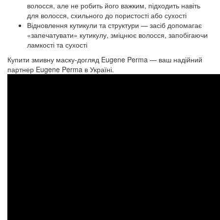
волосся, але не робить його важким, підходить навіть
для волосся, схильного до пористості або сухості
Відновлення кутикули та структури — засіб допомагає
«запечатувати» кутикулу, зміцнює волосся, запобігаючи
ламкості та сухості
Купити змивну маску‑догляд Eugene Perma — ваш надійний
партнер Eugene Perma в Україні.