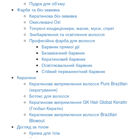
Пудра для об'єму
Фарби та біо-завивка
Кератинова біо-завивка
Окислювачі Oxi
Тонуючі кондиціонери, маски, муси, спреї
Знебарвлення та освітлення волосся
Професійна фарба для волосся
Барвник прямої дії
Безаміачний барвник
Кератиновий барвник
Освітлювальний барвник
Стійкий перманентний барвник
Кератини
Кератинове випрямлення волосся Pure Brazilian
(кератування)
Ботокс для волосся
Кератинове випрямлення GK Hair Global Keratin
(Глобал Кератін)
Кератинове випрямлення волосся Brazilian
Blowout
Догляд за тілом
Крема для тіла