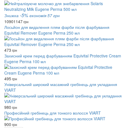
-5%
Знижка
економія 57 грн
1090
1147
грн
Лосьйон для видалення плям фарби після фарбування
Equivital Remover Eugene Perma 250 мл
473
грн
Захисний крем перед фарбуванням Equivital Protective Cream
Eugene Perma 100 мл
495
грн
Універсальний широкий масажний гребінець для укладання
VIART
980
грн
Професійний гребінець для тонкого волосся VIART
900
грн