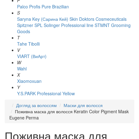
P
Palco
Profis
Pure Brazilian
S
Saryna Key (Сарина Кей)
Skin Doktors Cosmeceuticals
Spitzner
SPL Solinger Professional line
STMNT Grooming
Goods
T
Tahe
Tibolli
V
VIART (ВиАрт)
W
Wahl
X
Xiaomoxuan
Y
Y.S.PARK Professional
Yellow
Догляд за волоссям
Маски для волосся
Поживна маска для волосся Keratin Color Pigment Mask
Eugene Perma
Поживна маска для