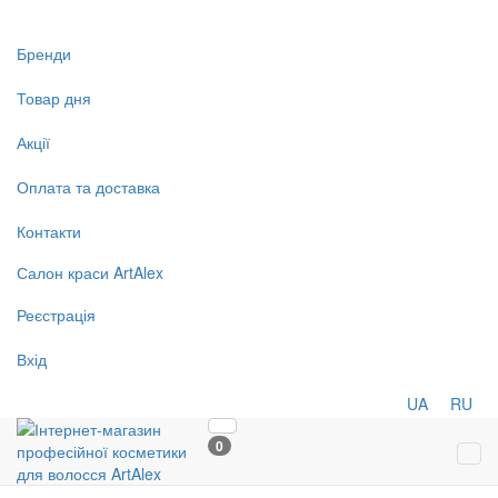
Бренди
Товар дня
Акції
Оплата та доставка
Контакти
Салон
краси
ArtAlex
Реєстрація
Вхід
UA
RU
0
Tog
navi