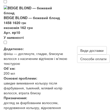
BEIGE BLOND — бежевий блонд
1458
1620
грн
економія 162 грн
Арт. ep10
У наявності
Додатково:
Види доставки
фініш — доглянуте, гладке, блискуче
волосся з насиченим відтінком і м'якою
Способи оплати
текстурою
Об`єм:
200 мл
Основні проблеми:
швидке вимивання кольору після
фарбування, тьмяний, млявий колір
волосся, втрата блиску
Призначення:
догляд за фарбованим волоссям,
продовження кольору, відновлення