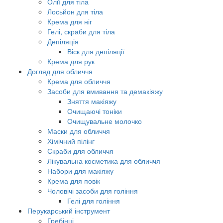
Олії для тіла
Лосьйон для тіла
Крема для ніг
Гелі, скраби для тіла
Депіляція
Віск для депіляції
Крема для рук
Догляд для обличчя
Крема для обличчя
Засоби для вмивання та демакіяжу
Зняття макіяжу
Очищаючі тоніки
Очищувальне молочко
Маски для обличчя
Хімічний пілінг
Скраби для обличчя
Лікувальна косметика для обличчя
Набори для макіяжу
Крема для повік
Чоловічі засоби для гоління
Гелі для гоління
Перукарський інструмент
Гребінці