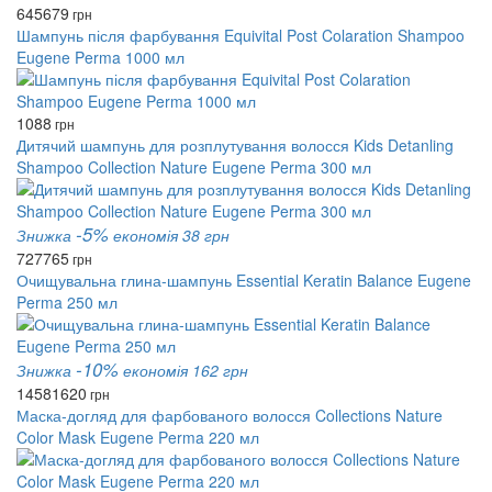
645
679
грн
Шампунь після фарбування Equivital Post Colaration Shampoo
Eugene Perma 1000 мл
1088
грн
Дитячий шампунь для розплутування волосся Kids Detanling
Shampoo Collection Nature Eugene Perma 300 мл
-5%
Знижка
економія 38 грн
727
765
грн
Очищувальна глина-шампунь Essential Keratin Balance Eugene
Perma 250 мл
-10%
Знижка
економія 162 грн
1458
1620
грн
Маска-догляд для фарбованого волосся Collections Nature
Color Mask Eugene Perma 220 мл