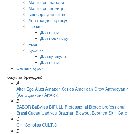
Манікюрні набори
Манікюрні ножиці
Кніпсери для нігтів
Лопатки для кутикул
Пилки
Для нігтів
Для педикюру
Різці
Кусачки
Для кутикули
Для нігтів
Онлайн курси
Пошук за брендом:
A
Alter Ego
Aluxi
Amazon Series
American Crew
Anthocyanin
(Антоцианин)
ArtAlex
B
BABOR
BaByliss
BIFULL Professional
Biotop professional
Brasil Cacau Сadiveu
Brazilian Blowout
Byothea Skin Care
C
CHI
Corioliss
CULT.O
D