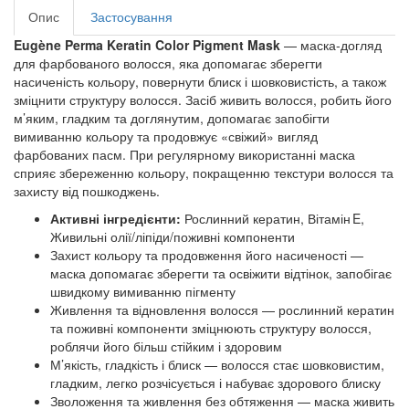
Опис
Застосування
Eugène Perma Keratin Color Pigment Mask
— маска‑догляд
для фарбованого волосся, яка допомагає зберегти
насиченість кольору, повернути блиск і шовковистість, а також
зміцнити структуру волосся. Засіб живить волосся, робить його
м’яким, гладким та доглянутим, допомагає запобігти
вимиванню кольору та продовжує «свіжий» вигляд
фарбованих пасм. При регулярному використанні маска
сприяє збереженню кольору, покращенню текстури волосся та
захисту від пошкоджень.
Активні інгредієнти:
Рослинний кератин, Вітамін E,
Живильні олії/ліпіди/поживні компоненти
Захист кольору та продовження його насиченості —
маска допомагає зберегти та освіжити відтінок, запобігає
швидкому вимиванню пігменту
Живлення та відновлення волосся — рослинний кератин
та поживні компоненти зміцнюють структуру волосся,
роблячи його більш стійким і здоровим
М’якість, гладкість і блиск — волосся стає шовковистим,
гладким, легко розчісується і набуває здорового блиску
Зволоження та живлення без обтяження — маска живить