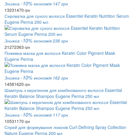
-10%
Знижка
економія 147 грн
1323
1470
грн
Сироватка для сухого волосся Essentiel Keratin Nutrition Serum
Eugene Perma 200 мл
-10%
Знижка
економія 236 грн
2127
2363
грн
Поживна маска для волосся Keratin Color Pigment Mask
Eugene Perma
-10%
Знижка
економія 162 грн
1458
1620
грн
Шампунь з кератином для комбінованого волосся Essential
Keratin Balance Shampoo Eugene Perma 250 мл
-10%
Знижка
економія 117 грн
1053
1170
грн
Спрей для формування локонів Curl-Defining Spray Collection
Nature Eugene Perma 200 мл