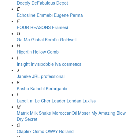
Deeply
DeFabulous
Depot
E
Echosline
Emmebi
Eugene Perma
F
FOUR REASONS
Framesi
G
Ga.Ma
Global Keratin
Goldwell
H
Hipertin
Hollow Comb
I
Insight
Invisibobble
Iva cosmetics
J
Janeke
JRL professional
K
Kasho
Katachi
Kerarganic
L
Label. m
Le Cher
Leader
Lendan
Luxliss
M
Matrix
Milk Shake
MoroccanOil
Moser
My Amazing Blow
Dry Secret
O
Olaplex
Osmo
OWAY Rolland