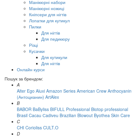
Манікюрні набори
Манікюрні ножиці
Кніпсери для нігтів
Лопатки для кутикул
Пилки
Для нігтів
Для педикюру
Різці
Кусачки
Для кутикули
Для нігтів
Онлайн курси
Пошук за брендом:
A
Alter Ego
Aluxi
Amazon Series
American Crew
Anthocyanin
(Антоцианин)
ArtAlex
B
BABOR
BaByliss
BIFULL Professional
Biotop professional
Brasil Cacau Сadiveu
Brazilian Blowout
Byothea Skin Care
C
CHI
Corioliss
CULT.O
D