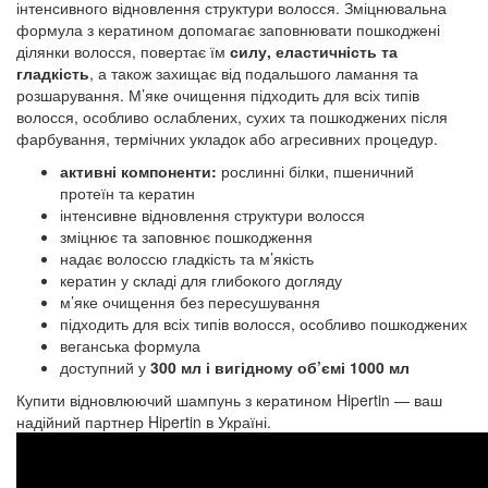
інтенсивного відновлення структури волосся. Зміцнювальна
формула з кератином допомагає заповнювати пошкоджені
ділянки волосся, повертає їм
силу, еластичність та
гладкість
, а також захищає від подальшого ламання та
розшарування. М’яке очищення підходить для всіх типів
волосся, особливо ослаблених, сухих та пошкоджених після
фарбування, термічних укладок або агресивних процедур.
активні компоненти:
рослинні білки, пшеничний
протеїн та кератин
інтенсивне відновлення структури волосся
зміцнює та заповнює пошкодження
надає волоссю гладкість та м’якість
кератин у складі для глибокого догляду
м’яке очищення без пересушування
підходить для всіх типів волосся, особливо пошкоджених
веганська формула
доступний у
300 мл і вигідному об’ємі 1000 мл
Купити відновлюючий шампунь з кератином Hipertin — ваш
надійний партнер Hipertin в Україні.