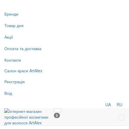
Бренди
Товар дня
Акції
Оплата та доставка
Контакти
Салон
краси
ArtAlex
Реєстрація
Вхід
UA
RU
0
Tog
navi