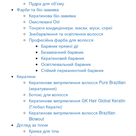
Пудра для об'єму
Фарби та біо-завивка
Кератинова біо-завивка
Окислювачі Oxi
Тонуючі кондиціонери, маски, муси, спреї
Знебарвлення та освітлення волосся
Професійна фарба для волосся
Барвник прямої дії
Безаміачний барвник
Кератиновий барвник
Освітлювальний барвник
Стійкий перманентний барвник
Кератини
Кератинове випрямлення волосся Pure Brazilian
(кератування)
Ботокс для волосся
Кератинове випрямлення GK Hair Global Keratin
(Глобал Кератін)
Кератинове випрямлення волосся Brazilian
Blowout
Догляд за тілом
Крема для тіла