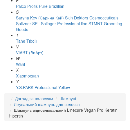
P
Palco
Profis
Pure Brazilian
S
Saryna Key (Сарина Кей)
Skin Doktors Cosmeceuticals
Spitzner
SPL Solinger Professional line
STMNT Grooming
Goods
T
Tahe
Tibolli
V
VIART (ВиАрт)
W
Wahl
X
Xiaomoxuan
Y
Y.S.PARK Professional
Yellow
Догляд за волоссям
Шампуні
Лікувальний шампунь для волосся
Шампунь відновлювальний Linecure Vegan Pro Keratin
Hipertin