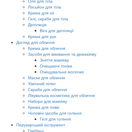
Олії для тіла
Лосьйон для тіла
Крема для ніг
Гелі, скраби для тіла
Депіляція
Віск для депіляції
Крема для рук
Догляд для обличчя
Крема для обличчя
Засоби для вмивання та демакіяжу
Зняття макіяжу
Очищаючі тоніки
Очищувальне молочко
Маски для обличчя
Хімічний пілінг
Скраби для обличчя
Лікувальна косметика для обличчя
Набори для макіяжу
Крема для повік
Чоловічі засоби для гоління
Гелі для гоління
Перукарський інструмент
Гребінці