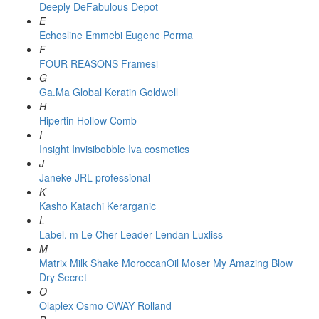
Deeply
DeFabulous
Depot
E
Echosline
Emmebi
Eugene Perma
F
FOUR REASONS
Framesi
G
Ga.Ma
Global Keratin
Goldwell
H
Hipertin
Hollow Comb
I
Insight
Invisibobble
Iva cosmetics
J
Janeke
JRL professional
K
Kasho
Katachi
Kerarganic
L
Label. m
Le Cher
Leader
Lendan
Luxliss
M
Matrix
Milk Shake
MoroccanOil
Moser
My Amazing Blow
Dry Secret
O
Olaplex
Osmo
OWAY Rolland