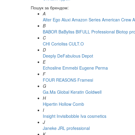
Пошук за брендом:
A
Alter Ego
Aluxi
Amazon Series
American Crew
A
B
BABOR
BaByliss
BIFULL Professional
Biotop pr
C
CHI
Corioliss
CULT.O
D
Deeply
DeFabulous
Depot
E
Echosline
Emmebi
Eugene Perma
F
FOUR REASONS
Framesi
G
Ga.Ma
Global Keratin
Goldwell
H
Hipertin
Hollow Comb
I
Insight
Invisibobble
Iva cosmetics
J
Janeke
JRL professional
K