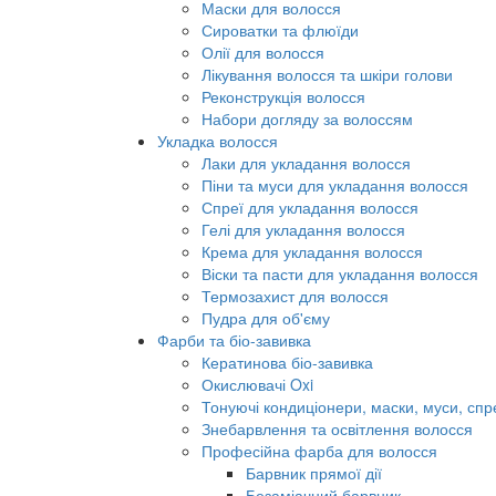
Маски для волосся
Сироватки та флюїди
Олії для волосся
Лікування волосся та шкіри голови
Реконструкція волосся
Набори догляду за волоссям
Укладка волосся
Лаки для укладання волосся
Піни та муси для укладання волосся
Спреї для укладання волосся
Гелі для укладання волосся
Крема для укладання волосся
Віски та пасти для укладання волосся
Термозахист для волосся
Пудра для об'єму
Фарби та біо-завивка
Кератинова біо-завивка
Окислювачі Oxi
Тонуючі кондиціонери, маски, муси, спр
Знебарвлення та освітлення волосся
Професійна фарба для волосся
Барвник прямої дії
Безаміачний барвник