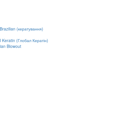
razilian (кератування)
Keratin (Глобал Кератін)
ian Blowout