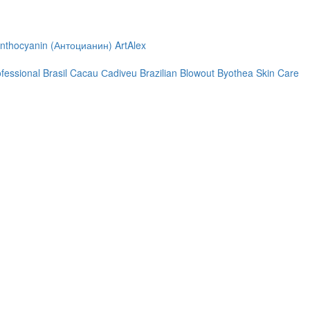
nthocyanin (Антоцианин)
ArtAlex
ofessional
Brasil Cacau Сadiveu
Brazilian Blowout
Byothea Skin Care