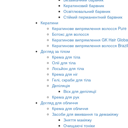
Кератиновий барвник
Освітлювальний барвник
Стійкий перманентний барвник
Кератини
Кератинове випрямлення волосся Pure B
Ботокс для волосся
Кератинове випрямлення GK Hair Global 
Кератинове випрямлення волосся Brazil
Догляд за тілом
Крема для тіла
Олії для тіла
Лосьйон для тіла
Крема для ніг
Гелі, скраби для тіла
Депіляція
Віск для депіляції
Крема для рук
Догляд для обличчя
Крема для обличчя
Засоби для вмивання та демакіяжу
Зняття макіяжу
Очищаючі тоніки