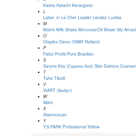
Kasho
Katachi
Kerarganic
L
Label. m
Le Cher
Leader
Lendan
Luxliss
M
Matrix
Milk Shake
MoroccanOil
Moser
My Amazi
O
Olaplex
Osmo
OWAY Rolland
P
Palco
Profis
Pure Brazilian
S
Saryna Key (Сарина Кей)
Skin Doktors Cosmece
T
Tahe
Tibolli
V
VIART (ВиАрт)
W
Wahl
X
Xiaomoxuan
Y
Y.S.PARK Professional
Yellow