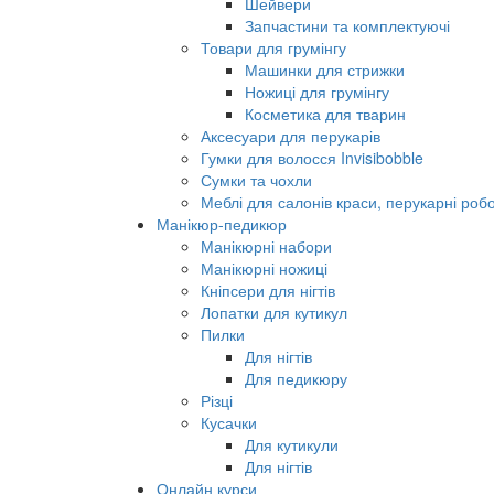
Шейвери
Запчастини та комплектуючі
Товари для грумінгу
Машинки для стрижки
Ножиці для грумінгу
Косметика для тварин
Аксесуари для перукарів
Гумки для волосся Invisibobble
Сумки та чохли
Меблі для салонів краси, перукарні робо
Манікюр-педикюр
Манікюрні набори
Манікюрні ножиці
Кніпсери для нігтів
Лопатки для кутикул
Пилки
Для нігтів
Для педикюру
Різці
Кусачки
Для кутикули
Для нігтів
Онлайн курси