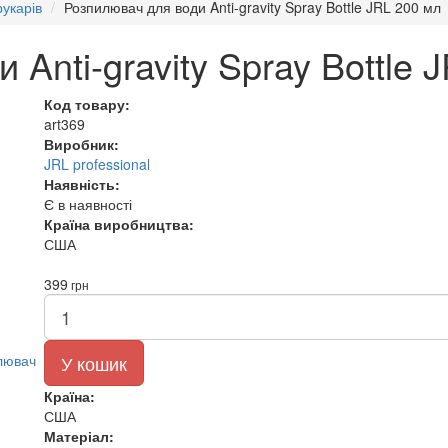
укарів
Розпилювач для води Anti-gravity Spray Bottle JRL 200 мл
Anti-gravity Spray Bottle 
Код товару:
art369
Виробник:
JRL professional
Наявність:
Є в наявності
Країна виробництва:
США
399
грн
У кошик
Країна:
США
Матеріал: