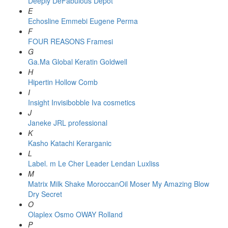
Deeply
DeFabulous
Depot
E
Echosline
Emmebi
Eugene Perma
F
FOUR REASONS
Framesi
G
Ga.Ma
Global Keratin
Goldwell
H
Hipertin
Hollow Comb
I
Insight
Invisibobble
Iva cosmetics
J
Janeke
JRL professional
K
Kasho
Katachi
Kerarganic
L
Label. m
Le Cher
Leader
Lendan
Luxliss
M
Matrix
Milk Shake
MoroccanOil
Moser
My Amazing Blow
Dry Secret
O
Olaplex
Osmo
OWAY Rolland
P