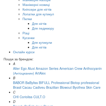
Манікюрні ножиці
Кніпсери для нігтів
Лопатки для кутикул
Пилки
Для нігтів
Для педикюру
Різці
Кусачки
Для кутикули
Для нігтів
Онлайн курси
Пошук за брендом:
A
Alter Ego
Aluxi
Amazon Series
American Crew
Anthocyanin
(Антоцианин)
ArtAlex
B
BABOR
BaByliss
BIFULL Professional
Biotop professional
Brasil Cacau Сadiveu
Brazilian Blowout
Byothea Skin Care
C
CHI
Corioliss
CULT.O
D