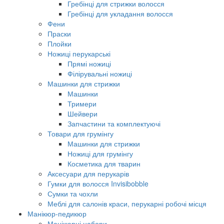
Гребінці для стрижки волосся
Гребінці для укладання волосся
Фени
Праски
Плойки
Ножиці перукарські
Прямі ножиці
Філірувальні ножиці
Машинки для стрижки
Машинки
Тримери
Шейвери
Запчастини та комплектуючі
Товари для грумінгу
Машинки для стрижки
Ножиці для грумінгу
Косметика для тварин
Аксесуари для перукарів
Гумки для волосся Invisibobble
Сумки та чохли
Меблі для салонів краси, перукарні робочі місця
Манікюр-педикюр
Манікюрні набори