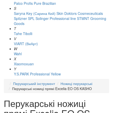
Palco
Profis
Pure Brazilian
S
Saryna Key (Сарина Кей)
Skin Doktors Cosmeceuticals
Spitzner
SPL Solinger Professional line
STMNT Grooming
Goods
T
Tahe
Tibolli
V
VIART (ВиАрт)
W
Wahl
X
Xiaomoxuan
Y
Y.S.PARK Professional
Yellow
Перукарський інструмент
Ножиці перукарські
Перукарські ножиці прямі Excelia EO OS KASHO
Перукарські ножиці
прямі Excelia EO OS