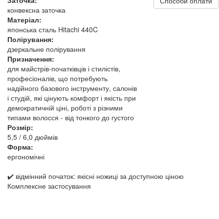
Способи оплати
конвексна заточка
Матеріал:
японська сталь Hitachi 440C
Полірування:
дзеркальне полірування
Призначення:
для майстрів-початківців і стилістів,
професіоналів, що потребують
надійного базового інструменту, салонів
і студій, які цінують комфорт і якість при
демократичній ціні, роботі з різними
типами волосся - від тонкого до густого
Розмір:
5,5 / 6,0 дюймів
Форма:
ергономічні
✔️ відмінний початок: якісні ножиці за доступною ціною
Комплексне застосування