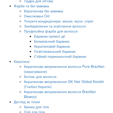
Пудра для об'єму
Фарби та біо-завивка
Кератинова біо-завивка
Окислювачі Oxi
Тонуючі кондиціонери, маски, муси, спреї
Знебарвлення та освітлення волосся
Професійна фарба для волосся
Барвник прямої дії
Безаміачний барвник
Кератиновий барвник
Освітлювальний барвник
Стійкий перманентний барвник
Кератини
Кератинове випрямлення волосся Pure Brazilian
(кератування)
Ботокс для волосся
Кератинове випрямлення GK Hair Global Keratin
(Глобал Кератін)
Кератинове випрямлення волосся Brazilian
Blowout
Догляд за тілом
Крема для тіла
Олії для тіла