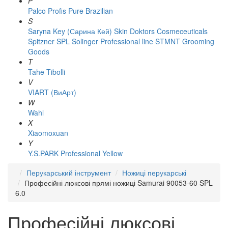
P
Palco
Profis
Pure Brazilian
S
Saryna Key (Сарина Кей)
Skin Doktors Cosmeceuticals
Spitzner
SPL Solinger Professional line
STMNT Grooming
Goods
T
Tahe
Tibolli
V
VIART (ВиАрт)
W
Wahl
X
Xiaomoxuan
Y
Y.S.PARK Professional
Yellow
Перукарський інструмент
Ножиці перукарські
Професійні люксові прямі ножиці Samurai 90053-60 SPL
6.0
Професійні люксові