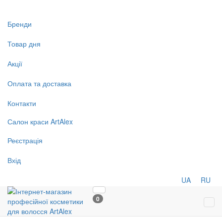
Бренди
Товар дня
Акції
Оплата та доставка
Контакти
Салон
краси
ArtAlex
Реєстрація
Вхід
UA
RU
0
Tog
navi