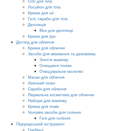
Олії для тіла
Лосьйон для тіла
Крема для ніг
Гелі, скраби для тіла
Депіляція
Віск для депіляції
Крема для рук
Догляд для обличчя
Крема для обличчя
Засоби для вмивання та демакіяжу
Зняття макіяжу
Очищаючі тоніки
Очищувальне молочко
Маски для обличчя
Хімічний пілінг
Скраби для обличчя
Лікувальна косметика для обличчя
Набори для макіяжу
Крема для повік
Чоловічі засоби для гоління
Гелі для гоління
Перукарський інструмент
Гребінці