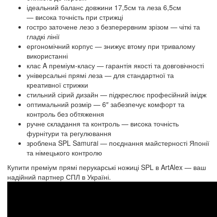
ідеальний баланс довжини 17,5см та леза 6,5см
— висока точність при стрижці
гостро заточене лезо з безперервним зрізом — чіткі та
гладкі лінії
ергономічний корпус — знижує втому при тривалому
використанні
клас A преміум-класу — гарантія якості та довговічності
універсальні прямі леза — для стандартної та
креативної стрижки
стильний сірий дизайн — підкреслює професійний імідж
оптимальний розмір — 6″ забезпечує комфорт та
контроль без обтяження
ручне складання та контроль — висока точність
фурнітури та регулювання
зроблена SPL Samurai — поєднання майстерності Японії
та німецького контролю
Купити преміум прямі перукарські ножиці SPL в ArtAlex — ваш
надійний партнер СПЛ в Україні.