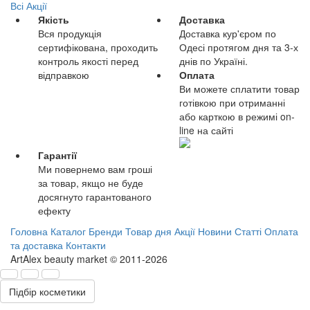
Всі Акції
Якість
Доставка
Вся продукція
Доставка кур'єром по
сертифікована, проходить
Одесі протягом дня та 3-х
контроль якості перед
днів по Україні.
відправкою
Оплата
Ви можете сплатити товар
готівкою при отриманні
або карткою в режимі on-
line на сайті
Гарантії
Ми повернемо вам гроші
за товар, якщо не буде
досягнуто гарантованого
ефекту
Головна
Каталог
Бренди
Товар дня
Акції
Новини
Статті
Оплата
та доставка
Контакти
ArtAlex beauty market © 2011-2026
Підбір косметики