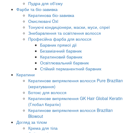
Пудра для об'єму
Фарби та біо-завивка
Кератинова біо-завивка
Окислювачі Oxi
Тонуючі кондиціонери, маски, муси, спреї
Знебарвлення та освітлення волосся
Професійна фарба для волосся
Барвник прямої дії
Безаміачний барвник
Кератиновий барвник
Освітлювальний барвник
Стійкий перманентний барвник
Кератини
Кератинове випрямлення волосся Pure Brazilian
(кератування)
Ботокс для волосся
Кератинове випрямлення GK Hair Global Keratin
(Глобал Кератін)
Кератинове випрямлення волосся Brazilian
Blowout
Догляд за тілом
Крема для тіла