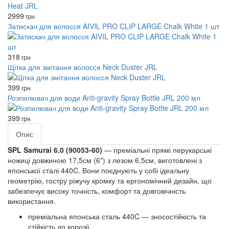
2999
грн
Затискач для волосся AIVIL PRO CLIP LARGE Chalk White 1 шт
318
грн
Щітка для змітання волосся Neck Duster JRL
399
грн
Розпилювач для води Anti-gravity Spray Bottle JRL 200 мл
399
грн
Опис
SPL Samurai 6.0 (90053‑60)
— преміальні прямі перукарські
ножиці довжиною 17,5см (6") з лезом 6,5см, виготовлені з
японської сталі 440C. Вони поєднують у собі ідеальну
геометрію, гостру ріжучу кромку та ергономічний дизайн, що
забезпечує високу точність, комфорт та довговічність
використання.
преміальна японська сталь 440C — зносостійкість та
стійкість до корозії.