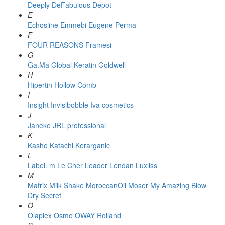
Deeply
DeFabulous
Depot
E
Echosline
Emmebi
Eugene Perma
F
FOUR REASONS
Framesi
G
Ga.Ma
Global Keratin
Goldwell
H
Hipertin
Hollow Comb
I
Insight
Invisibobble
Iva cosmetics
J
Janeke
JRL professional
K
Kasho
Katachi
Kerarganic
L
Label. m
Le Cher
Leader
Lendan
Luxliss
M
Matrix
Milk Shake
MoroccanOil
Moser
My Amazing Blow
Dry Secret
O
Olaplex
Osmo
OWAY Rolland