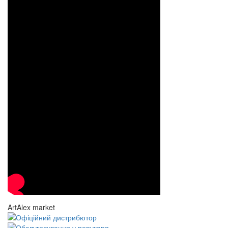
ArtAlex market