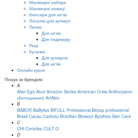
Манікюрні набори
Манікюрні ножиці
Кніпсери для нігтів
Лопатки для кутикул
Пилки
Для нігтів
Для педикюру
Різці
Кусачки
Для кутикули
Для нігтів
Онлайн курси
Пошук за брендом:
A
Alter Ego
Aluxi
Amazon Series
American Crew
Anthocyanin
(Антоцианин)
ArtAlex
B
BABOR
BaByliss
BIFULL Professional
Biotop professional
Brasil Cacau Сadiveu
Brazilian Blowout
Byothea Skin Care
C
CHI
Corioliss
CULT.O
D