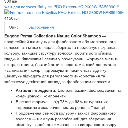
900
грн
Фен для волосся Babyliss PRO Excess-HQ 2600W BAB6990IE
4150
грн
Опис
Застосування
Eugene Perma Collections Nature Color Shampoo
—
професійний шампунь для фарбованого або мелірованого
волосся: він м’яко очищає, зберігає та продовжує яскравість
кольору, захищає структуру волосся, робить його м’яким,
гладким, блискучим і легким у розчісуванні. Формула містить
екстракт ожини, багатий антиоксидантами, який допомагає
«запечатати» колір і підтримувати насиченість відтінку.
Шампунь підходить для регулярного використання та
забезпечує делікатний догляд за фарбованим волоссям.
Активні інгредієнти:
Екстракт ожини, Зволожувальні та
кондиціонуючі компоненти
В основі формул — від 73% до 98% натуральних
інгредієнтів з екологічно чистих регіонів Франції
Продовження стійкості кольору / захист фарбованого
волосся — шампунь розроблений для збереження
пігменту, запобігає вимиванню та вигоранню кольору