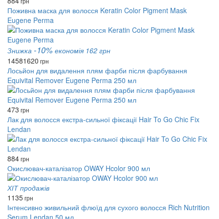
884
грн
Поживна маска для волосся Keratin Color Pigment Mask
Eugene Perma
-10%
Знижка
економія 162 грн
1458
1620
грн
Лосьйон для видалення плям фарби після фарбування
Equivital Remover Eugene Perma 250 мл
473
грн
Лак для волосся екстра-сильної фіксації Hair To Go Chic Fix
Lendan
884
грн
Окислювач-каталізатор OWAY Hcolor 900 мл
ХІТ продажів
1135
грн
Інтенсивно живильний флюїд для сухого волосся Rich Nutrition
Serum Lendan 50 мл