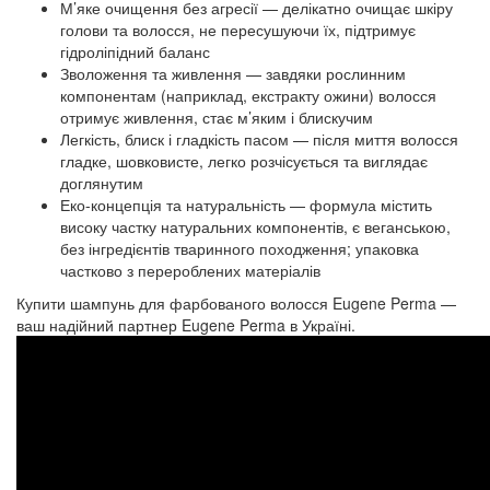
М’яке очищення без агресії — делікатно очищає шкіру
голови та волосся, не пересушуючи їх, підтримує
гідроліпідний баланс
Зволоження та живлення — завдяки рослинним
компонентам (наприклад, екстракту ожини) волосся
отримує живлення, стає м’яким і блискучим
Легкість, блиск і гладкість пасом — після миття волосся
гладке, шовковисте, легко розчісується та виглядає
доглянутим
Еко-концепція та натуральність — формула містить
високу частку натуральних компонентів, є веганською,
без інгредієнтів тваринного походження; упаковка
частково з перероблених матеріалів
Купити шампунь для фарбованого волосся Eugene Perma —
ваш надійний партнер Eugene Perma в Україні.