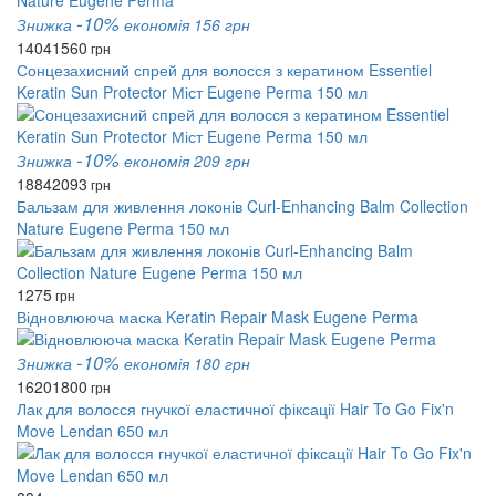
-10%
Знижка
економія 156 грн
1404
1560
грн
Сонцезахисний спрей для волосся з кератином Essentiel
Keratin Sun Protector Міст Eugene Perma 150 мл
-10%
Знижка
економія 209 грн
1884
2093
грн
Бальзам для живлення локонів Curl-Enhancing Balm Collection
Nature Eugene Perma 150 мл
1275
грн
Відновлююча маска Keratin Repair Mask Eugene Perma
-10%
Знижка
економія 180 грн
1620
1800
грн
Лак для волосся гнучкої еластичної фіксації Hair To Go Fix'n
Move Lendan 650 мл