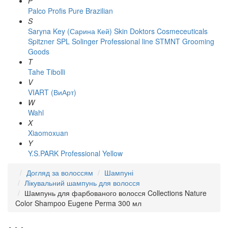
P
Palco
Profis
Pure Brazilian
S
Saryna Key (Сарина Кей)
Skin Doktors Cosmeceuticals
Spitzner
SPL Solinger Professional line
STMNT Grooming
Goods
T
Tahe
Tibolli
V
VIART (ВиАрт)
W
Wahl
X
Xiaomoxuan
Y
Y.S.PARK Professional
Yellow
Догляд за волоссям
Шампуні
Лікувальний шампунь для волосся
Шампунь для фарбованого волосся Collections Nature
Color Shampoo Eugene Perma 300 мл