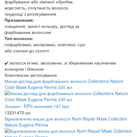
фарбування або хімічної обробки,
жорсткість, сплутаність волосся,
труднощі з розчісуванням
Призначення:
очищення, захист кольору, догляд за
фарбованим волоссям
Тип волосся:
пофарбовані, меліровані, освітлені, сухі
або схильні до сухості
✔️ волосся м'яке, зволожене, зі збереженим насиченим
кольором і блиском
Комплексне застосування
Маска-догляд для фарбованого волосся Collections Nature
Color Mask Eugene Perma 220 мл
-10%
Знижка
економія 147 грн
1323
1470
грн
Відновлююча маска для волосся Nutri-Repair Mask Collection
Nature Eugene Perma