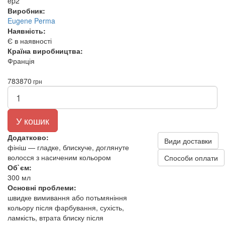
ep2
Виробник:
Eugene Perma
Наявність:
Є в наявності
Країна виробництва:
Франція
783
870
грн
У кошик
Додатково:
Види доставки
фініш — гладке, блискуче, доглянуте
волосся з насиченим кольором
Способи оплати
Об`єм:
300 мл
Основні проблеми:
швидке вимивання або потьмяніння
кольору після фарбування, сухість,
ламкість, втрата блиску після