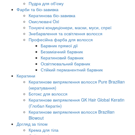
Пудра для об'єму
Фарби та біо-завивка
Кератинова біо-завивка
Окислювачі Oxi
Тонуючі кондиціонери, маски, муси, спреї
Знебарвлення та освітлення волосся
Професійна фарба для волосся
Барвник прямої дії
Безаміачний барвник
Кератиновий барвник
Освітлювальний барвник
Стійкий перманентний барвник
Кератини
Кератинове випрямлення волосся Pure Brazilian
(кератування)
Ботокс для волосся
Кератинове випрямлення GK Hair Global Keratin
(Глобал Кератін)
Кератинове випрямлення волосся Brazilian
Blowout
Догляд за тілом
Крема для тіла