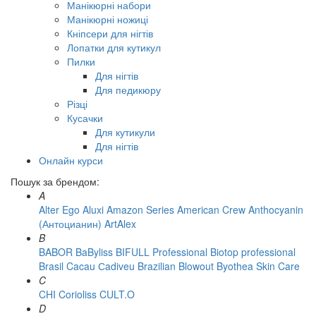
Манікюрні набори
Манікюрні ножиці
Кніпсери для нігтів
Лопатки для кутикул
Пилки
Для нігтів
Для педикюру
Різці
Кусачки
Для кутикули
Для нігтів
Онлайн курси
Пошук за брендом:
A
Alter Ego
Aluxi
Amazon Series
American Crew
Anthocyanin
(Антоцианин)
ArtAlex
B
BABOR
BaByliss
BIFULL Professional
Biotop professional
Brasil Cacau Сadiveu
Brazilian Blowout
Byothea Skin Care
C
CHI
Corioliss
CULT.O
D