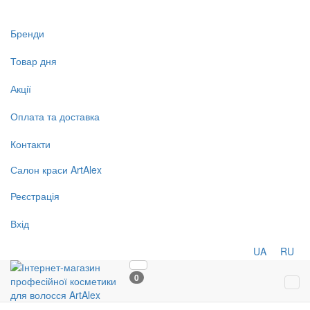
Бренди
Товар дня
Акції
Оплата та доставка
Контакти
Салон
краси
ArtAlex
Реєстрація
Вхід
UA
RU
0
Tog
navi