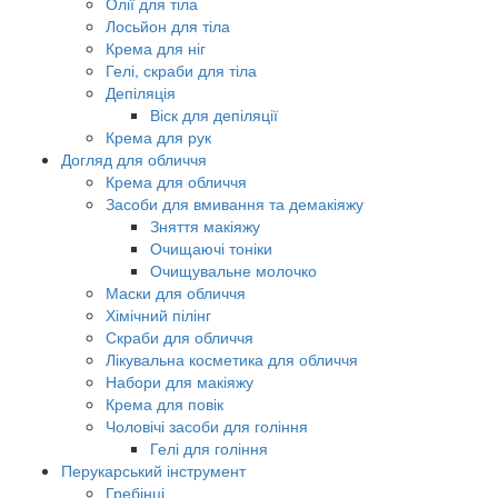
Олії для тіла
Лосьйон для тіла
Крема для ніг
Гелі, скраби для тіла
Депіляція
Віск для депіляції
Крема для рук
Догляд для обличчя
Крема для обличчя
Засоби для вмивання та демакіяжу
Зняття макіяжу
Очищаючі тоніки
Очищувальне молочко
Маски для обличчя
Хімічний пілінг
Скраби для обличчя
Лікувальна косметика для обличчя
Набори для макіяжу
Крема для повік
Чоловічі засоби для гоління
Гелі для гоління
Перукарський інструмент
Гребінці