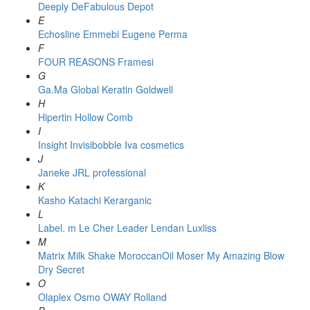
Deeply
DeFabulous
Depot
E
Echosline
Emmebi
Eugene Perma
F
FOUR REASONS
Framesi
G
Ga.Ma
Global Keratin
Goldwell
H
Hipertin
Hollow Comb
I
Insight
Invisibobble
Iva cosmetics
J
Janeke
JRL professional
K
Kasho
Katachi
Kerarganic
L
Label. m
Le Cher
Leader
Lendan
Luxliss
M
Matrix
Milk Shake
MoroccanOil
Moser
My Amazing Blow
Dry Secret
O
Olaplex
Osmo
OWAY Rolland