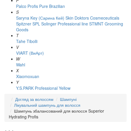
P
Palco
Profis
Pure Brazilian
S
Saryna Key (Сарина Кей)
Skin Doktors Cosmeceuticals
Spitzner
SPL Solinger Professional line
STMNT Grooming
Goods
T
Tahe
Tibolli
V
VIART (ВиАрт)
W
Wahl
X
Xiaomoxuan
Y
Y.S.PARK Professional
Yellow
Догляд за волоссям
Шампуні
Лікувальний шампунь для волосся
Шампунь збалансований для волосся Superior
Hydrating Profis