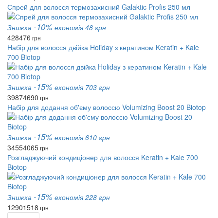
Спрей для волосся термозахисний Galaktic Profis 250 мл
-10%
Знижка
економія 48 грн
428
476
грн
Набір для волосся двійка Holiday з кератином Keratin + Kale
700 Biotop
-15%
Знижка
економія 703 грн
3987
4690
грн
Набір для додання об'єму волоссю Volumizing Boost 20 Biotop
-15%
Знижка
економія 610 грн
3455
4065
грн
Розгладжуючий кондиціонер для волосся Keratin + Kale 700
Biotop
-15%
Знижка
економія 228 грн
1290
1518
грн