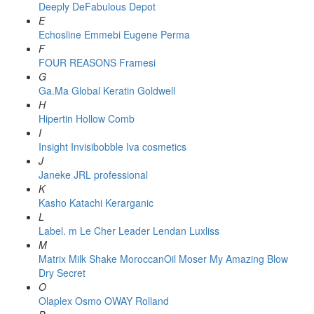
Deeply
DeFabulous
Depot
E
Echosline
Emmebi
Eugene Perma
F
FOUR REASONS
Framesi
G
Ga.Ma
Global Keratin
Goldwell
H
Hipertin
Hollow Comb
I
Insight
Invisibobble
Iva cosmetics
J
Janeke
JRL professional
K
Kasho
Katachi
Kerarganic
L
Label. m
Le Cher
Leader
Lendan
Luxliss
M
Matrix
Milk Shake
MoroccanOil
Moser
My Amazing Blow
Dry Secret
O
Olaplex
Osmo
OWAY Rolland