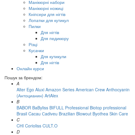
Манікюрні набори
Манікюрні ножиці
Кніпсери для нігтів
Лопатки для кутикул
Пилки
Для нігтів
Для педикюру
Різці
Кусачки
Для кутикули
Для нігтів
Онлайн курси
Пошук за брендом:
A
Alter Ego
Aluxi
Amazon Series
American Crew
Anthocyanin
(Антоцианин)
ArtAlex
B
BABOR
BaByliss
BIFULL Professional
Biotop professional
Brasil Cacau Сadiveu
Brazilian Blowout
Byothea Skin Care
C
CHI
Corioliss
CULT.O
D