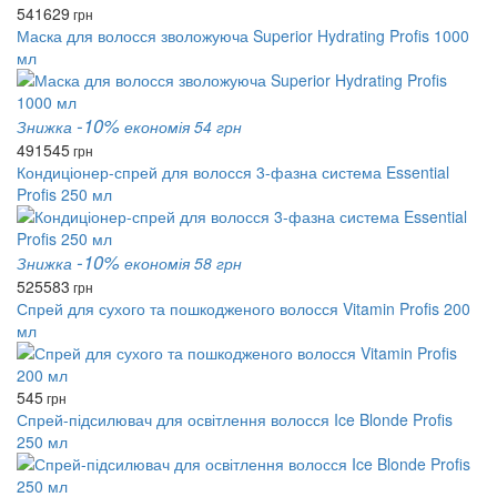
541
629
грн
Маска для волосся зволожуюча Superior Hydrating Profis 1000
мл
-10%
Знижка
економія 54 грн
491
545
грн
Кондиціонер-спрей для волосся 3-фазна система Essential
Profis 250 мл
-10%
Знижка
економія 58 грн
525
583
грн
Спрей для сухого та пошкодженого волосся Vitamin Profis 200
мл
545
грн
Спрей-підсилювач для освітлення волосся Ice Blonde Profis
250 мл