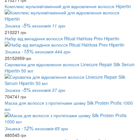
210
271
грн
Комплекс мультивітамінний для відновлення волосся Hipertin
-5%
Знижка
економія 11 грн
210
221
грн
Набір від випадіння волосся Ritual Hairloss Prev Hipertin
-15%
Знижка
економія 444 грн
2515
2959
грн
Сироватка для відновлення волосся Linecure Repair Silk Serum
Hipertin 50 мл
-5%
Знижка
економія 37 грн
704
741
грн
Маска для волосся з протеїнами шовку Silk Protein Profis 1000
мл
-12%
Знижка
економія 65 грн
480
545
грн