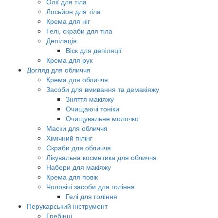
Олії для тіла
Лосьйон для тіла
Крема для ніг
Гелі, скраби для тіла
Депіляція
Віск для депіляції
Крема для рук
Догляд для обличчя
Крема для обличчя
Засоби для вмивання та демакіяжу
Зняття макіяжу
Очищаючі тоніки
Очищувальне молочко
Маски для обличчя
Хімічний пілінг
Скраби для обличчя
Лікувальна косметика для обличчя
Набори для макіяжу
Крема для повік
Чоловічі засоби для гоління
Гелі для гоління
Перукарський інструмент
Гребінці