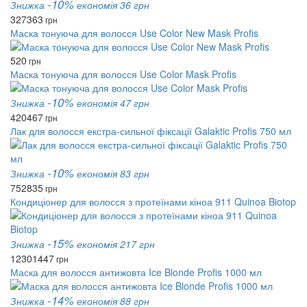
-10%
Знижка
економія 36 грн
327
363
грн
Маска тонуюча для волосся Use Color New Mask Profis
520
грн
Маска тонуюча для волосся Use Color Mask Profis
-10%
Знижка
економія 47 грн
420
467
грн
Лак для волосся екстра-сильної фіксації Galaktic Profis 750 мл
-10%
Знижка
економія 83 грн
752
835
грн
Кондиціонер для волосся з протеїнами кіноа 911 Quinoa Biotop
-15%
Знижка
економія 217 грн
1230
1447
грн
Маска для волосся антижовта Ice Blonde Profis 1000 мл
-14%
Знижка
економія 88 грн