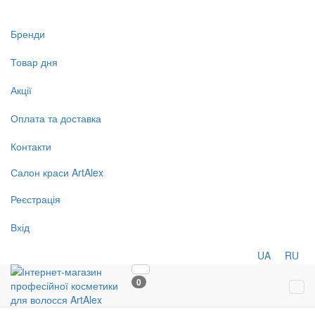
Бренди
Товар дня
Акції
Оплата та доставка
Контакти
Салон
краси
ArtAlex
Реєстрація
Вхід
UA
RU
0
Tog
navi