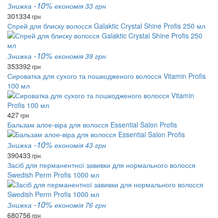
-10%
Знижка
економія 33 грн
301
334
грн
Спрей для блиску волосся Galaktic Crystal Shine Profis 250 мл
-10%
Знижка
економія 39 грн
353
392
грн
Сироватка для сухого та пошкодженого волосся Vitamin Profis
100 мл
427
грн
Бальзам алое-віра для волосся Essential Salon Profis
-10%
Знижка
економія 43 грн
390
433
грн
Засіб для перманентної завивки для нормального волосся
Swedish Perm Profis 1000 мл
-10%
Знижка
економія 76 грн
680
756
грн