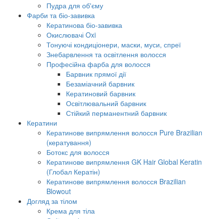
Пудра для об'єму
Фарби та біо-завивка
Кератинова біо-завивка
Окислювачі Oxi
Тонуючі кондиціонери, маски, муси, спреї
Знебарвлення та освітлення волосся
Професійна фарба для волосся
Барвник прямої дії
Безаміачний барвник
Кератиновий барвник
Освітлювальний барвник
Стійкий перманентний барвник
Кератини
Кератинове випрямлення волосся Pure Brazilian
(кератування)
Ботокс для волосся
Кератинове випрямлення GK Hair Global Keratin
(Глобал Кератін)
Кератинове випрямлення волосся Brazilian
Blowout
Догляд за тілом
Крема для тіла