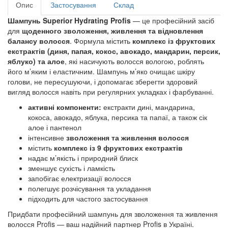
Опис
Застосування
Склад
Шампунь Superior Hydrating Profis
— це професійний засіб
для
щоденного зволоження, живлення та відновлення
балансу волосся
. Формула містить
комплекс із фруктових
екстрактів (диня, папая, кокос, авокадо, мандарин, персик,
яблуко) та алое
, які насичують волосся вологою, роблять
його м’яким і еластичним. Шампунь м’яко очищає шкіру
голови, не пересушуючи, і допомагає зберегти здоровий
вигляд волосся навіть при регулярних укладках і фарбуванні.
активні компоненти:
екстракти дині, мандарина,
кокоса, авокадо, яблука, персика та папаї, а також сік
алое і пантенол
інтенсивне
зволоження та живлення волосся
містить
комплекс із 9 фруктових екстрактів
надає м’якість і природний блиск
зменшує сухість і ламкість
запобігає електризації волосся
полегшує розчісування та укладання
підходить для частого застосування
Придбати професійний шампунь для зволоження та живлення
волосся Profis — ваш надійний партнер Profis в Україні.