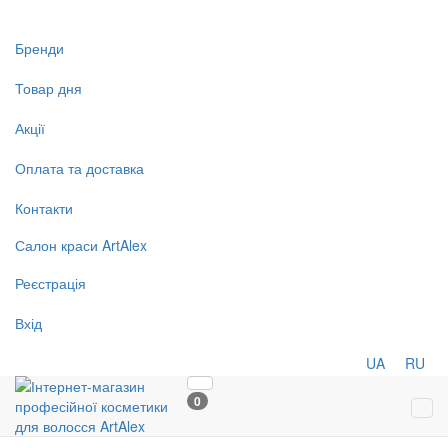
Бренди
Товар дня
Акції
Оплата та доставка
Контакти
Салон
краси
ArtAlex
Реєстрація
Вхід
UA
RU
0
Tog
navi