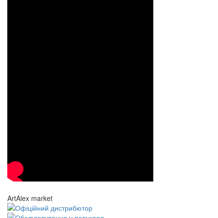
ArtAlex market