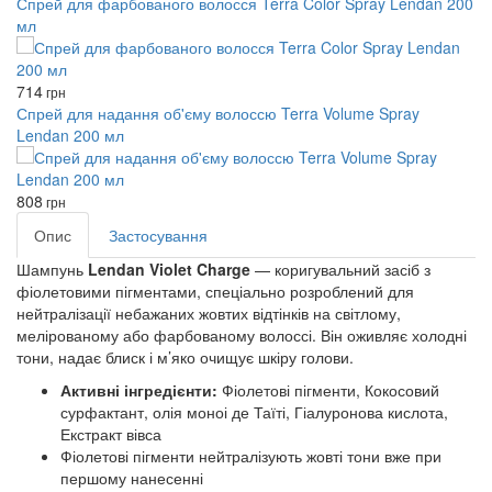
Спрей для фарбованого волосся Terra Color Spray Lendan 200
мл
714
грн
Спрей для надання об'єму волоссю Terra Volume Spray
Lendan 200 мл
808
грн
Опис
Застосування
Шампунь
Lendan Violet Charge
— коригувальний засіб з
фіолетовими пігментами, спеціально розроблений для
нейтралізації небажаних жовтих відтінків на світлому,
мелірованому або фарбованому волоссі. Він оживляє холодні
тони, надає блиск і м’яко очищує шкіру голови.
Активні інгредієнти:
Фіолетові пігменти, Кокосовий
сурфактант, олія моноі де Таїті, Гіалуронова кислота,
Екстракт вівса
Фіолетові пігменти нейтралізують жовті тони вже при
першому нанесенні