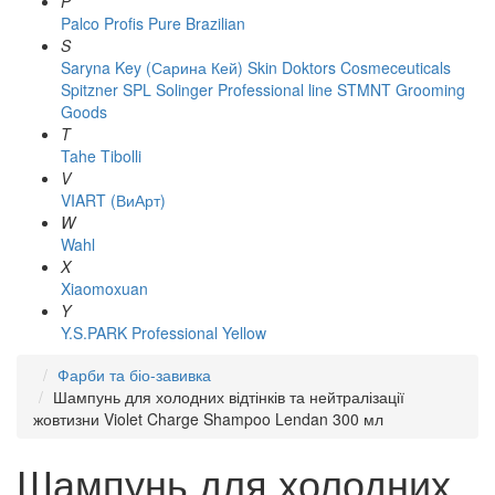
P
Palco
Profis
Pure Brazilian
S
Saryna Key (Сарина Кей)
Skin Doktors Cosmeceuticals
Spitzner
SPL Solinger Professional line
STMNT Grooming
Goods
T
Tahe
Tibolli
V
VIART (ВиАрт)
W
Wahl
X
Xiaomoxuan
Y
Y.S.PARK Professional
Yellow
Фарби та біо-завивка
Шампунь для холодних відтінків та нейтралізації
жовтизни Violet Charge Shampoo Lendan 300 мл
Шампунь для холодних