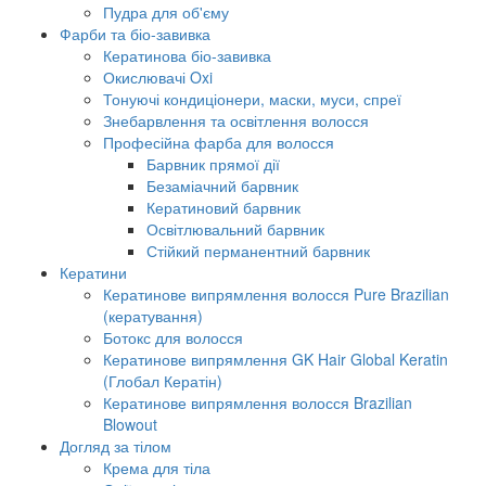
Пудра для об'єму
Фарби та біо-завивка
Кератинова біо-завивка
Окислювачі Oxi
Тонуючі кондиціонери, маски, муси, спреї
Знебарвлення та освітлення волосся
Професійна фарба для волосся
Барвник прямої дії
Безаміачний барвник
Кератиновий барвник
Освітлювальний барвник
Стійкий перманентний барвник
Кератини
Кератинове випрямлення волосся Pure Brazilian
(кератування)
Ботокс для волосся
Кератинове випрямлення GK Hair Global Keratin
(Глобал Кератін)
Кератинове випрямлення волосся Brazilian
Blowout
Догляд за тілом
Крема для тіла