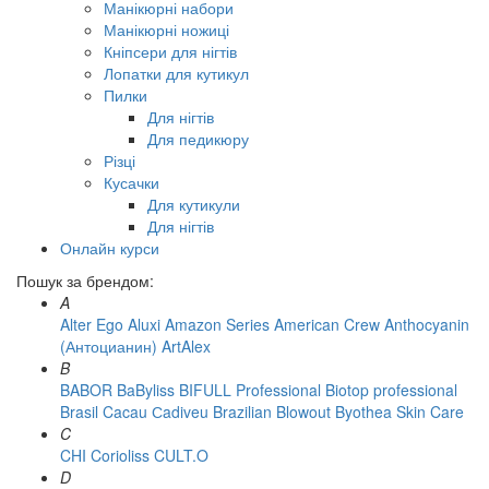
Манікюрні набори
Манікюрні ножиці
Кніпсери для нігтів
Лопатки для кутикул
Пилки
Для нігтів
Для педикюру
Різці
Кусачки
Для кутикули
Для нігтів
Онлайн курси
Пошук за брендом:
A
Alter Ego
Aluxi
Amazon Series
American Crew
Anthocyanin
(Антоцианин)
ArtAlex
B
BABOR
BaByliss
BIFULL Professional
Biotop professional
Brasil Cacau Сadiveu
Brazilian Blowout
Byothea Skin Care
C
CHI
Corioliss
CULT.O
D