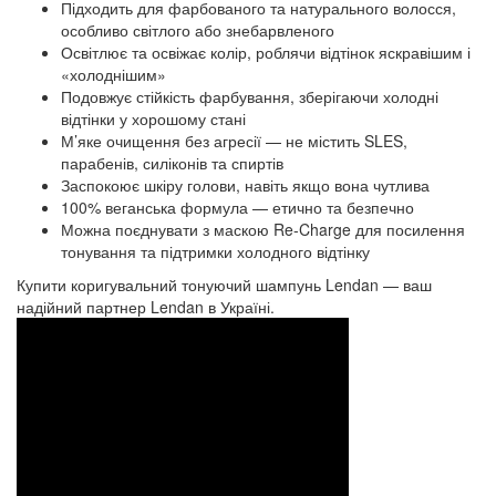
Підходить для фарбованого та натурального волосся,
особливо світлого або знебарвленого
Освітлює та освіжає колір, роблячи відтінок яскравішим і
«холоднішим»
Подовжує стійкість фарбування, зберігаючи холодні
відтінки у хорошому стані
М’яке очищення без агресії — не містить SLES,
парабенів, силіконів та спиртів
Заспокоює шкіру голови, навіть якщо вона чутлива
100% веганська формула — етично та безпечно
Можна поєднувати з маскою Re‑Charge для посилення
тонування та підтримки холодного відтінку
Купити коригувальний тонуючий шампунь Lendan — ваш
надійний партнер Lendan в Україні.