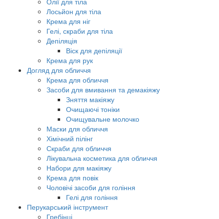
Олії для тіла
Лосьйон для тіла
Крема для ніг
Гелі, скраби для тіла
Депіляція
Віск для депіляції
Крема для рук
Догляд для обличчя
Крема для обличчя
Засоби для вмивання та демакіяжу
Зняття макіяжу
Очищаючі тоніки
Очищувальне молочко
Маски для обличчя
Хімічний пілінг
Скраби для обличчя
Лікувальна косметика для обличчя
Набори для макіяжу
Крема для повік
Чоловічі засоби для гоління
Гелі для гоління
Перукарський інструмент
Гребінці