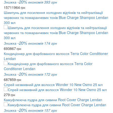
-20%
Знижка
економія 393 грн
1571
1964
грн
Шампунь для посилення холодних відтінків та нейтралізації
червоних та помаранчевих тонів Blue Charge Shampoo Lendan
300 мл
-20%
Знижка
економія 174 грн
693
867
грн
Кондиціонер для фарбованого волосся Terra Color Conditioner
Lendan
-20%
Знижка
економія 172 грн
687
859
грн
Спрей незмивний для волосся Wonder 10 New Osmo 25 мл
279
грн
Камуфлююча пудра для сивини Root Cover Charge Lendan
-20%
Знижка
економія 157 грн