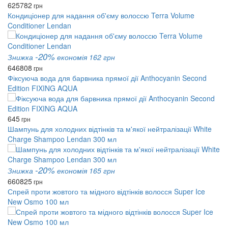
625
782
грн
Кондиціонер для надання об'єму волоссю Terra Volume
Conditioner Lendan
-20%
Знижка
економія 162 грн
646
808
грн
Фіксуюча вода для барвника прямої дії Anthocyanin Second
Edition FIXING AQUA
645
грн
Шампунь для холодних відтінків та м'якої нейтралізації White
Charge Shampoo Lendan 300 мл
-20%
Знижка
економія 165 грн
660
825
грн
Спрей проти жовтого та мідного відтінків волосся Super Ice
New Osmo 100 мл