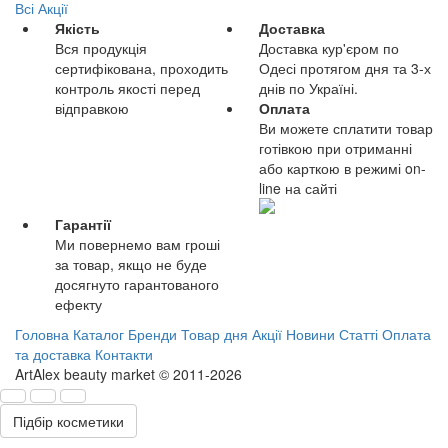
Всі Акції
Якість
Доставка
Вся продукція
Доставка кур'єром по
сертифікована, проходить
Одесі протягом дня та 3-х
контроль якості перед
днів по Україні.
відправкою
Оплата
Ви можете сплатити товар
готівкою при отриманні
або карткою в режимі on-
line на сайті
Гарантії
Ми повернемо вам гроші
за товар, якщо не буде
досягнуто гарантованого
ефекту
Головна
Каталог
Бренди
Товар дня
Акції
Новини
Статті
Оплата
та доставка
Контакти
ArtAlex beauty market © 2011-2026
Підбір косметики