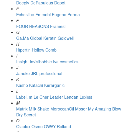
Deeply
DeFabulous
Depot
E
Echosline
Emmebi
Eugene Perma
F
FOUR REASONS
Framesi
G
Ga.Ma
Global Keratin
Goldwell
H
Hipertin
Hollow Comb
I
Insight
Invisibobble
Iva cosmetics
J
Janeke
JRL professional
K
Kasho
Katachi
Kerarganic
L
Label. m
Le Cher
Leader
Lendan
Luxliss
M
Matrix
Milk Shake
MoroccanOil
Moser
My Amazing Blow
Dry Secret
O
Olaplex
Osmo
OWAY Rolland