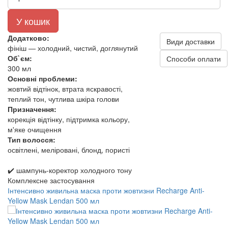
У кошик
Додатково:
Види доставки
фініш — холодний, чистий, доглянутий
Об`єм:
Способи оплати
300 мл
Основні проблеми:
жовтий відтінок, втрата яскравості,
теплий тон, чутлива шкіра голови
Призначення:
корекція відтінку, підтримка кольору,
м'яке очищення
Тип волосся:
освітлені, меліровані, блонд, пористі
✔️ шампунь-коректор холодного тону
Комплексне застосування
Інтенсивно живильна маска проти жовтизни Recharge Anti-
Yellow Mask Lendan 500 мл