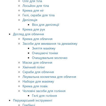
Олії для тіла
Лосьйон для тіла
Крема для ніг
Гелі, скраби для тіла
Депіляція
Віск для депіляції
Крема для рук
Догляд для обличчя
Крема для обличчя
Засоби для вмивання та демакіяжу
Зняття макіяжу
Очищаючі тоніки
Очищувальне молочко
Маски для обличчя
Хімічний пілінг
Скраби для обличчя
Лікувальна косметика для обличчя
Набори для макіяжу
Крема для повік
Чоловічі засоби для гоління
Гелі для гоління
Перукарський інструмент
Гребінці