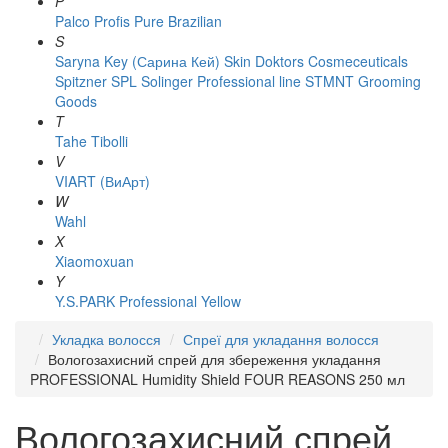
P
Palco
Profis
Pure Brazilian
S
Saryna Key (Сарина Кей)
Skin Doktors Cosmeceuticals
Spitzner
SPL Solinger Professional line
STMNT Grooming
Goods
T
Tahe
Tibolli
V
VIART (ВиАрт)
W
Wahl
X
Xiaomoxuan
Y
Y.S.PARK Professional
Yellow
Укладка волосся
Спреї для укладання волосся
Вологозахисний спрей для збереження укладання
PROFESSIONAL Humidity Shield FOUR REASONS 250 мл
Вологозахисний спрей