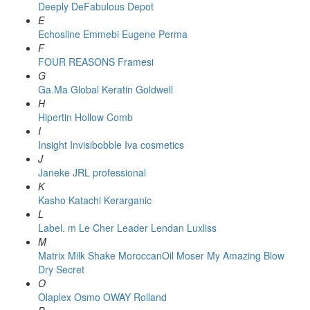
Deeply
DeFabulous
Depot
E
Echosline
Emmebi
Eugene Perma
F
FOUR REASONS
Framesi
G
Ga.Ma
Global Keratin
Goldwell
H
Hipertin
Hollow Comb
I
Insight
Invisibobble
Iva cosmetics
J
Janeke
JRL professional
K
Kasho
Katachi
Kerarganic
L
Label. m
Le Cher
Leader
Lendan
Luxliss
M
Matrix
Milk Shake
MoroccanOil
Moser
My Amazing Blow
Dry Secret
O
Olaplex
Osmo
OWAY Rolland