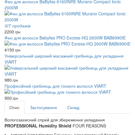
Фен для волосся BaByliss 6160INRE Murano Compact Ionic
2000W
ХІТ продажів
2200
грн
Фен для волосся Babyliss PRO Excess-HQ 2600W BAB6990IE
4150
грн
Універсальний широкий масажний гребінець для укладання
VIART
980
грн
Професійний гребінець для тонкого волосся VIART
900
грн
Опис
Застосування
Склад
Вологозахисний спрей для збереження укладання
PROFESSIONAL Humidity Shield
FOUR REASONS
активні інгредієнти:
Гліцерин, гідролізований Кератін