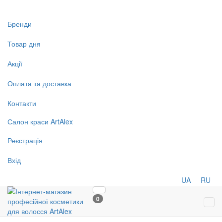
Бренди
Товар дня
Акції
Оплата та доставка
Контакти
Салон
краси
ArtAlex
Реєстрація
Вхід
UA
RU
0
Tog
navi