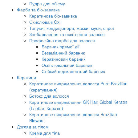
Пудра для об'єму
Фарби та біо-завивка
Кератинова біо-завивка
Окислювачі Oxi
Тонуючі кондиціонери, маски, муси, спреї
Знебарвлення та освітлення волосся
Професійна фарба для волосся
Барвник прямої дії
Безаміачний барвник
Кератиновий барвник
Освітлювальний барвник
Стійкий перманентний барвник
Кератини
Кератинове випрямлення волосся Pure Brazilian
(кератування)
Ботокс для волосся
Кератинове випрямлення GK Hair Global Keratin
(Глобал Кератін)
Кератинове випрямлення волосся Brazilian
Blowout
Догляд за тілом
Крема для тіла