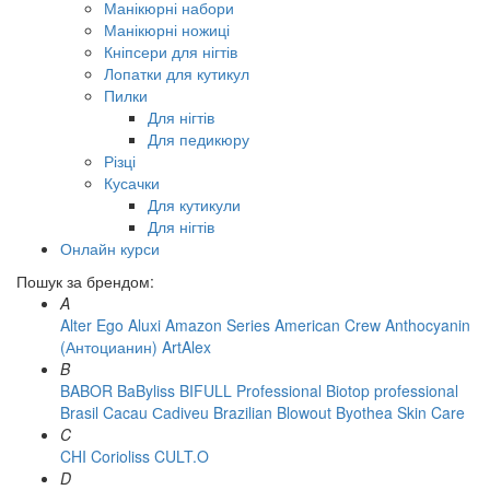
Манікюрні набори
Манікюрні ножиці
Кніпсери для нігтів
Лопатки для кутикул
Пилки
Для нігтів
Для педикюру
Різці
Кусачки
Для кутикули
Для нігтів
Онлайн курси
Пошук за брендом:
A
Alter Ego
Aluxi
Amazon Series
American Crew
Anthocyanin
(Антоцианин)
ArtAlex
B
BABOR
BaByliss
BIFULL Professional
Biotop professional
Brasil Cacau Сadiveu
Brazilian Blowout
Byothea Skin Care
C
CHI
Corioliss
CULT.O
D