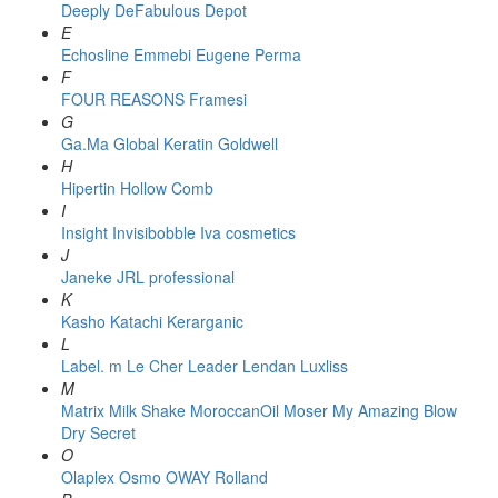
Deeply
DeFabulous
Depot
E
Echosline
Emmebi
Eugene Perma
F
FOUR REASONS
Framesi
G
Ga.Ma
Global Keratin
Goldwell
H
Hipertin
Hollow Comb
I
Insight
Invisibobble
Iva cosmetics
J
Janeke
JRL professional
K
Kasho
Katachi
Kerarganic
L
Label. m
Le Cher
Leader
Lendan
Luxliss
M
Matrix
Milk Shake
MoroccanOil
Moser
My Amazing Blow
Dry Secret
O
Olaplex
Osmo
OWAY Rolland