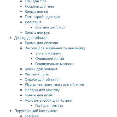
Олії для тіла
Лосьйон для тіла
Крема для ніг
Гелі, скраби для тіла
Депіляція
Віск для депіляції
Крема для рук
Догляд для обличчя
Крема для обличчя
Засоби для вмивання та демакіяжу
Зняття макіяжу
Очищаючі тоніки
Очищувальне молочко
Маски для обличчя
Хімічний пілінг
Скраби для обличчя
Лікувальна косметика для обличчя
Набори для макіяжу
Крема для повік
Чоловічі засоби для гоління
Гелі для гоління
Перукарський інструмент
Гребінці