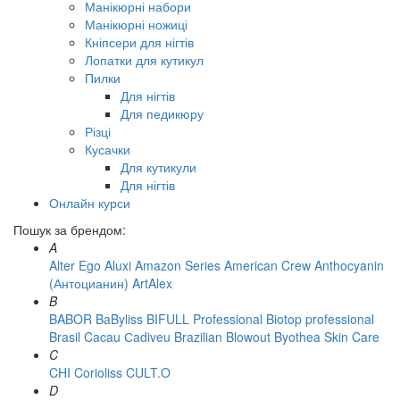
Манікюрні набори
Манікюрні ножиці
Кніпсери для нігтів
Лопатки для кутикул
Пилки
Для нігтів
Для педикюру
Різці
Кусачки
Для кутикули
Для нігтів
Онлайн курси
Пошук за брендом:
A
Alter Ego
Aluxi
Amazon Series
American Crew
Anthocyanin
(Антоцианин)
ArtAlex
B
BABOR
BaByliss
BIFULL Professional
Biotop professional
Brasil Cacau Сadiveu
Brazilian Blowout
Byothea Skin Care
C
CHI
Corioliss
CULT.O
D