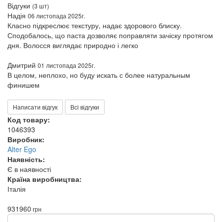
Відгуки
(3 шт)
Надія
06 листопада 2025г.
Класно підкреслює текстуру, надає здорового блиску.
Сподобалось, що паста дозволяє поправляти зачіску протягом
дня. Волосся виглядає природно і легко
Дмитрий
01 листопада 2025г.
В целом, неплохо, но буду искать с более натуральным
финишем
Написати відгук
Всі відгуки
Код товару:
1046393
Виробник:
Alter Ego
Наявність:
Є в наявності
Країна виробництва:
Італія
931
960
грн