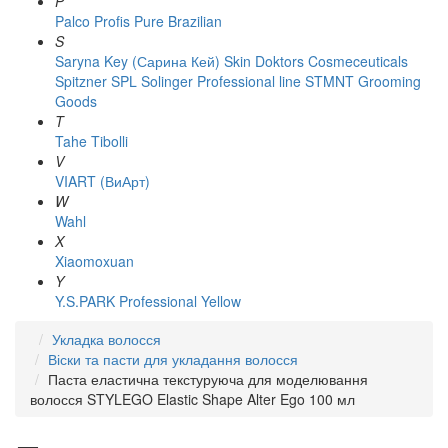
P
Palco
Profis
Pure Brazilian
S
Saryna Key (Сарина Кей)
Skin Doktors Cosmeceuticals
Spitzner
SPL Solinger Professional line
STMNT Grooming
Goods
T
Tahe
Tibolli
V
VIART (ВиАрт)
W
Wahl
X
Xiaomoxuan
Y
Y.S.PARK Professional
Yellow
Укладка волосся
Віски та пасти для укладання волосся
Паста еластична текстуруюча для моделювання
волосся STYLEGO Elastic Shape Alter Ego 100 мл