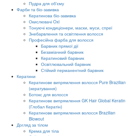
Пудра для об'єму
Фарби та біо-завивка
Кератинова біо-завивка
Окислювачі Oxi
Тонуючі кондиціонери, маски, муси, спреї
Знебарвлення та освітлення волосся
Професійна фарба для волосся
Барвник прямої дії
Безаміачний барвник
Кератиновий барвник
Освітлювальний барвник
Стійкий перманентний барвник
Кератини
Кератинове випрямлення волосся Pure Brazilian
(кератування)
Ботокс для волосся
Кератинове випрямлення GK Hair Global Keratin
(Глобал Кератін)
Кератинове випрямлення волосся Brazilian
Blowout
Догляд за тілом
Крема для тіла