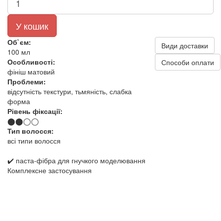
У кошик
Об`єм:
Види доставки
100 мл
Особливості:
Способи оплати
фініш матовий
Проблеми:
відсутність текстури, тьмяність, слабка
форма
Рівень фіксації:
⬤⬤◯◯
Тип волосся:
всі типи волосся
✔️ паста-фібра для гнучкого моделювання
Комплексне застосування