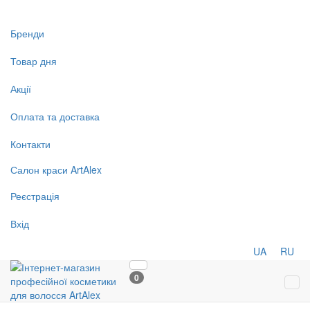
Бренди
Товар дня
Акції
Оплата та доставка
Контакти
Салон
краси
ArtAlex
Реєстрація
Вхід
UA
RU
0
Tog
navi