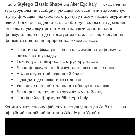
Паста
Stylego Elastic Shape
від Alter Ego Italy — еластичний
текстурувальний засіб для укладки волосся, який забезпечує
гнучку фіксацію, підкреслює структуру пасом і надає акуратний
блиск. Легко розподіляється, не обтяжує волосся та дозволяє
змінювати укладку протягом дня завдяки еластичності
формули. Ідеальна для текстурних стайлінгів, підкреслення
форми та створення природних, живих зачісок.
Еластична фіксація — дозволяє змінювати форму та
оновлювати укладку
Текстурує та підкреслює структуру пасом
Легка формула не обтяжує та не склеює волосся
Надає акуратний, здоровий блиск
Підходить для всіх типів волосся
Універсальна робота: вологе або сухе волосся
Легке розподілення та зручність у стайлінгу
Професійна формула Alter Ego Italy
Купити універсальну фіброву текстурну пасту в ArtAlex — ваш
офіційний і надійний партнер Alter Ego в Україні.