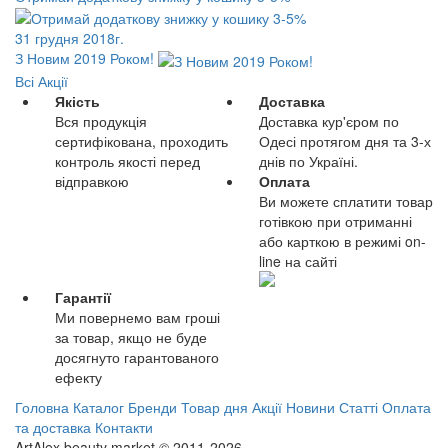
31 грудня 2018г.
З Новим 2019 Роком!
Всі Акції
Якість
Доставка
Вся продукція
Доставка кур'єром по
сертифікована, проходить
Одесі протягом дня та 3-х
контроль якості перед
днів по Україні.
відправкою
Оплата
Ви можете сплатити товар
готівкою при отриманні
або карткою в режимі on-
line на сайті
Гарантії
Ми повернемо вам гроші
за товар, якщо не буде
досягнуто гарантованого
ефекту
Головна
Каталог
Бренди
Товар дня
Акції
Новини
Статті
Оплата
та доставка
Контакти
ArtAlex beauty market © 2011-2026