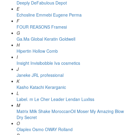
Deeply
DeFabulous
Depot
E
Echosline
Emmebi
Eugene Perma
F
FOUR REASONS
Framesi
G
Ga.Ma
Global Keratin
Goldwell
H
Hipertin
Hollow Comb
I
Insight
Invisibobble
Iva cosmetics
J
Janeke
JRL professional
K
Kasho
Katachi
Kerarganic
L
Label. m
Le Cher
Leader
Lendan
Luxliss
M
Matrix
Milk Shake
MoroccanOil
Moser
My Amazing Blow
Dry Secret
O
Olaplex
Osmo
OWAY Rolland