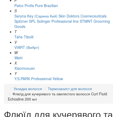
P
Palco
Profis
Pure Brazilian
S
Saryna Key (Сарина Кей)
Skin Doktors Cosmeceuticals
Spitzner
SPL Solinger Professional line
STMNT Grooming
Goods
T
Tahe
Tibolli
V
VIART (ВиАрт)
W
Wahl
X
Xiaomoxuan
Y
Y.S.PARK Professional
Yellow
Укладка волосся
Термозахист для волосся
Флюїд для кучерявого та хвилястого волосся Curl Fluid
Echosline 200 мл
Флюїд для кучерявого та