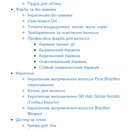
Пудра для об'єму
Фарби та біо-завивка
Кератинова біо-завивка
Окислювачі Oxi
Тонуючі кондиціонери, маски, муси, спреї
Знебарвлення та освітлення волосся
Професійна фарба для волосся
Барвник прямої дії
Безаміачний барвник
Кератиновий барвник
Освітлювальний барвник
Стійкий перманентний барвник
Кератини
Кератинове випрямлення волосся Pure Brazilian
(кератування)
Ботокс для волосся
Кератинове випрямлення GK Hair Global Keratin
(Глобал Кератін)
Кератинове випрямлення волосся Brazilian
Blowout
Догляд за тілом
Крема для тіла