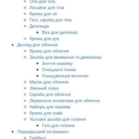
Олії для тіла
Лосьйон для тіла
Крема для ніг
Гелі, скраби для тіла
Депіляція
Віск для депіляції
Крема для рук
Догляд для обличчя
Крема для обличчя
Засоби для вмивання та демакіяжу
Зняття макіяжу
Очищаючі тоніки
Очищувальне молочко
Маски для обличчя
Хімічний пілінг
Скраби для обличчя
Лікувальна косметика для обличчя
Набори для макіяжу
Крема для повік
Чоловічі засоби для гоління
Гелі для гоління
Перукарський інструмент
Гребінці