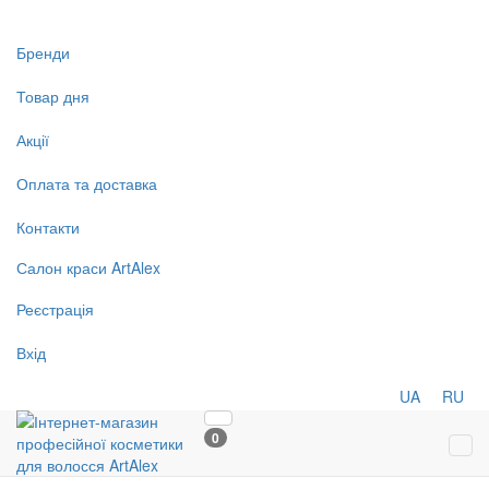
Бренди
Товар дня
Акції
Оплата та доставка
Контакти
Салон
краси
ArtAlex
Реєстрація
Вхід
UA
RU
0
Tog
navi