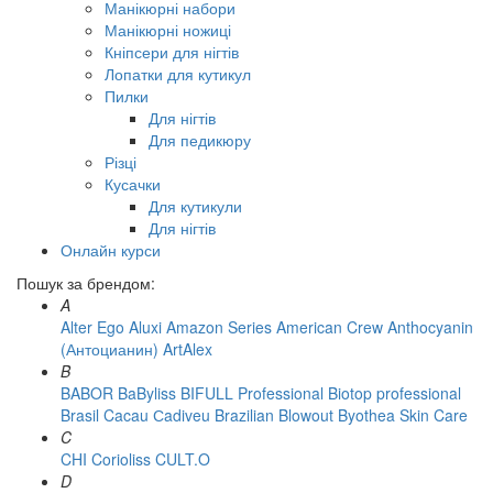
Манікюрні набори
Манікюрні ножиці
Кніпсери для нігтів
Лопатки для кутикул
Пилки
Для нігтів
Для педикюру
Різці
Кусачки
Для кутикули
Для нігтів
Онлайн курси
Пошук за брендом:
A
Alter Ego
Aluxi
Amazon Series
American Crew
Anthocyanin
(Антоцианин)
ArtAlex
B
BABOR
BaByliss
BIFULL Professional
Biotop professional
Brasil Cacau Сadiveu
Brazilian Blowout
Byothea Skin Care
C
CHI
Corioliss
CULT.O
D