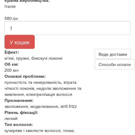
Країна виробництва:
Італія
580
грн
У кошик
Ефект:
Види доставки
м'які, пружні, блискучі локони
Об єм:
Способи оплати
200 мл
Основні проблеми:
пухнастість та некерованість, втрата
чіткості локонів, недолік зволоження та
живлення, електрелізація волосся
Призначення:
зволоження, моделювання, anti-frizz
Рівень фіксації:
легкий
Тип волосся:
кучеряве і хвилясте волосся, тонке,