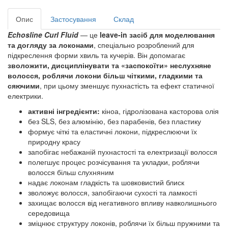
Опис
Застосування
Склад
Echosline Curl Fluid
— це
leave‑in засіб для моделювання
та догляду за локонами
, спеціально розроблений для
підкреслення форми хвиль та кучерів. Він допомагає
зволожити, дисциплінувати та «заспокоїти» неслухняне
волосся, роблячи локони більш чіткими, гладкими та
сяючими
, при цьому
зменшує пухнастість та ефект статичної
електрики
.
активні інгредієнти:
кіноа, гідролізована касторова олія
без SLS, без алюмінію, без парабенів, без пластику
формує чіткі та еластичні локони, підкреслюючи їх
природну красу
запобігає небажаній пухнастості та електризації волосся
полегшує процес розчісування та укладки, роблячи
волосся більш слухняним
надає локонам гладкість та шовковистий блиск
зволожує волосся, запобігаючи сухості та ламкості
захищає волосся від негативного впливу навколишнього
середовища
зміцнює структуру локонів, роблячи їх більш пружними та