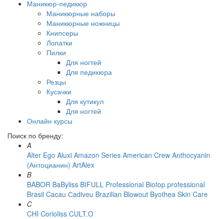
Маникюр-педикюр
Маникюрные наборы
Маникюрные ножницы
Книпсеры
Лопатки
Пилки
Для ногтей
Для педикюра
Резцы
Кусачки
Для кутикул
Для ногтей
Онлайн курсы
Поиск по бренду:
A
Alter Ego
Aluxi
Amazon Series
American Crew
Anthocyanin
(Антоцианин)
ArtAlex
B
BABOR
BaByliss
BIFULL Professional
Biotop professional
Brasil Cacau Сadiveu
Brazilian Blowout
Byothea Skin Care
C
CHI
Corioliss
CULT.O