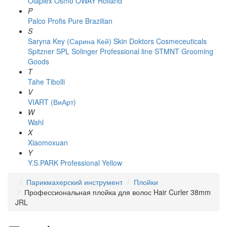
Olaplex
Osmo
OWAY Rolland
P
Palco
Profis
Pure Brazilian
S
Saryna Key (Сарина Кей)
Skin Doktors Cosmeceuticals
Spitzner
SPL Solinger Professional line
STMNT Grooming
Goods
T
Tahe
Tibolli
V
VIART (ВиАрт)
W
Wahl
X
Xiaomoxuan
Y
Y.S.PARK Professional
Yellow
Парикмахерский инструмент
Плойки
Профессиональная плойка для волос Hair Curler 38mm
JRL