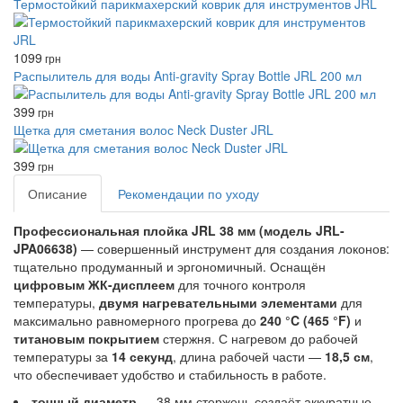
Термостойкий парикмахерский коврик для инструментов JRL
1099
грн
Распылитель для воды Anti-gravity Spray Bottle JRL 200 мл
399
грн
Щетка для сметания волос Neck Duster JRL
399
грн
Описание
Рекомендации по уходу
Профессиональная плойка JRL 38 мм (модель JRL-
JPA06638)
— совершенный инструмент для создания локонов:
тщательно продуманный и эргономичный. Оснащён
цифровым ЖК-дисплеем
для точного контроля
температуры,
двумя нагревательными элементами
для
максимально равномерного прогрева до
240 °C (465 °F)
и
титановым покрытием
стержня. С нагревом до рабочей
температуры за
14 секунд
, длина рабочей части —
18,5 см
,
что обеспечивает удобство и стабильность в работе.
точный диаметр
— 38 мм стержень создаёт аккуратные,