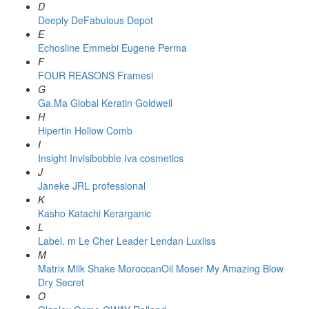
D
Deeply
DeFabulous
Depot
E
Echosline
Emmebi
Eugene Perma
F
FOUR REASONS
Framesi
G
Ga.Ma
Global Keratin
Goldwell
H
Hipertin
Hollow Comb
I
Insight
Invisibobble
Iva cosmetics
J
Janeke
JRL professional
K
Kasho
Katachi
Kerarganic
L
Label. m
Le Cher
Leader
Lendan
Luxliss
M
Matrix
Milk Shake
MoroccanOil
Moser
My Amazing Blow
Dry Secret
O