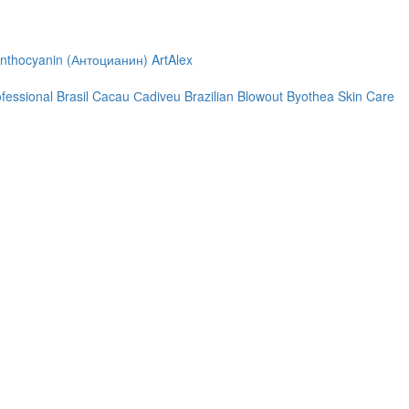
nthocyanin (Антоцианин)
ArtAlex
ofessional
Brasil Cacau Сadiveu
Brazilian Blowout
Byothea Skin Care