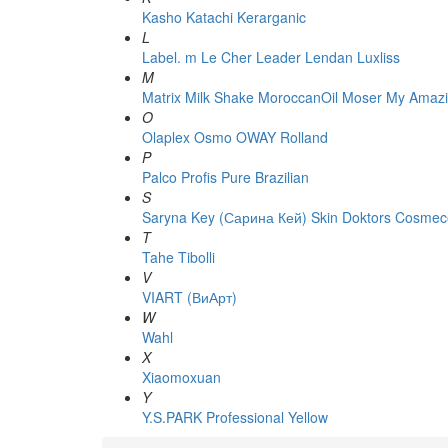
Kasho
Katachi
Kerarganic
L
Label. m
Le Cher
Leader
Lendan
Luxliss
M
Matrix
Milk Shake
MoroccanOil
Moser
My Amazi
O
Olaplex
Osmo
OWAY Rolland
P
Palco
Profis
Pure Brazilian
S
Saryna Key (Сарина Кей)
Skin Doktors Cosmece
T
Tahe
Tibolli
V
VIART (ВиАрт)
W
Wahl
X
Xiaomoxuan
Y
Y.S.PARK Professional
Yellow