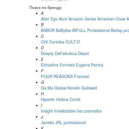
Поиск по бренду:
A
Alter Ego
Aluxi
Amazon Series
American Crew
A
B
BABOR
BaByliss
BIFULL Professional
Biotop pr
C
CHI
Corioliss
CULT.O
D
Deeply
DeFabulous
Depot
E
Echosline
Emmebi
Eugene Perma
F
FOUR REASONS
Framesi
G
Ga.Ma
Global Keratin
Goldwell
H
Hipertin
Hollow Comb
I
Insight
Invisibobble
Iva cosmetics
J
Janeke
JRL professional
K