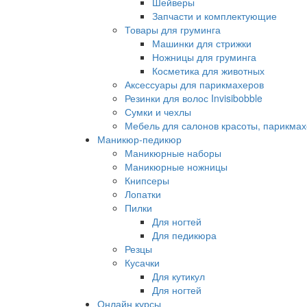
Шейверы
Запчасти и комплектующие
Товары для груминга
Машинки для стрижки
Ножницы для груминга
Косметика для животных
Аксессуары для парикмахеров
Резинки для волос Invisibobble
Сумки и чехлы
Мебель для салонов красоты, парикмах
Маникюр-педикюр
Маникюрные наборы
Маникюрные ножницы
Книпсеры
Лопатки
Пилки
Для ногтей
Для педикюра
Резцы
Кусачки
Для кутикул
Для ногтей
Онлайн курсы