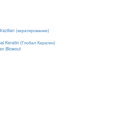
azilian (кератирование)
l Keratin (Глобал Кератин)
an Blowout