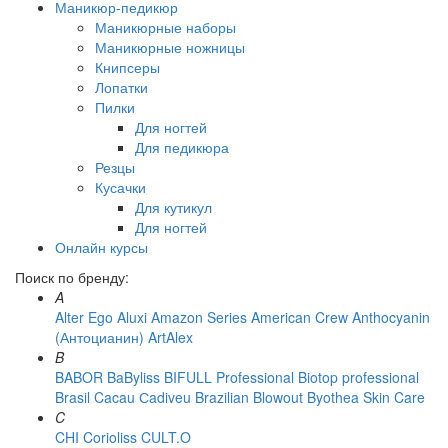
Маникюр-педикюр
Маникюрные наборы
Маникюрные ножницы
Книпсеры
Лопатки
Пилки
Для ногтей
Для педикюра
Резцы
Кусачки
Для кутикул
Для ногтей
Онлайн курсы
Поиск по бренду:
A
Alter Ego
Aluxi
Amazon Series
American Crew
Anthocyanin
(Антоцианин)
ArtAlex
B
BABOR
BaByliss
BIFULL Professional
Biotop professional
Brasil Cacau Сadiveu
Brazilian Blowout
Byothea Skin Care
C
CHI
Corioliss
CULT.O