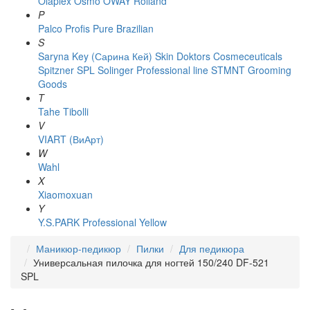
Olaplex
Osmo
OWAY Rolland
P
Palco
Profis
Pure Brazilian
S
Saryna Key (Сарина Кей)
Skin Doktors Cosmeceuticals
Spitzner
SPL Solinger Professional line
STMNT Grooming
Goods
T
Tahe
Tibolli
V
VIART (ВиАрт)
W
Wahl
X
Xiaomoxuan
Y
Y.S.PARK Professional
Yellow
Маникюр-педикюр
Пилки
Для педикюра
Универсальная пилочка для ногтей 150/240 DF-521
SPL