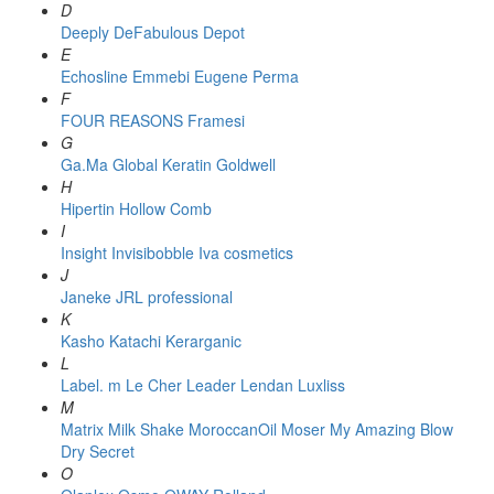
D
Deeply
DeFabulous
Depot
E
Echosline
Emmebi
Eugene Perma
F
FOUR REASONS
Framesi
G
Ga.Ma
Global Keratin
Goldwell
H
Hipertin
Hollow Comb
I
Insight
Invisibobble
Iva cosmetics
J
Janeke
JRL professional
K
Kasho
Katachi
Kerarganic
L
Label. m
Le Cher
Leader
Lendan
Luxliss
M
Matrix
Milk Shake
MoroccanOil
Moser
My Amazing Blow
Dry Secret
O