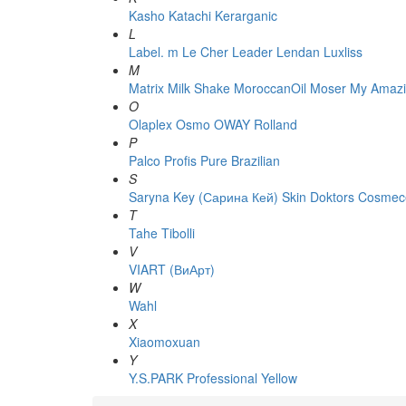
Kasho
Katachi
Kerarganic
L
Label. m
Le Cher
Leader
Lendan
Luxliss
M
Matrix
Milk Shake
MoroccanOil
Moser
My Amazi
O
Olaplex
Osmo
OWAY Rolland
P
Palco
Profis
Pure Brazilian
S
Saryna Key (Сарина Кей)
Skin Doktors Cosmece
T
Tahe
Tibolli
V
VIART (ВиАрт)
W
Wahl
X
Xiaomoxuan
Y
Y.S.PARK Professional
Yellow