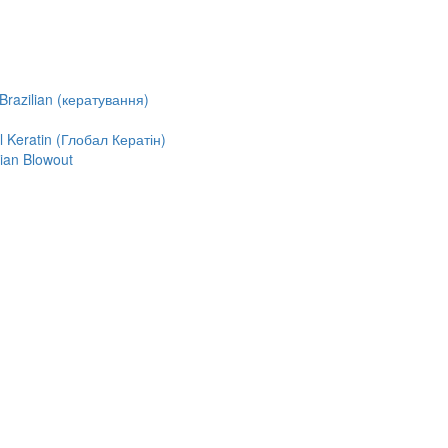
razilian (кератування)
Keratin (Глобал Кератін)
ian Blowout