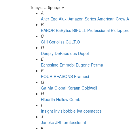
Пошук за брендом:
A
Alter Ego
Aluxi
Amazon Series
American Crew
A
B
BABOR
BaByliss
BIFULL Professional
Biotop pr
C
CHI
Corioliss
CULT.O
D
Deeply
DeFabulous
Depot
E
Echosline
Emmebi
Eugene Perma
F
FOUR REASONS
Framesi
G
Ga.Ma
Global Keratin
Goldwell
H
Hipertin
Hollow Comb
I
Insight
Invisibobble
Iva cosmetics
J
Janeke
JRL professional
K