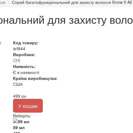
сся
Спрей багатофункціональний для захисту волосся Know It All 
нальний для захисту волосс
Код товару:
art844
Виробник:
CHI
Наявність:
Є в наявності
Країна виробництва:
США
499
грн
У кошик
Виберіть
:
59 мл