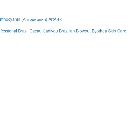
nthocyanin (Антоцианин)
ArtAlex
ofessional
Brasil Cacau Сadiveu
Brazilian Blowout
Byothea Skin Care