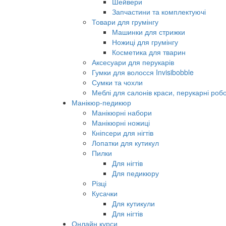
Шейвери
Запчастини та комплектуючі
Товари для грумінгу
Машинки для стрижки
Ножиці для грумінгу
Косметика для тварин
Аксесуари для перукарів
Гумки для волосся Invisibobble
Сумки та чохли
Меблі для салонів краси, перукарні робо
Манікюр-педикюр
Манікюрні набори
Манікюрні ножиці
Кніпсери для нігтів
Лопатки для кутикул
Пилки
Для нігтів
Для педикюру
Різці
Кусачки
Для кутикули
Для нігтів
Онлайн курси