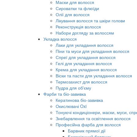
Маски для волосся
Сироватки та флюїди
Олії для волосся
Лікування волосся та шкіри голови
Реконструкція волосся
Набори догляду за волоссям
Укладка волосся
Лаки для укладання волосся
Піни та муси для укладання волосся
Спреї для укладання волосся
Гелі для укладання волосся
Крема для укладання волосся
Віски та пасти для укладання волосся
Термозахист для волосся
Пудра для об'єму
Фарби та біо-завивка
Кератинова біо-завивка
Окислювачі Oxi
Тонуючі кондиціонери, маски, муси, спр
Знебарвлення та освітлення волосся
Професійна фарба для волосся
Барвник прямої дії
Безаміачний барвник