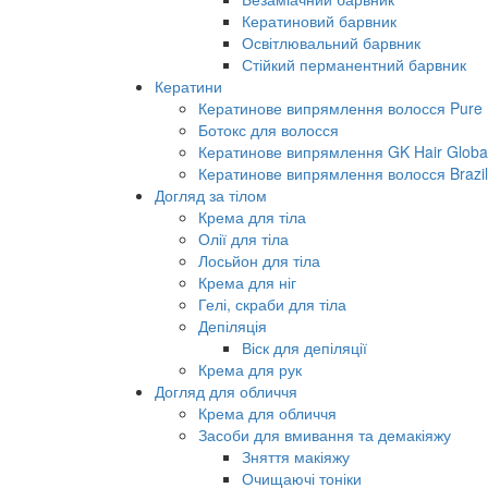
Кератиновий барвник
Освітлювальний барвник
Стійкий перманентний барвник
Кератини
Кератинове випрямлення волосся Pure B
Ботокс для волосся
Кератинове випрямлення GK Hair Global 
Кератинове випрямлення волосся Brazil
Догляд за тілом
Крема для тіла
Олії для тіла
Лосьйон для тіла
Крема для ніг
Гелі, скраби для тіла
Депіляція
Віск для депіляції
Крема для рук
Догляд для обличчя
Крема для обличчя
Засоби для вмивання та демакіяжу
Зняття макіяжу
Очищаючі тоніки