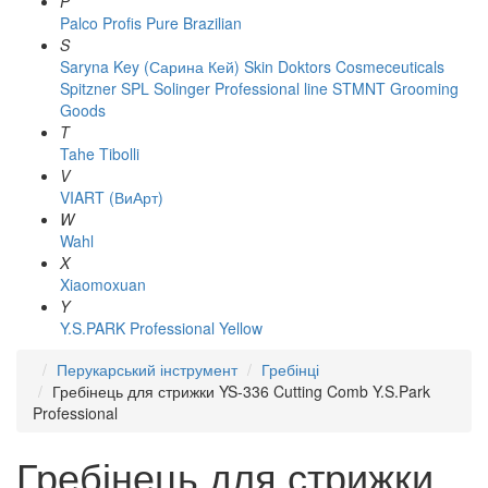
P
Palco
Profis
Pure Brazilian
S
Saryna Key (Сарина Кей)
Skin Doktors Cosmeceuticals
Spitzner
SPL Solinger Professional line
STMNT Grooming
Goods
T
Tahe
Tibolli
V
VIART (ВиАрт)
W
Wahl
X
Xiaomoxuan
Y
Y.S.PARK Professional
Yellow
Перукарський інструмент
Гребінці
Гребінець для стрижки YS-336 Cutting Comb Y.S.Park
Professional
Гребінець для стрижки