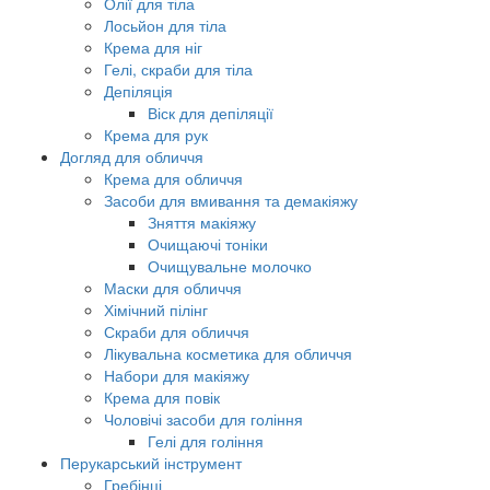
Олії для тіла
Лосьйон для тіла
Крема для ніг
Гелі, скраби для тіла
Депіляція
Віск для депіляції
Крема для рук
Догляд для обличчя
Крема для обличчя
Засоби для вмивання та демакіяжу
Зняття макіяжу
Очищаючі тоніки
Очищувальне молочко
Маски для обличчя
Хімічний пілінг
Скраби для обличчя
Лікувальна косметика для обличчя
Набори для макіяжу
Крема для повік
Чоловічі засоби для гоління
Гелі для гоління
Перукарський інструмент
Гребінці