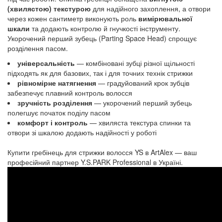
(хвилястою) текстурою
для надійного захоплення, а отвори
через кожен сантиметр виконують роль
вимірювальної
шкали
та додають контролю й гнучкості інструменту.
Укорочений перший зубець (Parting Space Head) спрощує
розділення пасом.
універсальність
— комбіновані зубці різної щільності
підходять як для базових, так і для точних технік стрижки
рівномірне натягнення
— градуйований крок зубців
забезпечує плавний контроль волосся
зручність розділення
— укорочений перший зубець
полегшує початок поділу пасом
комфорт і контроль
— хвиляста текстура спинки та
отвори зі шкалою додають надійності у роботі
Купити гребінець для стрижки волосся
YS
в ArtAlex — ваш
професійний партнер
Y.S.PARK Professional
в Україні.