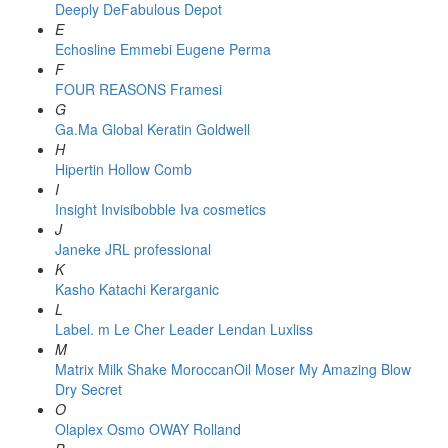
Deeply
DeFabulous
Depot
E
Echosline
Emmebi
Eugene Perma
F
FOUR REASONS
Framesi
G
Ga.Ma
Global Keratin
Goldwell
H
Hipertin
Hollow Comb
I
Insight
Invisibobble
Iva cosmetics
J
Janeke
JRL professional
K
Kasho
Katachi
Kerarganic
L
Label. m
Le Cher
Leader
Lendan
Luxliss
M
Matrix
Milk Shake
MoroccanOil
Moser
My Amazing Blow
Dry Secret
O
Olaplex
Osmo
OWAY Rolland