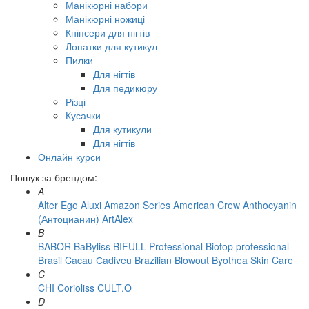
Манікюрні набори
Манікюрні ножиці
Кніпсери для нігтів
Лопатки для кутикул
Пилки
Для нігтів
Для педикюру
Різці
Кусачки
Для кутикули
Для нігтів
Онлайн курси
Пошук за брендом:
A
Alter Ego
Aluxi
Amazon Series
American Crew
Anthocyanin
(Антоцианин)
ArtAlex
B
BABOR
BaByliss
BIFULL Professional
Biotop professional
Brasil Cacau Сadiveu
Brazilian Blowout
Byothea Skin Care
C
CHI
Corioliss
CULT.O
D