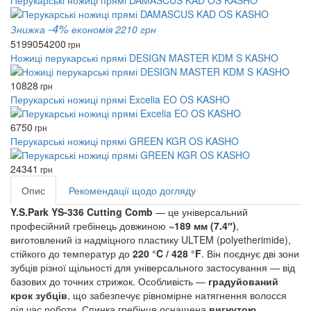
Перукарські ножиці прямі DAMASCUS KAD OS KASHO
-4%
Знижка
економія 2210 грн
51990
54200
грн
Ножиці перукарські прямі DESIGN MASTER KDM S KASHO
10828
грн
Перукарські ножиці прямі Excelia EO OS KASHO
6750
грн
Перукарські ножиці прямі GREEN KGR OS KASHO
24341
грн
Опис
Рекомендації щодо догляду
Y.S.Park YS-336 Cutting Comb
— це універсальний
професійний гребінець довжиною
~189 мм (7.4″)
,
виготовлений із надміцного пластику ULTEM (polyetherimide),
стійкого до температур до
220 °C / 428 °F
. Він поєднує дві зони
зубців різної щільності для універсального застосування — від
базових до точних стрижок. Особливість —
градуйований
крок зубців
, що забезпечує рівномірне натягнення волосся
під час роботи. Спинка гребінця оснащена
вигнутою