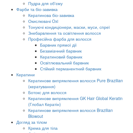
Пудра для об'єму
Фарби та біо-завивка
Кератинова біо-завивка
Окислювачі Oxi
Тонуючі кондиціонери, маски, муси, спреї
Знебарвлення та освітлення волосся
Професійна фарба для волосся
Барвник прямої дії
Безаміачний барвник
Кератиновий барвник
Освітлювальний барвник
Стійкий перманентний барвник
Кератини
Кератинове випрямлення волосся Pure Brazilian
(кератування)
Ботокс для волосся
Кератинове випрямлення GK Hair Global Keratin
(Глобал Кератін)
Кератинове випрямлення волосся Brazilian
Blowout
Догляд за тілом
Крема для тіла