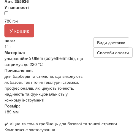
Арт. 355936
У наявності
780
грн
У кошик
вага:
Види доставки
11 г
Матеріал:
Способи оплати
ультрастійкий Ultem (polyetherimide), що
витримує до 220 °C
Призначення:
для барберів та стилістів, що виконують
як базові, так і точні текстурні стрижки,
професіоналів, які цінують точність,
надійність та функціональність у
кожному інструменті
Розмір:
189 мм
✔️ міцна та точна гребінець для базової та тонкої стрижки
Комплексне застосування