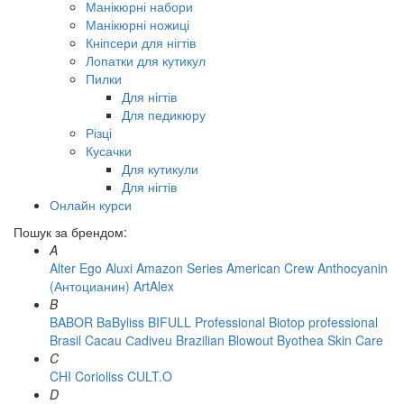
Манікюрні набори
Манікюрні ножиці
Кніпсери для нігтів
Лопатки для кутикул
Пилки
Для нігтів
Для педикюру
Різці
Кусачки
Для кутикули
Для нігтів
Онлайн курси
Пошук за брендом:
A
Alter Ego
Aluxi
Amazon Series
American Crew
Anthocyanin
(Антоцианин)
ArtAlex
B
BABOR
BaByliss
BIFULL Professional
Biotop professional
Brasil Cacau Сadiveu
Brazilian Blowout
Byothea Skin Care
C
CHI
Corioliss
CULT.O
D