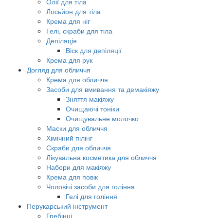
Олії для тіла
Лосьйон для тіла
Крема для ніг
Гелі, скраби для тіла
Депіляція
Віск для депіляції
Крема для рук
Догляд для обличчя
Крема для обличчя
Засоби для вмивання та демакіяжу
Зняття макіяжу
Очищаючі тоніки
Очищувальне молочко
Маски для обличчя
Хімічний пілінг
Скраби для обличчя
Лікувальна косметика для обличчя
Набори для макіяжу
Крема для повік
Чоловічі засоби для гоління
Гелі для гоління
Перукарський інструмент
Гребінці