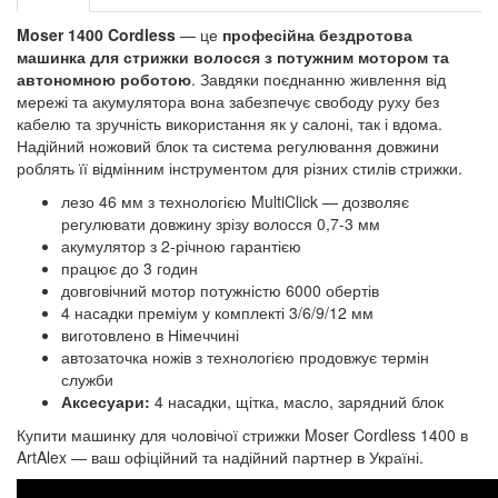
Moser 1400 Cordless
— це
професійна бездротова
машинка для стрижки волосся з потужним мотором та
автономною роботою
. Завдяки поєднанню живлення від
мережі та акумулятора вона забезпечує свободу руху без
кабелю та зручність використання як у салоні, так і вдома.
Надійний ножовий блок та система регулювання довжини
роблять її відмінним інструментом для різних стилів стрижки.
лезо 46 мм з технологією MultiClick — дозволяє
регулювати довжину зрізу волосся 0,7-3 мм
акумулятор з 2-річною гарантією
працює до 3 годин
довговічний мотор потужністю 6000 обертів
4 насадки преміум у комплекті 3/6/9/12 мм
виготовлено в Німеччині
автозаточка ножів з технологією продовжує термін
служби
Аксесуари:
4 насадки, щітка, масло, зарядний блок
Купити машинку для чоловічої стрижки Moser Cordless 1400 в
ArtAlex — ваш офіційний та надійний партнер в Україні.