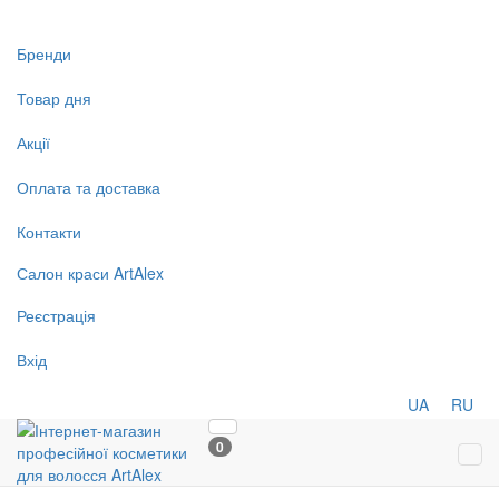
Бренди
Товар дня
Акції
Оплата та доставка
Контакти
Салон
краси
ArtAlex
Реєстрація
Вхід
UA
RU
0
Tog
navi