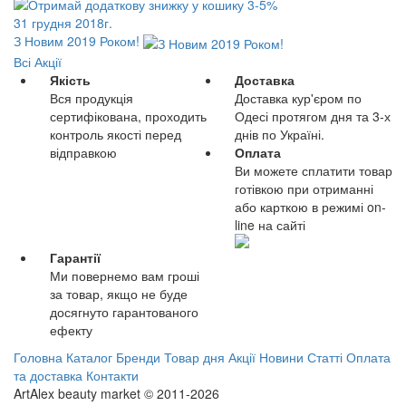
31 грудня 2018г.
З Новим 2019 Роком!
Всі Акції
Якість
Доставка
Вся продукція
Доставка кур'єром по
сертифікована, проходить
Одесі протягом дня та 3-х
контроль якості перед
днів по Україні.
відправкою
Оплата
Ви можете сплатити товар
готівкою при отриманні
або карткою в режимі on-
line на сайті
Гарантії
Ми повернемо вам гроші
за товар, якщо не буде
досягнуто гарантованого
ефекту
Головна
Каталог
Бренди
Товар дня
Акції
Новини
Статті
Оплата
та доставка
Контакти
ArtAlex beauty market © 2011-2026