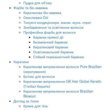
Пудра для об'єму
Фарби та біо-завивка
Кератинова біо-завивка
Окислювачі Oxi
Тонуючі кондиціонери, маски, муси, спреї
Знебарвлення та освітлення волосся
Професійна фарба для волосся
Барвник прямої дії
Безаміачний барвник
Кератиновий барвник
Освітлювальний барвник
Стійкий перманентний барвник
Кератини
Кератинове випрямлення волосся Pure Brazilian
(кератування)
Ботокс для волосся
Кератинове випрямлення GK Hair Global Keratin
(Глобал Кератін)
Кератинове випрямлення волосся Brazilian
Blowout
Догляд за тілом
Крема для тіла