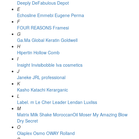
Deeply
DeFabulous
Depot
E
Echosline
Emmebi
Eugene Perma
F
FOUR REASONS
Framesi
G
Ga.Ma
Global Keratin
Goldwell
H
Hipertin
Hollow Comb
I
Insight
Invisibobble
Iva cosmetics
J
Janeke
JRL professional
K
Kasho
Katachi
Kerarganic
L
Label. m
Le Cher
Leader
Lendan
Luxliss
M
Matrix
Milk Shake
MoroccanOil
Moser
My Amazing Blow
Dry Secret
O
Olaplex
Osmo
OWAY Rolland