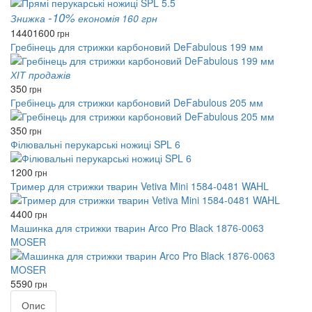
-10%
Знижка
економія 160 грн
1440
1600
грн
Гребінець для стрижки карбоновий DeFabulous 199 мм
ХІТ продажів
350
грн
Гребінець для стрижки карбоновий DeFabulous 205 мм
350
грн
Філювальні перукарські ножиці SPL 6
1200
грн
Тример для стрижки тварин Vetiva Mini 1584-0481 WAHL
4400
грн
Машинка для стрижки тварин Arco Pro Black 1876-0063
MOSER
5590
грн
Опис