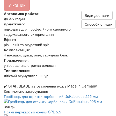
У кошик
Автономна робота:
Види доставки
до 3-х годин
Додатково:
Способи оплати
підходить для професійного салонного
та домашнього використання
Ефект:
рівні лінії та акуратний зріз
Комплектація:
4 насадки, щітка, олія, зарядний блок
Призначення:
універсальна стрижка волосся
Тип живлення:
літієвий акyмулятор, шнур
✔️ STAR BLADE автозаточення ножів Made in Germany
Комплексне застосування
Гребінець для стрижки карбоновий DeFabulous 225 мм
350
грн
Прямі перукарські ножиці SPL 5.5