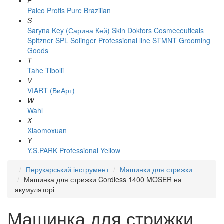
P
Palco
Profis
Pure Brazilian
S
Saryna Key (Сарина Кей)
Skin Doktors Cosmeceuticals
Spitzner
SPL Solinger Professional line
STMNT Grooming
Goods
T
Tahe
Tibolli
V
VIART (ВиАрт)
W
Wahl
X
Xiaomoxuan
Y
Y.S.PARK Professional
Yellow
Перукарський інструмент
Машинки для стрижки
Машинка для стрижки Cordless 1400 MOSER на
акумуляторі
Машинка для стрижки