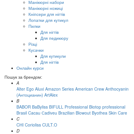
Манікюрні набори
Манікюрні ножиці
Кніпсери для нігтів
Лопатки для кутикул
Пилки
Для нігтів
Для педикюру
Різці
Кусачки
Для кутикули
Для нігтів
Онлайн курси
Пошук за брендом:
A
Alter Ego
Aluxi
Amazon Series
American Crew
Anthocyanin
(Антоцианин)
ArtAlex
B
BABOR
BaByliss
BIFULL Professional
Biotop professional
Brasil Cacau Сadiveu
Brazilian Blowout
Byothea Skin Care
C
CHI
Corioliss
CULT.O
D