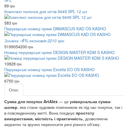
99
грн
Комплект пилочок для нігтів 9449 SPL 12 шт
583
грн
Перукарські ножиці прямі DAMASCUS KAD OS KASHO
-4%
Знижка
економія 2210 грн
51990
54200
грн
Ножиці перукарські прямі DESIGN MASTER KDM S KASHO
10828
грн
Перукарські ножиці прямі Excelia EO OS KASHO
6750
грн
Опис
Сумка для покупок ArtAlex
— це
універсальна сумка-
шопер
, яка стане чудовим помічником як під час покупок, так і
в повсякденному житті. Вона поєднує
простоту
використання, місткість і практичність
, дозволяючи
акуратно та зручно переносити речі різного об’єму.