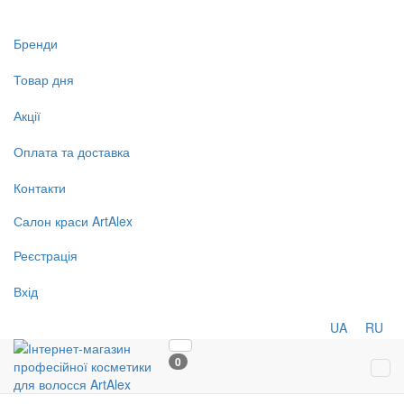
Бренди
Товар дня
Акції
Оплата та доставка
Контакти
Салон
краси
ArtAlex
Реєстрація
Вхід
UA
RU
0
Tog
navi