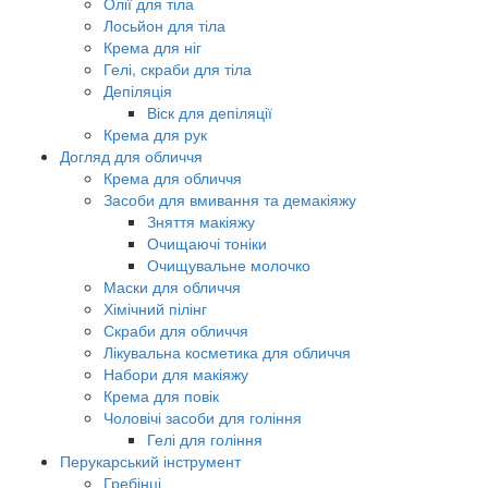
Олії для тіла
Лосьйон для тіла
Крема для ніг
Гелі, скраби для тіла
Депіляція
Віск для депіляції
Крема для рук
Догляд для обличчя
Крема для обличчя
Засоби для вмивання та демакіяжу
Зняття макіяжу
Очищаючі тоніки
Очищувальне молочко
Маски для обличчя
Хімічний пілінг
Скраби для обличчя
Лікувальна косметика для обличчя
Набори для макіяжу
Крема для повік
Чоловічі засоби для гоління
Гелі для гоління
Перукарський інструмент
Гребінці