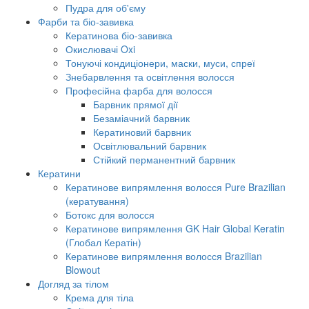
Пудра для об'єму
Фарби та біо-завивка
Кератинова біо-завивка
Окислювачі Oxi
Тонуючі кондиціонери, маски, муси, спреї
Знебарвлення та освітлення волосся
Професійна фарба для волосся
Барвник прямої дії
Безаміачний барвник
Кератиновий барвник
Освітлювальний барвник
Стійкий перманентний барвник
Кератини
Кератинове випрямлення волосся Pure Brazilian
(кератування)
Ботокс для волосся
Кератинове випрямлення GK Hair Global Keratin
(Глобал Кератін)
Кератинове випрямлення волосся Brazilian
Blowout
Догляд за тілом
Крема для тіла