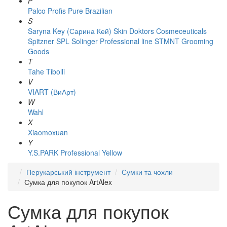
P
Palco
Profis
Pure Brazilian
S
Saryna Key (Сарина Кей)
Skin Doktors Cosmeceuticals
Spitzner
SPL Solinger Professional line
STMNT Grooming
Goods
T
Tahe
Tibolli
V
VIART (ВиАрт)
W
Wahl
X
Xiaomoxuan
Y
Y.S.PARK Professional
Yellow
Перукарський інструмент
Сумки та чохли
Сумка для покупок ArtAlex
Сумка для покупок