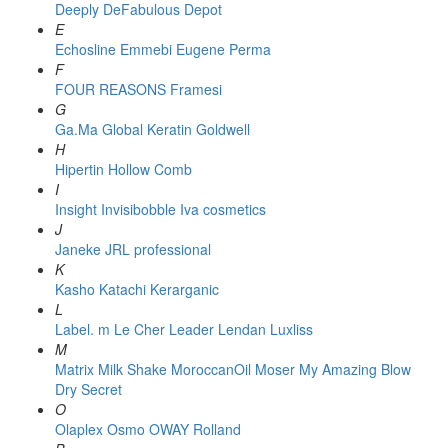
Deeply
DeFabulous
Depot
E
Echosline
Emmebi
Eugene Perma
F
FOUR REASONS
Framesi
G
Ga.Ma
Global Keratin
Goldwell
H
Hipertin
Hollow Comb
I
Insight
Invisibobble
Iva cosmetics
J
Janeke
JRL professional
K
Kasho
Katachi
Kerarganic
L
Label. m
Le Cher
Leader
Lendan
Luxliss
M
Matrix
Milk Shake
MoroccanOil
Moser
My Amazing Blow
Dry Secret
O
Olaplex
Osmo
OWAY Rolland