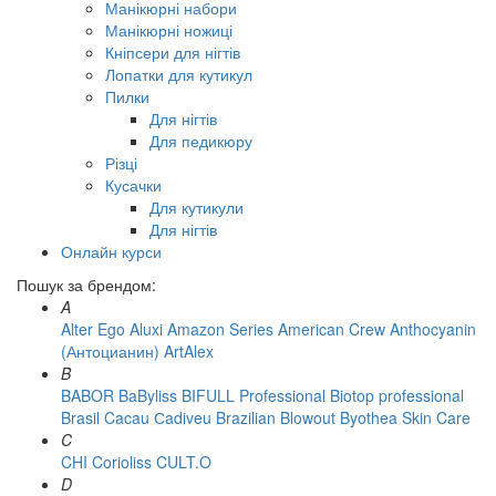
Манікюрні набори
Манікюрні ножиці
Кніпсери для нігтів
Лопатки для кутикул
Пилки
Для нігтів
Для педикюру
Різці
Кусачки
Для кутикули
Для нігтів
Онлайн курси
Пошук за брендом:
A
Alter Ego
Aluxi
Amazon Series
American Crew
Anthocyanin
(Антоцианин)
ArtAlex
B
BABOR
BaByliss
BIFULL Professional
Biotop professional
Brasil Cacau Сadiveu
Brazilian Blowout
Byothea Skin Care
C
CHI
Corioliss
CULT.O
D