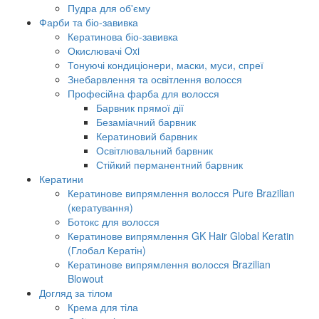
Пудра для об'єму
Фарби та біо-завивка
Кератинова біо-завивка
Окислювачі Oxi
Тонуючі кондиціонери, маски, муси, спреї
Знебарвлення та освітлення волосся
Професійна фарба для волосся
Барвник прямої дії
Безаміачний барвник
Кератиновий барвник
Освітлювальний барвник
Стійкий перманентний барвник
Кератини
Кератинове випрямлення волосся Pure Brazilian
(кератування)
Ботокс для волосся
Кератинове випрямлення GK Hair Global Keratin
(Глобал Кератін)
Кератинове випрямлення волосся Brazilian
Blowout
Догляд за тілом
Крема для тіла