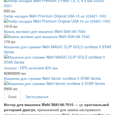
630
грн
Набір насадок Wahl Premium Original USA 10 шт (03421-100)
1515
грн
Важіль вкл/викл для машинок Wahl S08148-7040
170
грн
Машинка для стрижки Wahl MAGIC CLIP GOLD cordless 5 STAR
Series
-10%
Знижка
економія 920 грн
8280
9200
грн
Машинка для стрижки Wahl Senior cordless 5 STAR Series
5900
грн
Опис
Застосування
Мотор для машинок Wahl S08148-7010
— це
оригінальний
роторний двигун
, призначений для заміни несправного
приводу в бездротових машинках Wahl. Забезпечує
стабільну