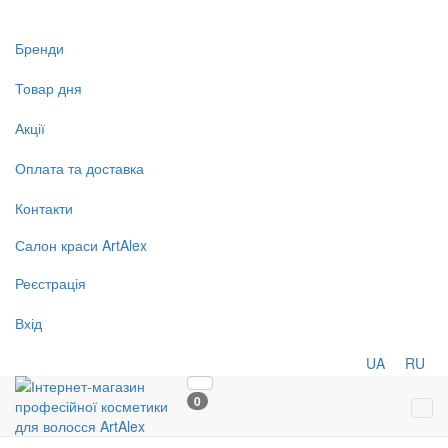
Бренди
Товар дня
Акції
Оплата та доставка
Контакти
Салон
краси
ArtAlex
Реєстрація
Вхід
UA
RU
0
Tog
navi