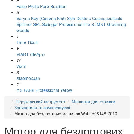
P
Palco
Profis
Pure Brazilian
S
Saryna Key (Сарина Кей)
Skin Doktors Cosmeceuticals
Spitzner
SPL Solinger Professional line
STMNT Grooming
Goods
T
Tahe
Tibolli
V
VIART (ВиАрт)
W
Wahl
X
Xiaomoxuan
Y
Y.S.PARK Professional
Yellow
Перукарський інструмент
Машинки для стрижки
Запчастини та комплектуючі
Мотор для бездротових машинок Wahl S08148-7010
Мотор для бездротових