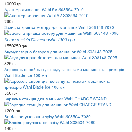
10999
грн
Адаптер живлення Wahl 5V S08594-7010
790
грн
Захисна кришка мотору для машинок Wahl S08148-7090
--520%
Знижка
економія -1300 грн
1550
250
грн
Акумуляторна батарея для машинок Wahl S08148-7025
825
грн
Аерозоль-спрей для догляду за ножами машинок та тримерів
Wahl Blade Ice 400 мл
550
грн
Зарядна станція для машинок Wahl CHARGE STAND
1200
грн
Важіль регулювання зрізу Wahl S08504-7080
140
грн