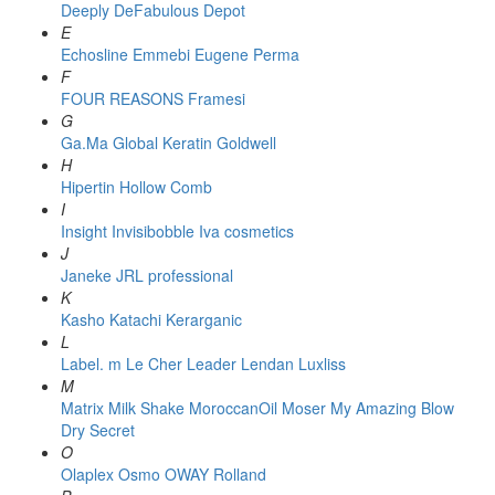
Deeply
DeFabulous
Depot
E
Echosline
Emmebi
Eugene Perma
F
FOUR REASONS
Framesi
G
Ga.Ma
Global Keratin
Goldwell
H
Hipertin
Hollow Comb
I
Insight
Invisibobble
Iva cosmetics
J
Janeke
JRL professional
K
Kasho
Katachi
Kerarganic
L
Label. m
Le Cher
Leader
Lendan
Luxliss
M
Matrix
Milk Shake
MoroccanOil
Moser
My Amazing Blow
Dry Secret
O
Olaplex
Osmo
OWAY Rolland