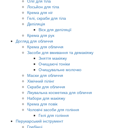
Олії для тіла
Лосьйон для тіла
Крема для ніг
Гелі, скраби для тіла
Депіляція
Віск для депіляції
Крема для рук
Догляд для обличчя
Крема для обличчя
Засоби для вмивання та демакіяжу
Зняття макіяжу
Очищаючі тоніки
Очищувальне молочко
Маски для обличчя
Хімічний пілінг
Скраби для обличчя
Лікувальна косметика для обличчя
Набори для макіяжу
Крема для повік
Чоловічі засоби для гоління
Гелі для гоління
Перукарський інструмент
Гребінці