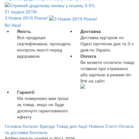
31 грудня 2018г.
З Новим 2019 Роком!
Всі Акції
Якість
Доставка
Вся продукція
Доставка кур'єром по
сертифікована, проходить
Одесі протягом дня та 3-х
контроль якості перед
днів по Україні.
відправкою
Оплата
Ви можете сплатити товар
готівкою при отриманні
або карткою в режимі on-
line на сайті
Гарантії
Ми повернемо вам гроші
за товар, якщо не буде
досягнуто гарантованого
ефекту
Головна
Каталог
Бренди
Товар дня
Акції
Новини
Статті
Оплата
та доставка
Контакти
ArtAlex beauty market © 2011-2026