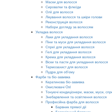
Маски для волосся
Сироватки та флюїди
Олії для волосся
Лікування волосся та шкіри голови
Реконструкція волосся
Набори догляду за волоссям
Укладка волосся
Лаки для укладання волосся
Піни та муси для укладання волосся
Спреї для укладання волосся
Гелі для укладання волосся
Крема для укладання волосся
Віски та пасти для укладання волосся
Термозахист для волосся
Пудра для об'єму
Фарби та біо-завивка
Кератинова біо-завивка
Окислювачі Oxi
Тонуючі кондиціонери, маски, муси, спр
Знебарвлення та освітлення волосся
Професійна фарба для волосся
Барвник прямої дії
Безаміачний барвник