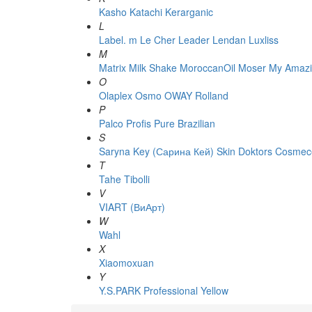
Kasho
Katachi
Kerarganic
L
Label. m
Le Cher
Leader
Lendan
Luxliss
M
Matrix
Milk Shake
MoroccanOil
Moser
My Amazi
O
Olaplex
Osmo
OWAY Rolland
P
Palco
Profis
Pure Brazilian
S
Saryna Key (Сарина Кей)
Skin Doktors Cosmece
T
Tahe
Tibolli
V
VIART (ВиАрт)
W
Wahl
X
Xiaomoxuan
Y
Y.S.PARK Professional
Yellow