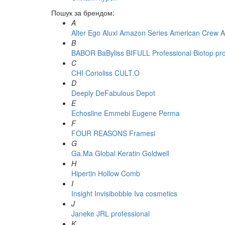
Пошук за брендом:
A
Alter Ego
Aluxi
Amazon Series
American Crew
A
B
BABOR
BaByliss
BIFULL Professional
Biotop pr
C
CHI
Corioliss
CULT.O
D
Deeply
DeFabulous
Depot
E
Echosline
Emmebi
Eugene Perma
F
FOUR REASONS
Framesi
G
Ga.Ma
Global Keratin
Goldwell
H
Hipertin
Hollow Comb
I
Insight
Invisibobble
Iva cosmetics
J
Janeke
JRL professional
K