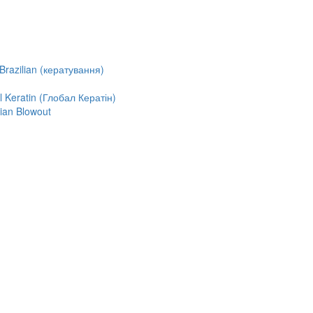
razilian (кератування)
Keratin (Глобал Кератін)
ian Blowout