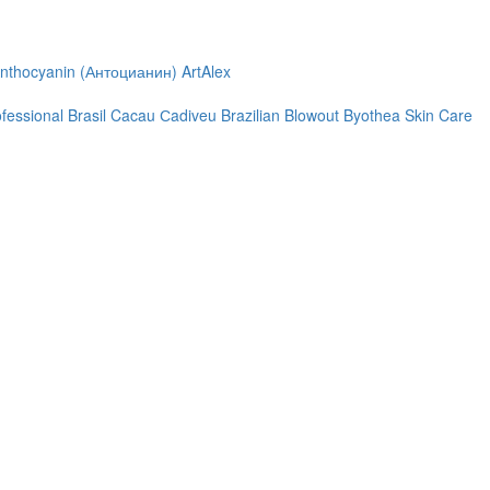
nthocyanin (Антоцианин)
ArtAlex
ofessional
Brasil Cacau Сadiveu
Brazilian Blowout
Byothea Skin Care