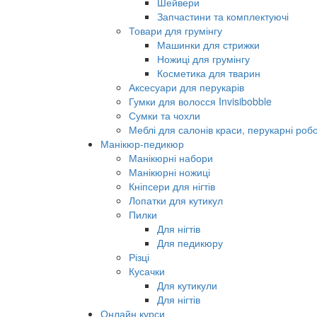
Шейвери
Запчастини та комплектуючі
Товари для грумінгу
Машинки для стрижки
Ножиці для грумінгу
Косметика для тварин
Аксесуари для перукарів
Гумки для волосся Invisibobble
Сумки та чохли
Меблі для салонів краси, перукарні робо
Манікюр-педикюр
Манікюрні набори
Манікюрні ножиці
Кніпсери для нігтів
Лопатки для кутикул
Пилки
Для нігтів
Для педикюру
Різці
Кусачки
Для кутикули
Для нігтів
Онлайн курси