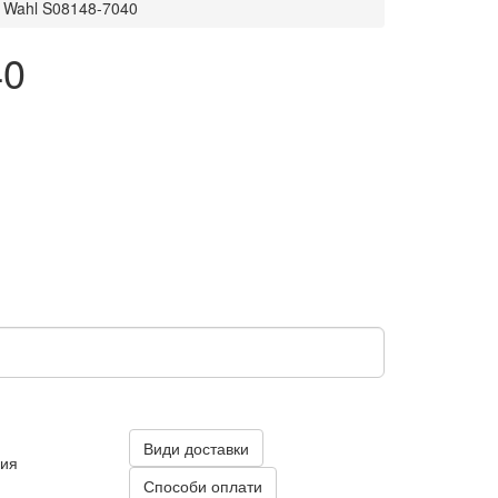
к Wahl S08148-7040
40
Види доставки
ния
Способи оплати