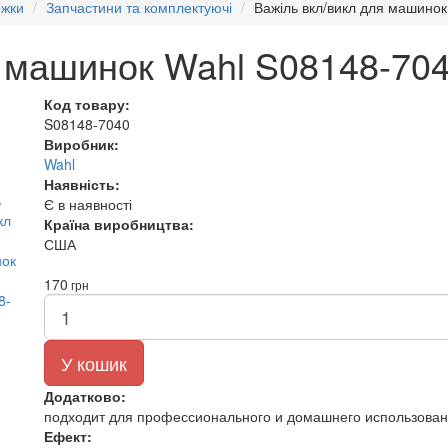
ижки
Запчастини та комплектуючі
Важіль вкл/викл для машино
я машинок Wahl S08148-70
Код товару:
S08148-7040
Виробник:
Wahl
Наявність:
Є в наявності
Країна виробництва:
США
170
грн
У кошик
Додатково:
подходит для профессионального и домашнего использова
Ефект: