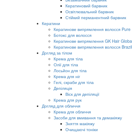
Кератиновий барвник
Освітлювальний барвник
Стійкий перманентний барвник
Кератини
Кератинове випрямлення волосся Pure B
Ботокс для волосся
Кератинове випрямлення GK Hair Global 
Кератинове випрямлення волосся Brazil
Догляд за тілом
Крема для тіла
Олії для тіла
Лосьйон для тіла
Крема для ніг
Гелі, скраби для тіла
Депіляція
Віск для депіляції
Крема для рук
Догляд для обличчя
Крема для обличчя
Засоби для вмивання та демакіяжу
Зняття макіяжу
Очищаючі тоніки