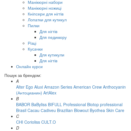
Манікюрні набори
Манікюрні ножиці
Кніпсери для нігтів
Лопатки для кутикул
Пилки
Для нігтів
Для педикюру
Різці
Кусачки
Для кутикули
Для нігтів
Онлайн курси
Пошук за брендом:
A
Alter Ego
Aluxi
Amazon Series
American Crew
Anthocyanin
(Антоцианин)
ArtAlex
B
BABOR
BaByliss
BIFULL Professional
Biotop professional
Brasil Cacau Сadiveu
Brazilian Blowout
Byothea Skin Care
C
CHI
Corioliss
CULT.O
D