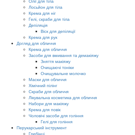
Олії для тіла
Лосьйон для тіла
Крема для ніг
Гелі, скраби для тіла
Депіляція
Віск для депіляції
Крема для рук
Догляд для обличчя
Крема для обличчя
Засоби для вмивання та демакіяжу
Зняття макіяжу
Очищаючі тоніки
Очищувальне молочко
Маски для обличчя
Хімічний пілінг
Скраби для обличчя
Лікувальна косметика для обличчя
Набори для макіяжу
Крема для повік
Чоловічі засоби для гоління
Гелі для гоління
Перукарський інструмент
Гребінці