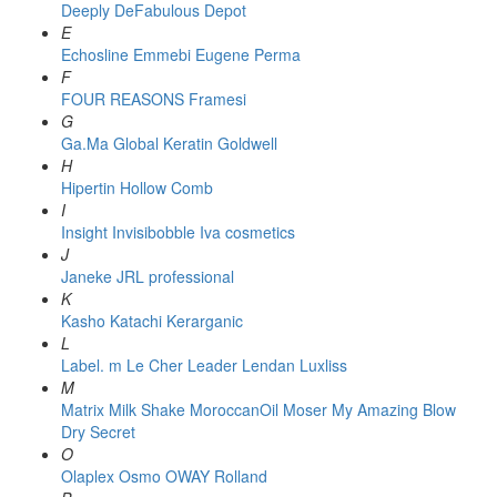
Deeply
DeFabulous
Depot
E
Echosline
Emmebi
Eugene Perma
F
FOUR REASONS
Framesi
G
Ga.Ma
Global Keratin
Goldwell
H
Hipertin
Hollow Comb
I
Insight
Invisibobble
Iva cosmetics
J
Janeke
JRL professional
K
Kasho
Katachi
Kerarganic
L
Label. m
Le Cher
Leader
Lendan
Luxliss
M
Matrix
Milk Shake
MoroccanOil
Moser
My Amazing Blow
Dry Secret
O
Olaplex
Osmo
OWAY Rolland