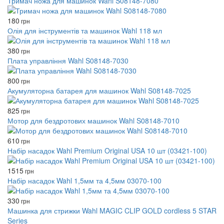
Тримач ножа для машинок Wahl S08148-7080
180
грн
Олія для інструментів та машинок Wahl 118 мл
380
грн
Плата управління Wahl S08148-7030
800
грн
Акумуляторна батарея для машинок Wahl S08148-7025
825
грн
Мотор для бездротових машинок Wahl S08148-7010
610
грн
Набір насадок Wahl Premium Original USA 10 шт (03421-100)
1515
грн
Набір насадок Wahl 1,5мм та 4,5мм 03070-100
330
грн
Машинка для стрижки Wahl MAGIC CLIP GOLD cordless 5 STAR
Series