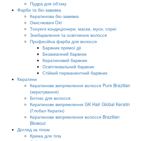
Пудра для об'єму
Фарби та біо-завивка
Кератинова біо-завивка
Окислювачі Oxi
Тонуючі кондиціонери, маски, муси, спреї
Знебарвлення та освітлення волосся
Професійна фарба для волосся
Барвник прямої дії
Безаміачний барвник
Кератиновий барвник
Освітлювальний барвник
Стійкий перманентний барвник
Кератини
Кератинове випрямлення волосся Pure Brazilian
(кератування)
Ботокс для волосся
Кератинове випрямлення GK Hair Global Keratin
(Глобал Кератін)
Кератинове випрямлення волосся Brazilian
Blowout
Догляд за тілом
Крема для тіла