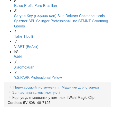
P
Palco
Profis
Pure Brazilian
S
Saryna Key (Сарина Кей)
Skin Doktors Cosmeceuticals
Spitzner
SPL Solinger Professional line
STMNT Grooming
Goods
T
Tahe
Tibolli
V
VIART (ВиАрт)
W
Wahl
X
Xiaomoxuan
Y
Y.S.PARK Professional
Yellow
Перукарський інструмент
Машинки для стрижки
Запчастини та комплектуючі
Корпус для машинки у комплекті Wahl Magic Clip
Cordless 5V S08148-7125