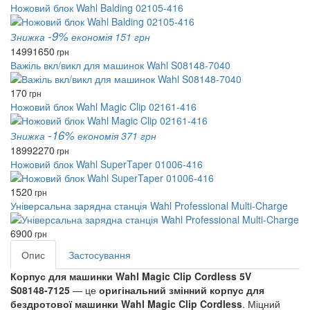
Ножовий блок Wahl Balding 02105-416
-9%
Знижка
економія 151 грн
1499
1650
грн
Важіль вкл/викл для машинок Wahl S08148-7040
170
грн
Ножовий блок Wahl Magic Clip 02161-416
-16%
Знижка
економія 371 грн
1899
2270
грн
Ножовий блок Wahl SuperTaper 01006-416
1520
грн
Універсальна зарядна станція Wahl Professional Multi-Charge
6900
грн
Опис
Застосування
Корпус для машинки Wahl Magic Clip Cordless 5V
S08148‑7125
— це
оригінальний змінний корпус для
бездротової машинки Wahl Magic Clip Cordless
. Міцний