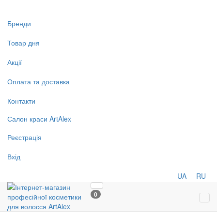
Бренди
Товар дня
Акції
Оплата та доставка
Контакти
Салон
краси
ArtAlex
Реєстрація
Вхід
UA
RU
0
Tog
navi