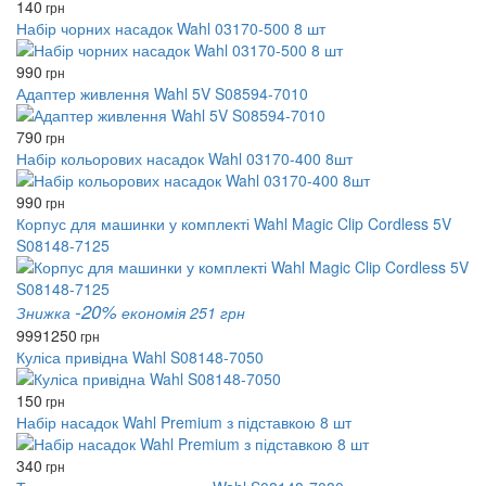
140
грн
Набір чорних насадок Wahl 03170-500 8 шт
990
грн
Адаптер живлення Wahl 5V S08594-7010
790
грн
Набір кольорових насадок Wahl 03170-400 8шт
990
грн
Корпус для машинки у комплекті Wahl Magic Clip Cordless 5V
S08148-7125
-20%
Знижка
економія 251 грн
999
1250
грн
Куліса привідна Wahl S08148-7050
150
грн
Набір насадок Wahl Premium з підставкою 8 шт
340
грн