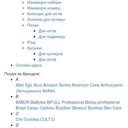
Манікюрні набори
Манікюрні ножиці
Кніпсери для нігтів
Лопатки для кутикул
Пилки
Для нігтів
Для педикюру
Різці
Кусачки
Для кутикули
Для нігтів
Онлайн курси
Пошук за брендом:
A
Alter Ego
Aluxi
Amazon Series
American Crew
Anthocyanin
(Антоцианин)
ArtAlex
B
BABOR
BaByliss
BIFULL Professional
Biotop professional
Brasil Cacau Сadiveu
Brazilian Blowout
Byothea Skin Care
C
CHI
Corioliss
CULT.O
D