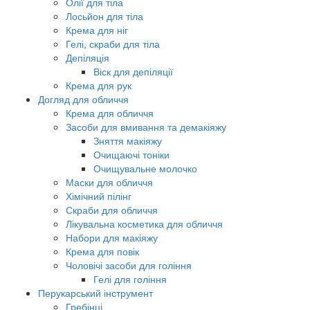
Олії для тіла
Лосьйон для тіла
Крема для ніг
Гелі, скраби для тіла
Депіляція
Віск для депіляції
Крема для рук
Догляд для обличчя
Крема для обличчя
Засоби для вмивання та демакіяжу
Зняття макіяжу
Очищаючі тоніки
Очищувальне молочко
Маски для обличчя
Хімічний пілінг
Скраби для обличчя
Лікувальна косметика для обличчя
Набори для макіяжу
Крема для повік
Чоловічі засоби для гоління
Гелі для гоління
Перукарський інструмент
Гребінці