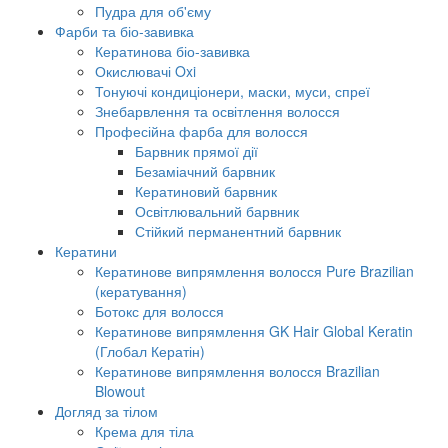
Пудра для об'єму
Фарби та біо-завивка
Кератинова біо-завивка
Окислювачі Oxi
Тонуючі кондиціонери, маски, муси, спреї
Знебарвлення та освітлення волосся
Професійна фарба для волосся
Барвник прямої дії
Безаміачний барвник
Кератиновий барвник
Освітлювальний барвник
Стійкий перманентний барвник
Кератини
Кератинове випрямлення волосся Pure Brazilian
(кератування)
Ботокс для волосся
Кератинове випрямлення GK Hair Global Keratin
(Глобал Кератін)
Кератинове випрямлення волосся Brazilian
Blowout
Догляд за тілом
Крема для тіла