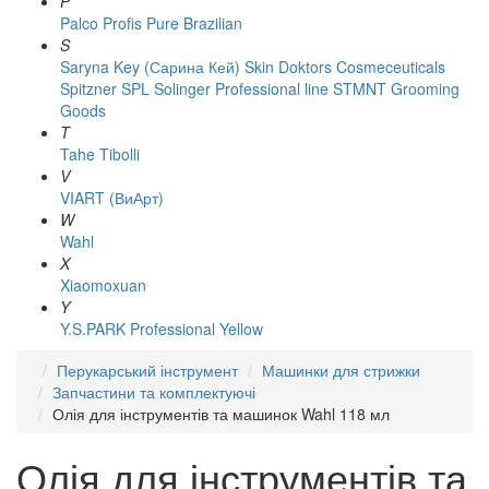
P
Palco
Profis
Pure Brazilian
S
Saryna Key (Сарина Кей)
Skin Doktors Cosmeceuticals
Spitzner
SPL Solinger Professional line
STMNT Grooming
Goods
T
Tahe
Tibolli
V
VIART (ВиАрт)
W
Wahl
X
Xiaomoxuan
Y
Y.S.PARK Professional
Yellow
Перукарський інструмент
Машинки для стрижки
Запчастини та комплектуючі
Олія для інструментів та машинок Wahl 118 мл
Олія для інструментів та