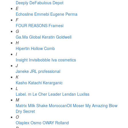
Deeply
DeFabulous
Depot
E
Echosline
Emmebi
Eugene Perma
F
FOUR REASONS
Framesi
G
Ga.Ma
Global Keratin
Goldwell
H
Hipertin
Hollow Comb
I
Insight
Invisibobble
Iva cosmetics
J
Janeke
JRL professional
K
Kasho
Katachi
Kerarganic
L
Label. m
Le Cher
Leader
Lendan
Luxliss
M
Matrix
Milk Shake
MoroccanOil
Moser
My Amazing Blow
Dry Secret
O
Olaplex
Osmo
OWAY Rolland