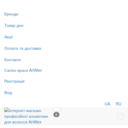
Бренди
Товар дня
Акції
Оплата та доставка
Контакти
Салон
краси
ArtAlex
Реєстрація
Вхід
UA
RU
0
Tog
navi