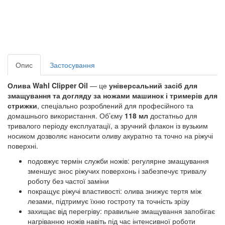
Опис
Застосування
Олива Wahl Clipper Oil
— це
універсальний засіб для
змащування та догляду за ножами машинок і тримерів для
стрижки
, спеціально розроблений для професійного та
домашнього використання. Об’єму
118 мл
достатньо для
тривалого періоду експлуатації, а зручний флакон із вузьким
носиком дозволяє наносити оливу акуратно та точно на ріжучі
поверхні.
подовжує термін служби ножів: регулярне змащування
зменшує знос ріжучих поверхонь і забезпечує тривалу
роботу без частої заміни
покращує ріжучі властивості: олива знижує тертя між
лезами, підтримує їхню гостроту та точність зрізу
захищає від перегріву: правильне змащування запобігає
нагріванню ножів навіть під час інтенсивної роботи