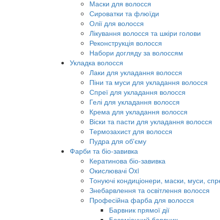
Маски для волосся
Сироватки та флюїди
Олії для волосся
Лікування волосся та шкіри голови
Реконструкція волосся
Набори догляду за волоссям
Укладка волосся
Лаки для укладання волосся
Піни та муси для укладання волосся
Спреї для укладання волосся
Гелі для укладання волосся
Крема для укладання волосся
Віски та пасти для укладання волосся
Термозахист для волосся
Пудра для об'єму
Фарби та біо-завивка
Кератинова біо-завивка
Окислювачі Oxi
Тонуючі кондиціонери, маски, муси, спр
Знебарвлення та освітлення волосся
Професійна фарба для волосся
Барвник прямої дії
Безаміачний барвник