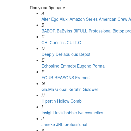
Пошук за брендом:
A
Alter Ego
Aluxi
Amazon Series
American Crew
A
B
BABOR
BaByliss
BIFULL Professional
Biotop pr
C
CHI
Corioliss
CULT.O
D
Deeply
DeFabulous
Depot
E
Echosline
Emmebi
Eugene Perma
F
FOUR REASONS
Framesi
G
Ga.Ma
Global Keratin
Goldwell
H
Hipertin
Hollow Comb
I
Insight
Invisibobble
Iva cosmetics
J
Janeke
JRL professional
K