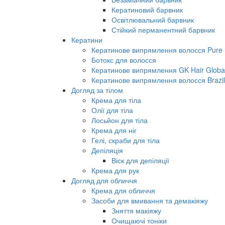
Кератиновий барвник
Освітлювальний барвник
Стійкий перманентний барвник
Кератини
Кератинове випрямлення волосся Pure B
Ботокс для волосся
Кератинове випрямлення GK Hair Global 
Кератинове випрямлення волосся Brazil
Догляд за тілом
Крема для тіла
Олії для тіла
Лосьйон для тіла
Крема для ніг
Гелі, скраби для тіла
Депіляція
Віск для депіляції
Крема для рук
Догляд для обличчя
Крема для обличчя
Засоби для вмивання та демакіяжу
Зняття макіяжу
Очищаючі тоніки