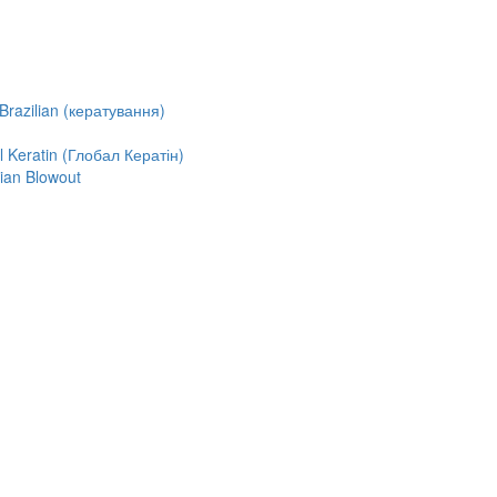
razilian (кератування)
Keratin (Глобал Кератін)
ian Blowout