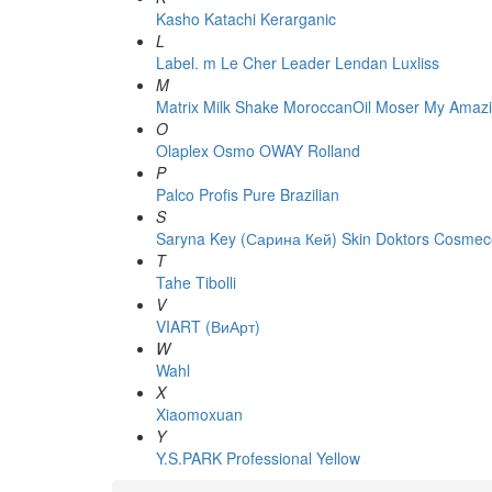
Kasho
Katachi
Kerarganic
L
Label. m
Le Cher
Leader
Lendan
Luxliss
M
Matrix
Milk Shake
MoroccanOil
Moser
My Amazi
O
Olaplex
Osmo
OWAY Rolland
P
Palco
Profis
Pure Brazilian
S
Saryna Key (Сарина Кей)
Skin Doktors Cosmece
T
Tahe
Tibolli
V
VIART (ВиАрт)
W
Wahl
X
Xiaomoxuan
Y
Y.S.PARK Professional
Yellow