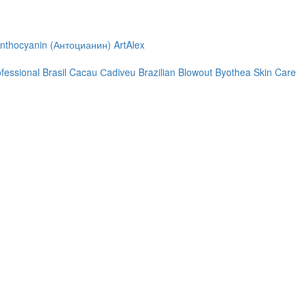
nthocyanin (Антоцианин)
ArtAlex
ofessional
Brasil Cacau Сadiveu
Brazilian Blowout
Byothea Skin Care