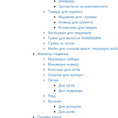
Шейвери
Запчастини та комплектуючі
Товари для грумінгу
Машинки для стрижки
Ножиці для грумінгу
Косметика для тварин
Аксесуари для перукарів
Гумки для волосся Invisibobble
Сумки та чохли
Меблі для салонів краси, перукарні робо
Манікюр-педикюр
Манікюрні набори
Манікюрні ножиці
Кніпсери для нігтів
Лопатки для кутикул
Пилки
Для нігтів
Для педикюру
Різці
Кусачки
Для кутикули
Для нігтів
Онлайн курси