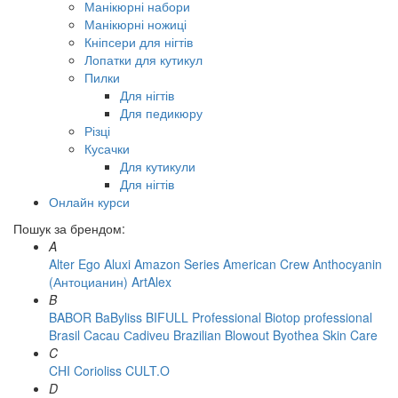
Манікюрні набори
Манікюрні ножиці
Кніпсери для нігтів
Лопатки для кутикул
Пилки
Для нігтів
Для педикюру
Різці
Кусачки
Для кутикули
Для нігтів
Онлайн курси
Пошук за брендом:
A
Alter Ego
Aluxi
Amazon Series
American Crew
Anthocyanin
(Антоцианин)
ArtAlex
B
BABOR
BaByliss
BIFULL Professional
Biotop professional
Brasil Cacau Сadiveu
Brazilian Blowout
Byothea Skin Care
C
CHI
Corioliss
CULT.O
D