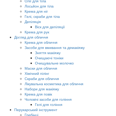
Олії для тіла
Лосьйон для тіла
Крема для ніг
Гелі, скраби для тіла
Депіляція
Віск для депіляції
Крема для рук
Догляд для обличчя
Крема для обличчя
Засоби для вмивання та демакіяжу
Зняття макіяжу
Очищаючі тоніки
Очищувальне молочко
Маски для обличчя
Хімічний пілінг
Скраби для обличчя
Лікувальна косметика для обличчя
Набори для макіяжу
Крема для повік
Чоловічі засоби для гоління
Гелі для гоління
Перукарський інструмент
Гребінці