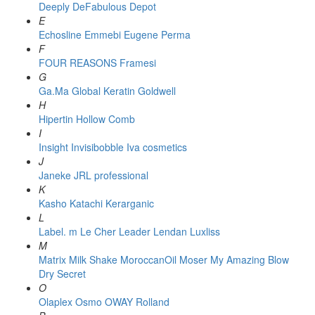
Deeply
DeFabulous
Depot
E
Echosline
Emmebi
Eugene Perma
F
FOUR REASONS
Framesi
G
Ga.Ma
Global Keratin
Goldwell
H
Hipertin
Hollow Comb
I
Insight
Invisibobble
Iva cosmetics
J
Janeke
JRL professional
K
Kasho
Katachi
Kerarganic
L
Label. m
Le Cher
Leader
Lendan
Luxliss
M
Matrix
Milk Shake
MoroccanOil
Moser
My Amazing Blow
Dry Secret
O
Olaplex
Osmo
OWAY Rolland