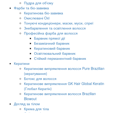
Пудра для об'єму
Фарби та біо-завивка
Кератинова біо-завивка
Окислювачі Oxi
Тонуючі кондиціонери, маски, муси, спреї
Знебарвлення та освітлення волосся
Професійна фарба для волосся
Барвник прямої дії
Безаміачний барвник
Кератиновий барвник
Освітлювальний барвник
Стійкий перманентний барвник
Кератини
Кератинове випрямлення волосся Pure Brazilian
(кератування)
Ботокс для волосся
Кератинове випрямлення GK Hair Global Keratin
(Глобал Кератін)
Кератинове випрямлення волосся Brazilian
Blowout
Догляд за тілом
Крема для тіла