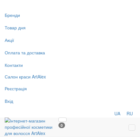
Бренди
Товар дня
Акції
Оплата та доставка
Контакти
Салон
краси
ArtAlex
Реєстрація
Вхід
UA
RU
0
Tog
navi