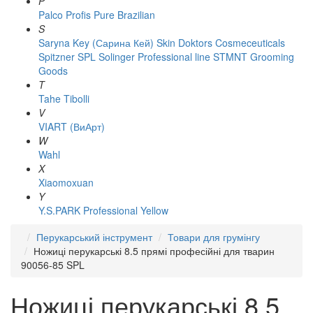
P
Palco
Profis
Pure Brazilian
S
Saryna Key (Сарина Кей)
Skin Doktors Cosmeceuticals
Spitzner
SPL Solinger Professional line
STMNT Grooming
Goods
T
Tahe
Tibolli
V
VIART (ВиАрт)
W
Wahl
X
Xiaomoxuan
Y
Y.S.PARK Professional
Yellow
Перукарський інструмент
Товари для грумінгу
Ножиці перукарські 8.5 прямі професійні для тварин
90056-85 SPL
Ножиці перукарські 8.5