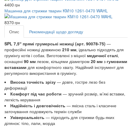
4400
грн
Машинка для стрижки тварин KM10 1261-0470 WAHL
8370
грн
Опис
Рекомендації щодо догляду
SPL 7,5″ прямі грумерські ножиці (арт. 90078-75)
—
професійні ножиці довжиною
210 мм
, ідеально підходять для
грумінгу котів і собак. Виготовлені з міцної
медичної сталі
,
оснащені
90 мм
лезом, кільцями діаметром
20 мм
з
гумовими
вставками
для комфортного хвату. Надійний інструмент для
регулярного використання в грумінгу.
Висока точність зрізу
— довге, гостре лезо без
деформації
Комфорт під час роботи
— зручний розмір, м’які вставки,
легкість керування
Надійність і довговічність
— якісна сталь і класичне
заточування подовжують термін служби
Універсальність
— підходить для стрижки будь-яких
ділянок: тіло, лапи, морда