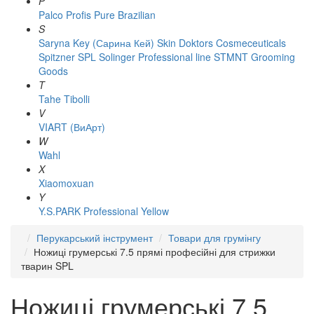
P
Palco
Profis
Pure Brazilian
S
Saryna Key (Сарина Кей)
Skin Doktors Cosmeceuticals
Spitzner
SPL Solinger Professional line
STMNT Grooming
Goods
T
Tahe
Tibolli
V
VIART (ВиАрт)
W
Wahl
X
Xiaomoxuan
Y
Y.S.PARK Professional
Yellow
Перукарський інструмент
Товари для грумінгу
Ножиці грумерські 7.5 прямі професійні для стрижки
тварин SPL
Ножиці грумерські 7.5