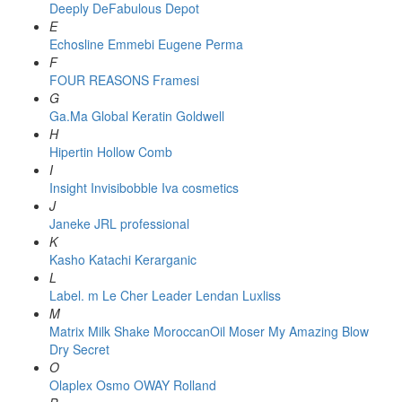
Deeply
DeFabulous
Depot
E
Echosline
Emmebi
Eugene Perma
F
FOUR REASONS
Framesi
G
Ga.Ma
Global Keratin
Goldwell
H
Hipertin
Hollow Comb
I
Insight
Invisibobble
Iva cosmetics
J
Janeke
JRL professional
K
Kasho
Katachi
Kerarganic
L
Label. m
Le Cher
Leader
Lendan
Luxliss
M
Matrix
Milk Shake
MoroccanOil
Moser
My Amazing Blow
Dry Secret
O
Olaplex
Osmo
OWAY Rolland