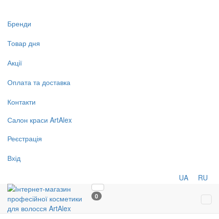
Бренди
Товар дня
Акції
Оплата та доставка
Контакти
Салон
краси
ArtAlex
Реєстрація
Вхід
UA
RU
0
Tog
navi