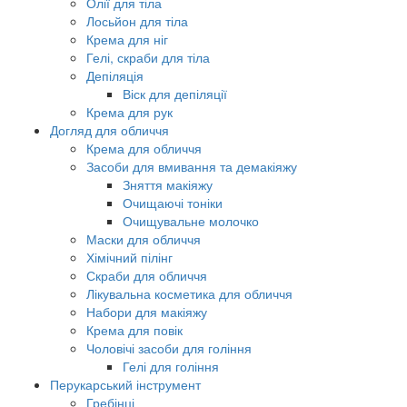
Олії для тіла
Лосьйон для тіла
Крема для ніг
Гелі, скраби для тіла
Депіляція
Віск для депіляції
Крема для рук
Догляд для обличчя
Крема для обличчя
Засоби для вмивання та демакіяжу
Зняття макіяжу
Очищаючі тоніки
Очищувальне молочко
Маски для обличчя
Хімічний пілінг
Скраби для обличчя
Лікувальна косметика для обличчя
Набори для макіяжу
Крема для повік
Чоловічі засоби для гоління
Гелі для гоління
Перукарський інструмент
Гребінці