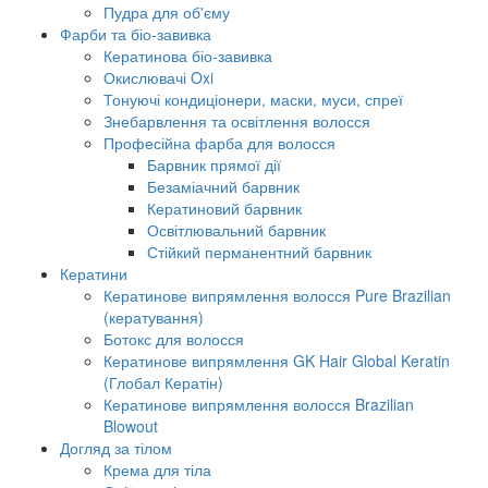
Пудра для об'єму
Фарби та біо-завивка
Кератинова біо-завивка
Окислювачі Oxi
Тонуючі кондиціонери, маски, муси, спреї
Знебарвлення та освітлення волосся
Професійна фарба для волосся
Барвник прямої дії
Безаміачний барвник
Кератиновий барвник
Освітлювальний барвник
Стійкий перманентний барвник
Кератини
Кератинове випрямлення волосся Pure Brazilian
(кератування)
Ботокс для волосся
Кератинове випрямлення GK Hair Global Keratin
(Глобал Кератін)
Кератинове випрямлення волосся Brazilian
Blowout
Догляд за тілом
Крема для тіла