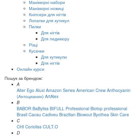
Манікюрні набори
Манікюрні ножиці
Кніпсери для нігтів
Лопатки для кутикул
Пилки
Для нігтів
Для педикюру
Різці
Кусачки
Для кутикули
Для нігтів
Онлайн курси
Пошук за брендом:
A
Alter Ego
Aluxi
Amazon Series
American Crew
Anthocyanin
(Антоцианин)
ArtAlex
B
BABOR
BaByliss
BIFULL Professional
Biotop professional
Brasil Cacau Сadiveu
Brazilian Blowout
Byothea Skin Care
C
CHI
Corioliss
CULT.O
D