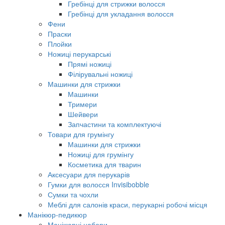
Гребінці для стрижки волосся
Гребінці для укладання волосся
Фени
Праски
Плойки
Ножиці перукарські
Прямі ножиці
Філірувальні ножиці
Машинки для стрижки
Машинки
Тримери
Шейвери
Запчастини та комплектуючі
Товари для грумінгу
Машинки для стрижки
Ножиці для грумінгу
Косметика для тварин
Аксесуари для перукарів
Гумки для волосся Invisibobble
Сумки та чохли
Меблі для салонів краси, перукарні робочі місця
Манікюр-педикюр
Манікюрні набори