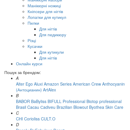
Манікюрні ножиці
Кніпсери для нігтів
Лопатки для кутикул
Пилки
Для нігтів
Для педикюру
Різці
Кусачки
Для кутикули
Для нігтів
Онлайн курси
Пошук за брендом:
A
Alter Ego
Aluxi
Amazon Series
American Crew
Anthocyanin
(Антоцианин)
ArtAlex
B
BABOR
BaByliss
BIFULL Professional
Biotop professional
Brasil Cacau Сadiveu
Brazilian Blowout
Byothea Skin Care
C
CHI
Corioliss
CULT.O
D