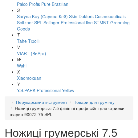
Palco
Profis
Pure Brazilian
S
Saryna Key (Сарина Кей)
Skin Doktors Cosmeceuticals
Spitzner
SPL Solinger Professional line
STMNT Grooming
Goods
T
Tahe
Tibolli
V
VIART (ВиАрт)
W
Wahl
X
Xiaomoxuan
Y
Y.S.PARK Professional
Yellow
Перукарський інструмент
Товари для грумінгу
Ножиці грумерські 7.5 фінішні професійні для стрижки
тварин 90072-75 SPL
Ножиці грумерські 7.5