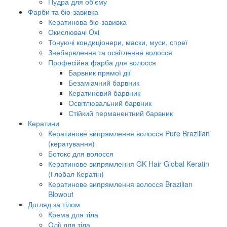
Пудра для об'єму
Фарби та біо-завивка
Кератинова біо-завивка
Окислювачі Oxi
Тонуючі кондиціонери, маски, муси, спреї
Знебарвлення та освітлення волосся
Професійна фарба для волосся
Барвник прямої дії
Безаміачний барвник
Кератиновий барвник
Освітлювальний барвник
Стійкий перманентний барвник
Кератини
Кератинове випрямлення волосся Pure Brazilian
(кератування)
Ботокс для волосся
Кератинове випрямлення GK Hair Global Keratin
(Глобал Кератін)
Кератинове випрямлення волосся Brazilian
Blowout
Догляд за тілом
Крема для тіла
Олії для тіла