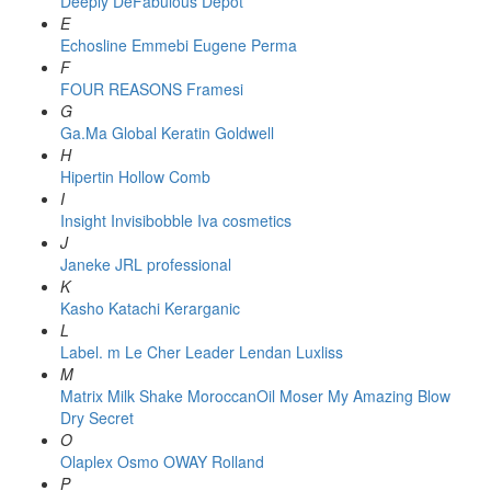
Deeply
DeFabulous
Depot
E
Echosline
Emmebi
Eugene Perma
F
FOUR REASONS
Framesi
G
Ga.Ma
Global Keratin
Goldwell
H
Hipertin
Hollow Comb
I
Insight
Invisibobble
Iva cosmetics
J
Janeke
JRL professional
K
Kasho
Katachi
Kerarganic
L
Label. m
Le Cher
Leader
Lendan
Luxliss
M
Matrix
Milk Shake
MoroccanOil
Moser
My Amazing Blow
Dry Secret
O
Olaplex
Osmo
OWAY Rolland
P