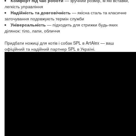
Комфорт під час роботи
— зручний розмір, м’які вставки,
легкість управління
Надійність та довговічність
— якісна сталь та класичне
заточування подовжують термін служби
Універсальність
— підходить для стрижки будь-яких
ділянок: тіло, лапи, обличчя
Придбати ножиці для котів і собак SPL в ArtAlex — ваш
офіційний та надійний партнер SPL в Україні.