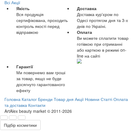
Всі Акції
Якість
Доставка
Вся продукція
Доставка кур'єром по
сертифікована, проходить
Одесі протягом дня та 3-х
контроль якості перед
днів по Україні.
відправкою
Оплата
Ви можете сплатити товар
готівкою при отриманні
або карткою в режимі on-
line на сайті
Гарантії
Ми повернемо вам гроші
за товар, якщо не буде
досягнуто гарантованого
ефекту
Головна
Каталог
Бренди
Товар дня
Акції
Новини
Статті
Оплата
та доставка
Контакти
ArtAlex beauty market © 2011-2026
Підбір косметики