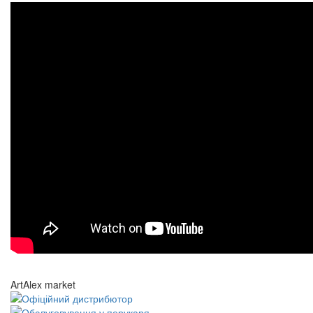
ArtAlex market