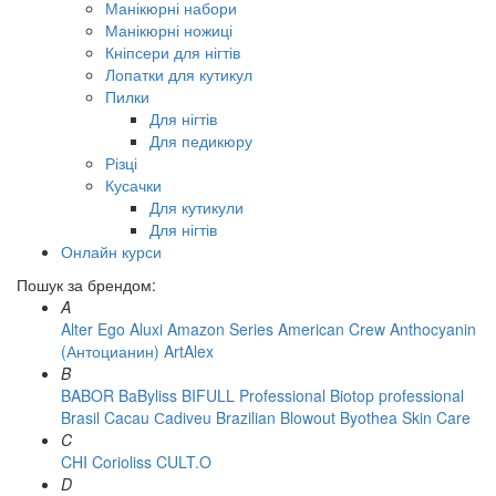
Манікюрні набори
Манікюрні ножиці
Кніпсери для нігтів
Лопатки для кутикул
Пилки
Для нігтів
Для педикюру
Різці
Кусачки
Для кутикули
Для нігтів
Онлайн курси
Пошук за брендом:
A
Alter Ego
Aluxi
Amazon Series
American Crew
Anthocyanin
(Антоцианин)
ArtAlex
B
BABOR
BaByliss
BIFULL Professional
Biotop professional
Brasil Cacau Сadiveu
Brazilian Blowout
Byothea Skin Care
C
CHI
Corioliss
CULT.O
D