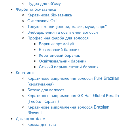
Пудра для об'єму
Фарби та біо-завивка
Кератинова біо-завивка
Окислювачі Oxi
Тонуючі кондиціонери, маски, муси, спреї
Знебарвлення та освітлення волосся
Професійна фарба для волосся
Барвник прямої дії
Безаміачний барвник
Кератиновий барвник
Освітлювальний барвник
Стійкий перманентний барвник
Кератини
Кератинове випрямлення волосся Pure Brazilian
(кератування)
Ботокс для волосся
Кератинове випрямлення GK Hair Global Keratin
(Глобал Кератін)
Кератинове випрямлення волосся Brazilian
Blowout
Догляд за тілом
Крема для тіла