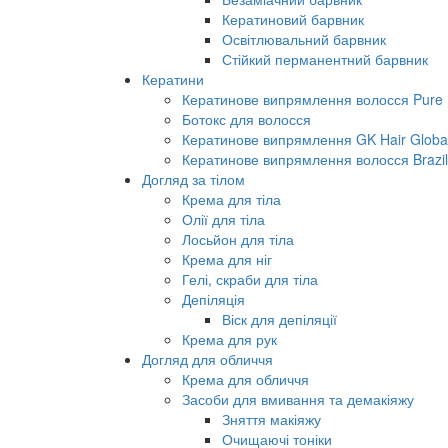
Кератиновий барвник
Освітлювальний барвник
Стійкий перманентний барвник
Кератини
Кератинове випрямлення волосся Pure B
Ботокс для волосся
Кератинове випрямлення GK Hair Global 
Кератинове випрямлення волосся Brazil
Догляд за тілом
Крема для тіла
Олії для тіла
Лосьйон для тіла
Крема для ніг
Гелі, скраби для тіла
Депіляція
Віск для депіляції
Крема для рук
Догляд для обличчя
Крема для обличчя
Засоби для вмивання та демакіяжу
Зняття макіяжу
Очищаючі тоніки