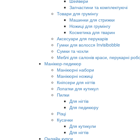
Шейвери
Запчастини та комплектуючі
Товари для грумінгу
Машинки для стрижки
Ножиці для грумінгу
Косметика для тварин
Аксесуари для перукарів
Гумки для волосся Invisibobble
Сумки та чохли
Меблі для салонів краси, перукарні робо
Манікюр-педикюр
Манікюрні набори
Манікюрні ножиці
Кніпсери для нігтів
Лопатки для кутикул
Пилки
Для нігтів
Для педикюру
Різці
Кусачки
Для кутикули
Для нігтів
Онлайн курси