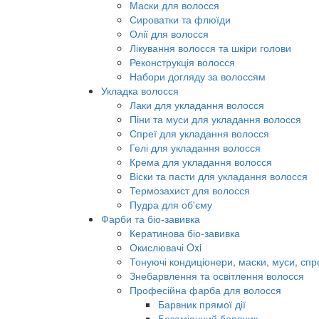
Маски для волосся
Сироватки та флюїди
Олії для волосся
Лікування волосся та шкіри голови
Реконструкція волосся
Набори догляду за волоссям
Укладка волосся
Лаки для укладання волосся
Піни та муси для укладання волосся
Спреї для укладання волосся
Гелі для укладання волосся
Крема для укладання волосся
Віски та пасти для укладання волосся
Термозахист для волосся
Пудра для об'єму
Фарби та біо-завивка
Кератинова біо-завивка
Окислювачі Oxi
Тонуючі кондиціонери, маски, муси, спр
Знебарвлення та освітлення волосся
Професійна фарба для волосся
Барвник прямої дії
Безаміачний барвник