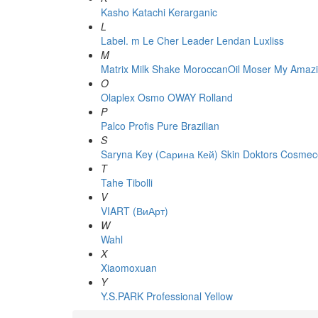
Kasho
Katachi
Kerarganic
L
Label. m
Le Cher
Leader
Lendan
Luxliss
M
Matrix
Milk Shake
MoroccanOil
Moser
My Amazi
O
Olaplex
Osmo
OWAY Rolland
P
Palco
Profis
Pure Brazilian
S
Saryna Key (Сарина Кей)
Skin Doktors Cosmece
T
Tahe
Tibolli
V
VIART (ВиАрт)
W
Wahl
X
Xiaomoxuan
Y
Y.S.PARK Professional
Yellow