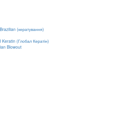
razilian (кератування)
Keratin (Глобал Кератін)
ian Blowout