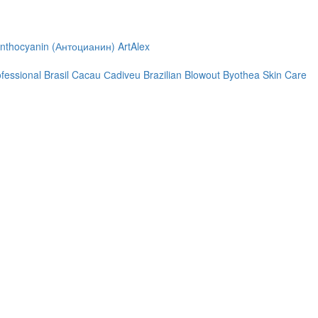
nthocyanin (Антоцианин)
ArtAlex
ofessional
Brasil Cacau Сadiveu
Brazilian Blowout
Byothea Skin Care