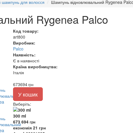
й шампунь для волосся
Шампунь відновлювальний Rygenea Palc
льний Rygenea Palco
Код товару:
art800
Виробник:
Palco
Наявність:
Є в наявності
Країна виробництва:
Італія
673
694
грн
У кошик
Виберіть
:
300 ml
673
694
грн
економія 21 грн