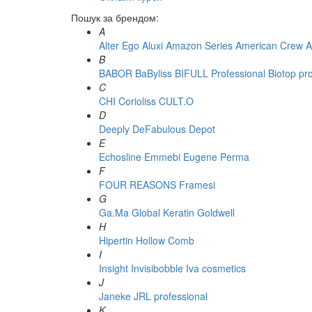
Пошук за брендом:
A
Alter Ego
Aluxi
Amazon Series
American Crew
A
B
BABOR
BaByliss
BIFULL Professional
Biotop pr
C
CHI
Corioliss
CULT.O
D
Deeply
DeFabulous
Depot
E
Echosline
Emmebi
Eugene Perma
F
FOUR REASONS
Framesi
G
Ga.Ma
Global Keratin
Goldwell
H
Hipertin
Hollow Comb
I
Insight
Invisibobble
Iva cosmetics
J
Janeke
JRL professional
K