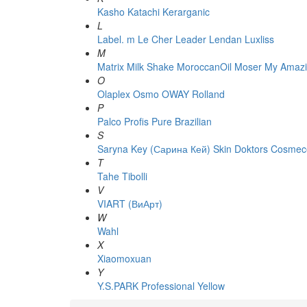
Kasho
Katachi
Kerarganic
L
Label. m
Le Cher
Leader
Lendan
Luxliss
M
Matrix
Milk Shake
MoroccanOil
Moser
My Amazi
O
Olaplex
Osmo
OWAY Rolland
P
Palco
Profis
Pure Brazilian
S
Saryna Key (Сарина Кей)
Skin Doktors Cosmece
T
Tahe
Tibolli
V
VIART (ВиАрт)
W
Wahl
X
Xiaomoxuan
Y
Y.S.PARK Professional
Yellow