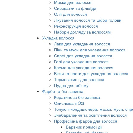
Маски для волосся
Сироватки та флюїди
Олії для волосся
Лікування волосся та шкіри голови
Реконструкція волосся
Набори догляду за волоссям
Укладка волосся
Лаки для укладання волосся
Піни та муси для укладання волосся
Спреї для укладання волосся
Гелі для укладання волосся
Крема для укладання волосся
Віски та пасти для укладання волосся
Термозахист для волосся
Пудра для об'єму
Фарби та біо-завивка
Кератинова біо-завивка
Окислювачі Oxi
Тонуючі кондиціонери, маски, муси, спр
Знебарвлення та освітлення волосся
Професійна фарба для волосся
Барвник прямої дії
Безаміачний барвник