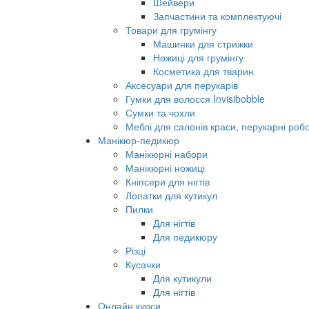
Шейвери
Запчастини та комплектуючі
Товари для грумінгу
Машинки для стрижки
Ножиці для грумінгу
Косметика для тварин
Аксесуари для перукарів
Гумки для волосся Invisibobble
Сумки та чохли
Меблі для салонів краси, перукарні робо
Манікюр-педикюр
Манікюрні набори
Манікюрні ножиці
Кніпсери для нігтів
Лопатки для кутикул
Пилки
Для нігтів
Для педикюру
Різці
Кусачки
Для кутикули
Для нігтів
Онлайн курси