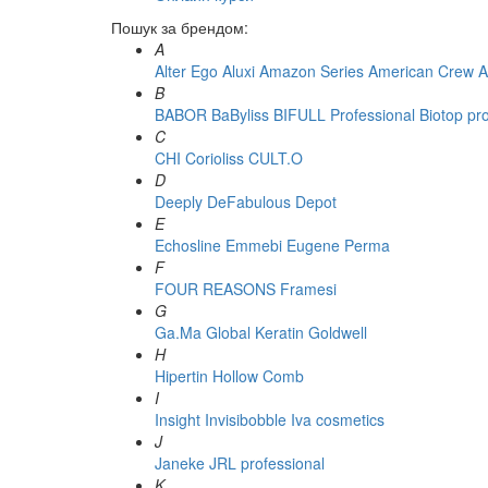
Пошук за брендом:
A
Alter Ego
Aluxi
Amazon Series
American Crew
A
B
BABOR
BaByliss
BIFULL Professional
Biotop pr
C
CHI
Corioliss
CULT.O
D
Deeply
DeFabulous
Depot
E
Echosline
Emmebi
Eugene Perma
F
FOUR REASONS
Framesi
G
Ga.Ma
Global Keratin
Goldwell
H
Hipertin
Hollow Comb
I
Insight
Invisibobble
Iva cosmetics
J
Janeke
JRL professional
K