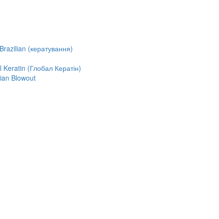
razilian (кератування)
Keratin (Глобал Кератін)
ian Blowout