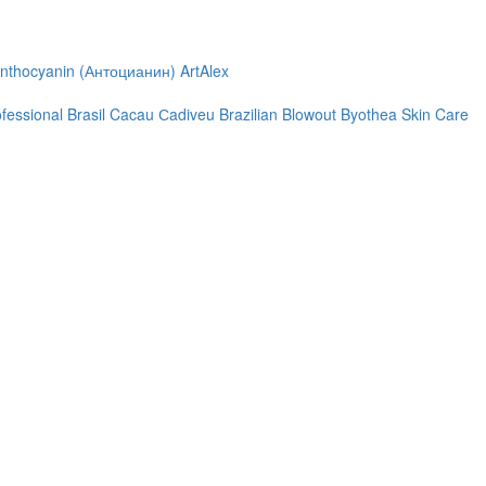
nthocyanin (Антоцианин)
ArtAlex
ofessional
Brasil Cacau Сadiveu
Brazilian Blowout
Byothea Skin Care