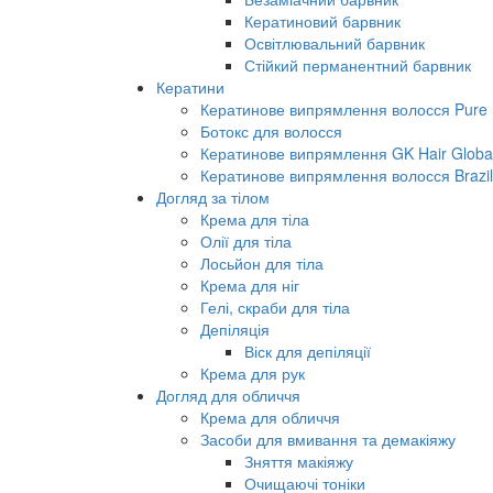
Кератиновий барвник
Освітлювальний барвник
Стійкий перманентний барвник
Кератини
Кератинове випрямлення волосся Pure B
Ботокс для волосся
Кератинове випрямлення GK Hair Global 
Кератинове випрямлення волосся Brazil
Догляд за тілом
Крема для тіла
Олії для тіла
Лосьйон для тіла
Крема для ніг
Гелі, скраби для тіла
Депіляція
Віск для депіляції
Крема для рук
Догляд для обличчя
Крема для обличчя
Засоби для вмивання та демакіяжу
Зняття макіяжу
Очищаючі тоніки