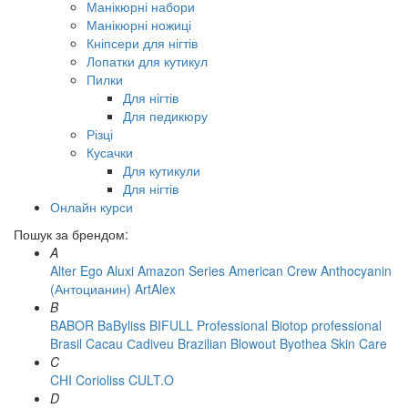
Манікюрні набори
Манікюрні ножиці
Кніпсери для нігтів
Лопатки для кутикул
Пилки
Для нігтів
Для педикюру
Різці
Кусачки
Для кутикули
Для нігтів
Онлайн курси
Пошук за брендом:
A
Alter Ego
Aluxi
Amazon Series
American Crew
Anthocyanin
(Антоцианин)
ArtAlex
B
BABOR
BaByliss
BIFULL Professional
Biotop professional
Brasil Cacau Сadiveu
Brazilian Blowout
Byothea Skin Care
C
CHI
Corioliss
CULT.O
D