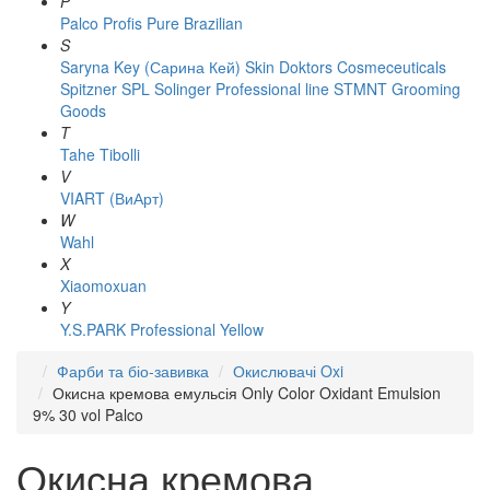
P
Palco
Profis
Pure Brazilian
S
Saryna Key (Сарина Кей)
Skin Doktors Cosmeceuticals
Spitzner
SPL Solinger Professional line
STMNT Grooming
Goods
T
Tahe
Tibolli
V
VIART (ВиАрт)
W
Wahl
X
Xiaomoxuan
Y
Y.S.PARK Professional
Yellow
Фарби та біо-завивка
Окислювачі Oxi
Окисна кремова емульсія Only Color Oxidant Emulsion
9% 30 vol Palco
Окисна кремова