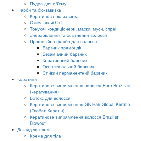
Пудра для об'єму
Фарби та біо-завивка
Кератинова біо-завивка
Окислювачі Oxi
Тонуючі кондиціонери, маски, муси, спреї
Знебарвлення та освітлення волосся
Професійна фарба для волосся
Барвник прямої дії
Безаміачний барвник
Кератиновий барвник
Освітлювальний барвник
Стійкий перманентний барвник
Кератини
Кератинове випрямлення волосся Pure Brazilian
(кератування)
Ботокс для волосся
Кератинове випрямлення GK Hair Global Keratin
(Глобал Кератін)
Кератинове випрямлення волосся Brazilian
Blowout
Догляд за тілом
Крема для тіла