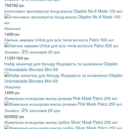
759
782
грн
Інтенсивно зволожуюча бонд-маска Olaplex No.8 Mask 100 мл
Новинка
1499
грн
Хімічна завивка Unica для всіх типів волосся Palco 500 мл
-3%
Знижка
економія 35 грн
1129
1164
грн
Набір мініатюр для блонду Яскравість та оновлення Olaplex
Unbreakable Blondes Mini Kit
Новинка
1499
грн
Живильна кольорова маска рожева Pink Mask Palco 250 мл
-3%
Знижка
економія 29 грн
923
952
грн
Живильна кольорова маска срібло Silver Mask Palco 250 мл