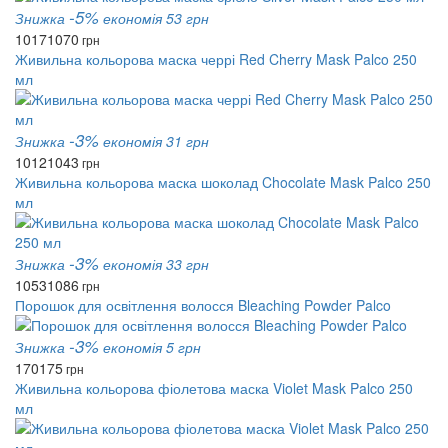
-5%
Знижка
економія 53 грн
1017
1070
грн
Живильна кольорова маска черрі Red Cherry Mask Palco 250
мл
-3%
Знижка
економія 31 грн
1012
1043
грн
Живильна кольорова маска шоколад Chocolate Mask Palco 250
мл
-3%
Знижка
економія 33 грн
1053
1086
грн
Порошок для освітлення волосся Bleaching Powder Palco
-3%
Знижка
економія 5 грн
170
175
грн
Живильна кольорова фіолетова маска Violet Mask Palco 250
мл