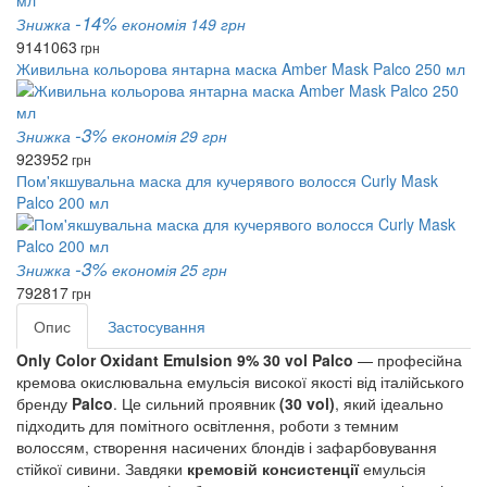
-14%
Знижка
економія 149 грн
914
1063
грн
Живильна кольорова янтарна маска Amber Mask Palco 250 мл
-3%
Знижка
економія 29 грн
923
952
грн
Пом'якшувальна маска для кучерявого волосся Curly Mask
Palco 200 мл
-3%
Знижка
економія 25 грн
792
817
грн
Опис
Застосування
Only Color Oxidant Emulsion 9% 30 vol Palco
 — професійна 
кремова окислювальна емульсія високої якості від італійського 
бренду 
Palco
. Це сильний проявник
 (30 vol)
, який ідеально 
підходить для помітного освітлення, роботи з темним 
волоссям, створення насичених блондів і зафарбовування 
стійкої сивини. Завдяки 
кремовій консистенції 
емульсія 