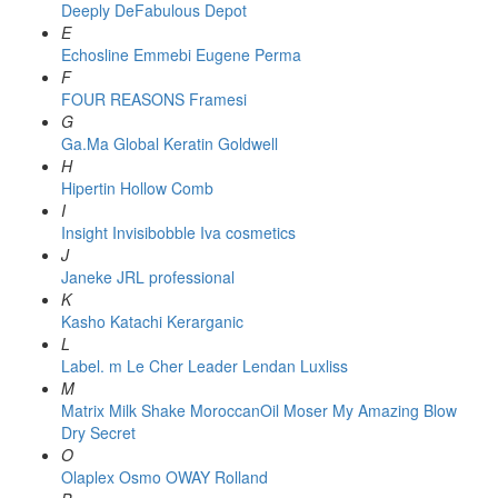
Deeply
DeFabulous
Depot
E
Echosline
Emmebi
Eugene Perma
F
FOUR REASONS
Framesi
G
Ga.Ma
Global Keratin
Goldwell
H
Hipertin
Hollow Comb
I
Insight
Invisibobble
Iva cosmetics
J
Janeke
JRL professional
K
Kasho
Katachi
Kerarganic
L
Label. m
Le Cher
Leader
Lendan
Luxliss
M
Matrix
Milk Shake
MoroccanOil
Moser
My Amazing Blow
Dry Secret
O
Olaplex
Osmo
OWAY Rolland