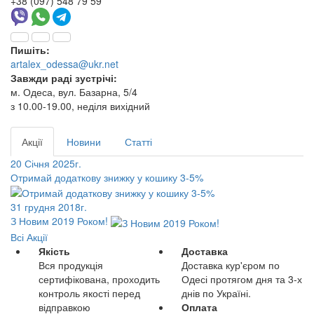
+38 (097) 548 79 59
Пишіть:
artalex_odessa@ukr.net
Завжди раді зустрічі:
м. Одеса, вул. Базарна, 5/4
з 10.00-19.00, неділя вихідний
Акції
Новини
Статті
20 Січня 2025г.
Отримай додаткову знижку у кошику 3-5%
31 грудня 2018г.
З Новим 2019 Роком!
Всі Акції
Якість
Доставка
Вся продукція
Доставка кур'єром по
сертифікована, проходить
Одесі протягом дня та 3-х
контроль якості перед
днів по Україні.
відправкою
Оплата