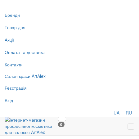
Бренди
Товар дня
Акції
Оплата та доставка
Контакти
Салон
краси
ArtAlex
Реєстрація
Вхід
UA
RU
0
Tog
navi