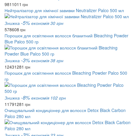
981
1011
грн
Нейтралізатор для хімічної завивки Neutralizer Palco 500 мл
-5%
Знижка
економія 30 грн
578
608
грн
Порошок для освітлення волосся блакитний Bleaching Powder
Blue Palco 500 гр
-3%
Знижка
економія 38 грн
1243
1281
грн
Порошок для освітлення волосся Bleaching Powder Palco 500
гр
-8%
Знижка
економія 102 грн
1179
1281
грн
Очищувальний кондиціонер для волосся Detox Black Carbon
Palco 280 мл
-3%
Знижка
економія 23 грн