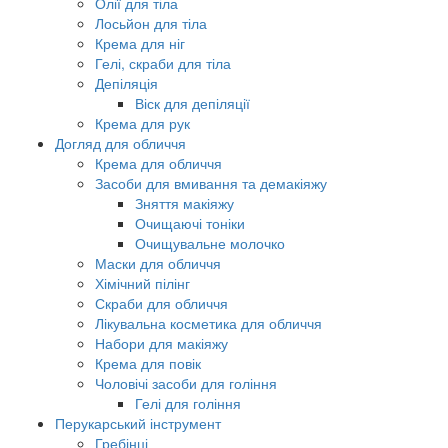
Олії для тіла
Лосьйон для тіла
Крема для ніг
Гелі, скраби для тіла
Депіляція
Віск для депіляції
Крема для рук
Догляд для обличчя
Крема для обличчя
Засоби для вмивання та демакіяжу
Зняття макіяжу
Очищаючі тоніки
Очищувальне молочко
Маски для обличчя
Хімічний пілінг
Скраби для обличчя
Лікувальна косметика для обличчя
Набори для макіяжу
Крема для повік
Чоловічі засоби для гоління
Гелі для гоління
Перукарський інструмент
Гребінці