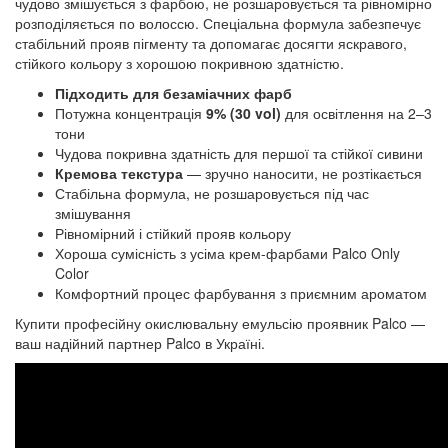
чудово змішується з фарбою, не розшаровується та рівномірно 
розподіляється по волоссю. Спеціальна формула забезпечує 
стабільний прояв пігменту та допомагає досягти яскравого, 
стійкого кольору з хорошою покривною здатністю.
Підходить для безаміачних фарб
Потужна концентрація
9% (30 vol)
для освітлення на 2–3
тони
Чудова покривна здатність для першої та стійкої сивини
Кремова текстура
— зручно наносити, не розтікається
Стабільна формула, не розшаровується під час
змішування
Рівномірний і стійкий прояв кольору
Хороша сумісність з усіма крем-фарбами Palco Only
Color
Комфортний процес фарбування з приємним ароматом
Купити професійну
окислювальну емульсію проявник
Palco —
ваш надійний партнер Palco в Україні.