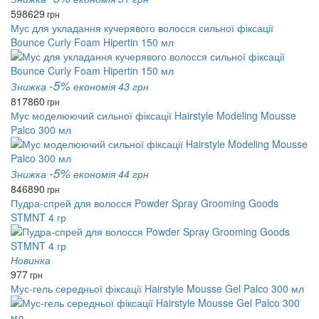
598
629
грн
Мус для укладання кучерявого волосся сильної фіксації
Bounce Curly Foam Hipertin 150 мл
-5%
Знижка
економія 43 грн
817
860
грн
Мус моделюючий сильної фіксації Hairstyle Modeling Mousse
Palco 300 мл
-5%
Знижка
економія 44 грн
846
890
грн
Пудра-спрей для волосся Powder Spray Grooming Goods
STMNT 4 гр
Новинка
977
грн
Мус-гель середньої фіксації Hairstyle Mousse Gel Palco 300 мл