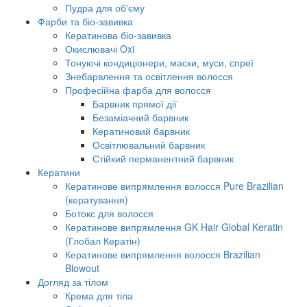
Пудра для об'єму
Фарби та біо-завивка
Кератинова біо-завивка
Окислювачі Oxi
Тонуючі кондиціонери, маски, муси, спреї
Знебарвлення та освітлення волосся
Професійна фарба для волосся
Барвник прямої дії
Безаміачний барвник
Кератиновий барвник
Освітлювальний барвник
Стійкий перманентний барвник
Кератини
Кератинове випрямлення волосся Pure Brazilian
(кератування)
Ботокс для волосся
Кератинове випрямлення GK Hair Global Keratin
(Глобал Кератін)
Кератинове випрямлення волосся Brazilian
Blowout
Догляд за тілом
Крема для тіла