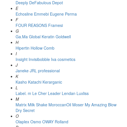
Deeply
DeFabulous
Depot
E
Echosline
Emmebi
Eugene Perma
F
FOUR REASONS
Framesi
G
Ga.Ma
Global Keratin
Goldwell
H
Hipertin
Hollow Comb
I
Insight
Invisibobble
Iva cosmetics
J
Janeke
JRL professional
K
Kasho
Katachi
Kerarganic
L
Label. m
Le Cher
Leader
Lendan
Luxliss
M
Matrix
Milk Shake
MoroccanOil
Moser
My Amazing Blow
Dry Secret
O
Olaplex
Osmo
OWAY Rolland