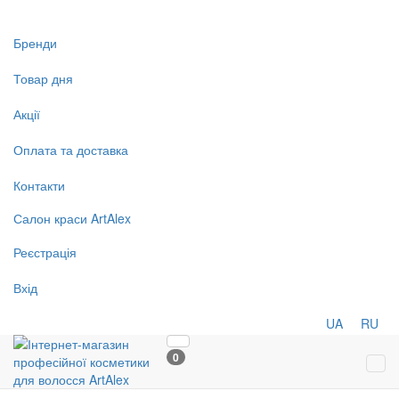
Бренди
Товар дня
Акції
Оплата та доставка
Контакти
Салон
краси
ArtAlex
Реєстрація
Вхід
UA
RU
0
Tog
navi