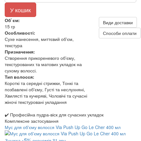
У кошик
Об`єм:
Види доставки
15 гр
Особливості:
Способи оплати
Сухе нанесення, миттєвий об'єм,
текстура
Призначення:
Створення прикореневого об'єму,
текстурованих та матових укладок на
сухому волоссі.
Тип волосся:
Короткі та середні стрижки, Тонкі та
позбавлені об'єму, Густі та неслухняні,
Хвилясті та кучеряві, Чоловічі та сучасні
жіночі текстуровані укладання
✔️ Професійна пудра-віск для сучасних укладок
Комплексне застосування
Мус для об'єму волосся Via Push Up Go Le Cher 400 мл
-5%
Знижка
економія 31 грн