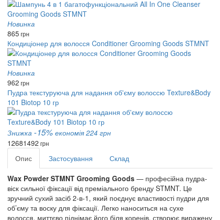
Новинка
865
грн
Кондиціонер для волосся Conditioner Grooming Goods STMNT
Новинка
962
грн
Пудра текстуруюча для надання об'єму волоссю Texture&Body
101 Biotop 10 гр
-15%
Знижка
економія 224 грн
1268
1492
грн
Опис
Застосування
Склад
Wax Powder STMNT Grooming Goods
 — професійна пудра-
віск сильної фіксації від преміального бренду STMNT. Це 
зручний сухий засіб 2-в-1, який поєднує властивості пудри для 
об’єму та воску для фіксації. Легко наноситься на сухе 
волосся, миттєво піднімає його біля коренів, створює виражену 