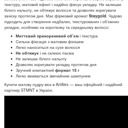
текстуру, матовий ефект і надійно фіксує укладку. Не залишає 
білого нальоту, не обтяжує волосся та дозволяє коригувати 
зачіску протягом дня. Має фірмовий аромат 
Staygold
. Чудово 
підходить для створення недбалих, текстурованих і об’ємних 
укладок, особливо на короткому та середньому волоссі.
Миттєвий прикореневий об’єм
і текстура
Сильна фіксація з матовим фінішем
Легко наноситься на сухе волосся
Не обтяжує
і не склеює пасма
Не залишає білого нальоту
Дозволяє коригувати укладку протягом дня
Зручний компактний
формат 15 г
Легко змивається звичайним шампунем
Купити матову
пудру-віск
в ArtAlex — ваш офіційний і надійний
партнер STMNT в Україні.