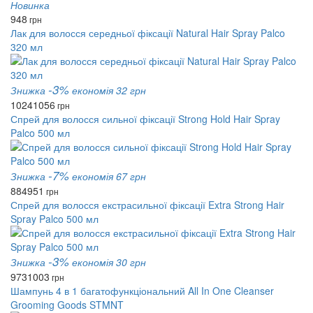
Новинка
948
грн
Лак для волосся середньої фіксації Natural Hair Spray Palco
320 мл
-3%
Знижка
економія 32 грн
1024
1056
грн
Спрей для волосся сильної фіксації Strong Hold Hair Spray
Palco 500 мл
-7%
Знижка
економія 67 грн
884
951
грн
Спрей для волосся екстрасильної фіксації Extra Strong Hair
Spray Palco 500 мл
-3%
Знижка
економія 30 грн
973
1003
грн
Шампунь 4 в 1 багатофункціональний All In One Cleanser
Grooming Goods STMNT