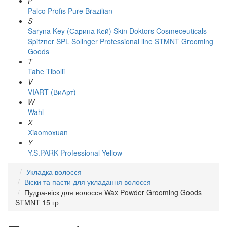
P
Palco
Profis
Pure Brazilian
S
Saryna Key (Сарина Кей)
Skin Doktors Cosmeceuticals
Spitzner
SPL Solinger Professional line
STMNT Grooming
Goods
T
Tahe
Tibolli
V
VIART (ВиАрт)
W
Wahl
X
Xiaomoxuan
Y
Y.S.PARK Professional
Yellow
Укладка волосся
Віски та пасти для укладання волосся
Пудра-віск для волосся Wax Powder Grooming Goods
STMNT 15 гр