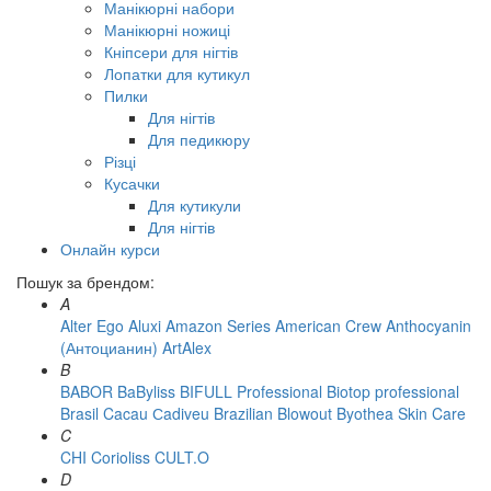
Манікюрні набори
Манікюрні ножиці
Кніпсери для нігтів
Лопатки для кутикул
Пилки
Для нігтів
Для педикюру
Різці
Кусачки
Для кутикули
Для нігтів
Онлайн курси
Пошук за брендом:
A
Alter Ego
Aluxi
Amazon Series
American Crew
Anthocyanin
(Антоцианин)
ArtAlex
B
BABOR
BaByliss
BIFULL Professional
Biotop professional
Brasil Cacau Сadiveu
Brazilian Blowout
Byothea Skin Care
C
CHI
Corioliss
CULT.O
D