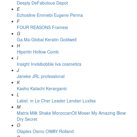
Deeply
DeFabulous
Depot
E
Echosline
Emmebi
Eugene Perma
F
FOUR REASONS
Framesi
G
Ga.Ma
Global Keratin
Goldwell
H
Hipertin
Hollow Comb
I
Insight
Invisibobble
Iva cosmetics
J
Janeke
JRL professional
K
Kasho
Katachi
Kerarganic
L
Label. m
Le Cher
Leader
Lendan
Luxliss
M
Matrix
Milk Shake
MoroccanOil
Moser
My Amazing Blow
Dry Secret
O
Olaplex
Osmo
OWAY Rolland