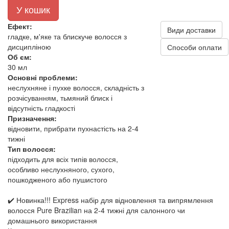
У кошик
Ефект:
Види доставки
гладке, м'яке та блискуче волосся з
дисципліною
Способи оплати
Об єм:
30 мл
Основні проблеми:
неслухняне і пухке волосся, складність з
розчісуванням, тьмяний блиск і
відсутність гладкості
Призначення:
відновити, прибрати пухнастість на 2-4
тижні
Тип волосся:
підходить для всіх типів волосся,
особливо неслухняного, сухого,
пошкодженого або пушистого
✔️ Новинка!!! Express набір для відновлення та випрямлення
волосся Pure Brazilian на 2-4 тижні для салонного чи
домашнього використання