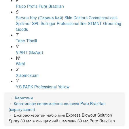
P
Palco
Profis
Pure Brazilian
S
Saryna Key (Сарина Кей)
Skin Doktors Cosmeceuticals
Spitzner
SPL Solinger Professional line
STMNT Grooming
Goods
T
Tahe
Tibolli
V
VIART (ВиАрт)
W
Wahl
X
Xiaomoxuan
Y
Y.S.PARK Professional
Yellow
Кератини
Кератинове випрямлення волосся Pure Brazilian
(кератування)
Експрес-кератин набір міні Express Blowout Solution
Spray 30 мл + очищаючий шампунь 60 мл Pure Brazilian