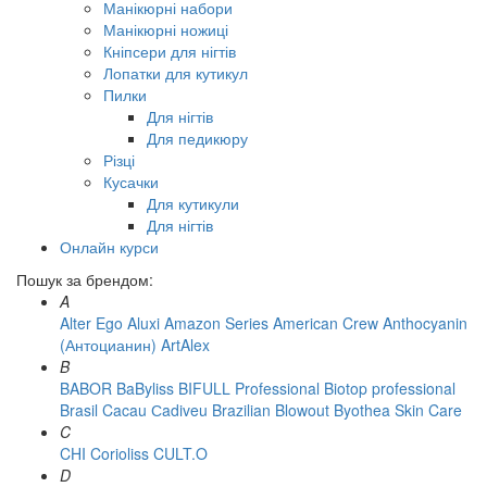
Манікюрні набори
Манікюрні ножиці
Кніпсери для нігтів
Лопатки для кутикул
Пилки
Для нігтів
Для педикюру
Різці
Кусачки
Для кутикули
Для нігтів
Онлайн курси
Пошук за брендом:
A
Alter Ego
Aluxi
Amazon Series
American Crew
Anthocyanin
(Антоцианин)
ArtAlex
B
BABOR
BaByliss
BIFULL Professional
Biotop professional
Brasil Cacau Сadiveu
Brazilian Blowout
Byothea Skin Care
C
CHI
Corioliss
CULT.O
D