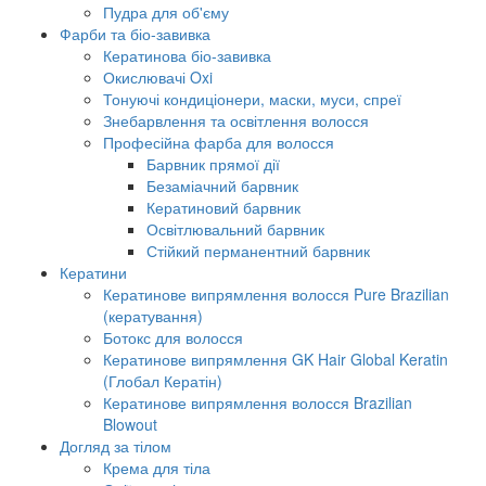
Пудра для об'єму
Фарби та біо-завивка
Кератинова біо-завивка
Окислювачі Oxi
Тонуючі кондиціонери, маски, муси, спреї
Знебарвлення та освітлення волосся
Професійна фарба для волосся
Барвник прямої дії
Безаміачний барвник
Кератиновий барвник
Освітлювальний барвник
Стійкий перманентний барвник
Кератини
Кератинове випрямлення волосся Pure Brazilian
(кератування)
Ботокс для волосся
Кератинове випрямлення GK Hair Global Keratin
(Глобал Кератін)
Кератинове випрямлення волосся Brazilian
Blowout
Догляд за тілом
Крема для тіла