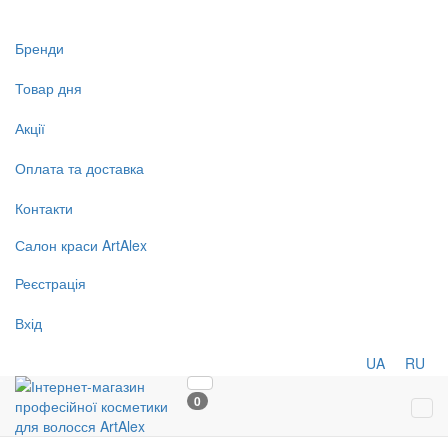
Бренди
Товар дня
Акції
Оплата та доставка
Контакти
Салон
краси
ArtAlex
Реєстрація
Вхід
UA
RU
0
Tog
navi