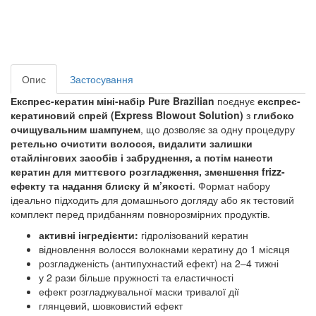
Опис
Застосування
Експрес-кератин міні-набір Pure Brazilian
поєднує
експрес-
кератиновий спрей (Express Blowout Solution)
з
глибоко
очищувальним шампунем
, що дозволяє за одну процедуру
ретельно очистити волосся, видалити залишки
стайлінгових засобів і забруднення, а потім нанести
кератин для миттєвого розгладження, зменшення frizz-
ефекту та надання блиску й м’якості
. Формат набору
ідеально підходить для домашнього догляду або як тестовий
комплект перед придбанням повнорозмірних продуктів.
активні інгредієнти:
гідролізований кератин
відновлення волосся волокнами кератину до 1 місяця
розгладженість (антипухнастий ефект) на 2–4 тижні
у 2 рази більше пружності та еластичності
ефект розгладжувальної маски тривалої дії
глянцевий, шовковистий ефект