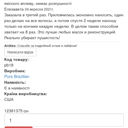
якісного впливу, немає розпушності
Елизавета
04 вересня 2021г.
Заказала в третий раз. Приловчилась экономно наносить, один
раз делаю на все волосы, а потом спустя 2 недели наношу
только на кончики каждую неделю. В целом таким способом
хватает на 8 раз. Это лучше любых масок и реконструкций.
Реально убирает пушистость!
Спасибо за подробный отзыв и лайфхак!
ArtAlex:
Написати відгук
Код товару:
pb18
Виробник:
Pure Brazilian
Наявність:
Є в наявності
Країна виробництва:
США
1238
1375
грн