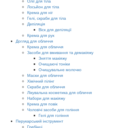
Олії для тіла
Лосьйон для тіла
Крема для ніг
Гелі, скраби для тіла
Депіляція
Віск для депіляції
Крема для рук
Догляд для обличчя
Крема для обличчя
Засоби для вмивання та демакіяжу
Зняття макіяжу
Очищаючі тоніки
Очищувальне молочко
Маски для обличчя
Хімічний пілінг
Скраби для обличчя
Лікувальна косметика для обличчя
Набори для макіяжу
Крема для повік
Чоловічі засоби для гоління
Гелі для гоління
Перукарський інструмент
Гребінці