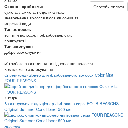
500 мл
Основні проблеми:
Способи оплати
сухість, ламкість, недолік блиску,
зневоднення волосся після дії сонця та
морської води
Тип волосся:
всі типи волосся, пофарбовані, сухі,
пошкоджені
Тип шампуню:
добре зволожуючий
✔️ глибоке зволоження та відновлення волосся
Комплексне застосування
Спрей-кондицiонер для фарбованного волосся Сolor Mist
FOUR REASONS
705
грн
Зволожуючий кондиціонер лімітована серія FOUR REASONS
Original Summer Conditioner 500 мл
Новинка