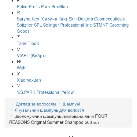
P
Palco
Profis
Pure Brazilian
S
Saryna Key (Сарина Кей)
Skin Doktors Cosmeceuticals
Spitzner
SPL Solinger Professional line
STMNT Grooming
Goods
T
Tahe
Tibolli
V
VIART (ВиАрт)
W
Wahl
X
Xiaomoxuan
Y
Y.S.PARK Professional
Yellow
Догляд за волоссям
Шампуні
Лікувальний шампунь для волосся
Зволожуючий шампунь лімітована лінія FOUR
REASONS Original Summer Shampoo 500 мл