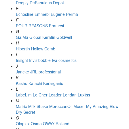
Deeply
DeFabulous
Depot
E
Echosline
Emmebi
Eugene Perma
F
FOUR REASONS
Framesi
G
Ga.Ma
Global Keratin
Goldwell
H
Hipertin
Hollow Comb
I
Insight
Invisibobble
Iva cosmetics
J
Janeke
JRL professional
K
Kasho
Katachi
Kerarganic
L
Label. m
Le Cher
Leader
Lendan
Luxliss
M
Matrix
Milk Shake
MoroccanOil
Moser
My Amazing Blow
Dry Secret
O
Olaplex
Osmo
OWAY Rolland