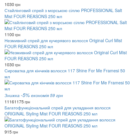
1030
грн
Стайлінговий спрей з морською сіллю PROFESSIONAL Salt
Mist FOUR REASONS 250 мл
1100
грн
Незмивний спрей для кучерявого волосся Original Curl Mist
FOUR REASONS 250 мл
1030
грн
Сироватка для кінчиків волосся 117 Shine For Me Framesi 50
мл
-5%
Знижка
економія 59 грн
1116
1175
грн
Багатофункціональний спрей для укладання волосся
ORIGINAL Styling Mist FOUR REASONS 250 мл
915
грн