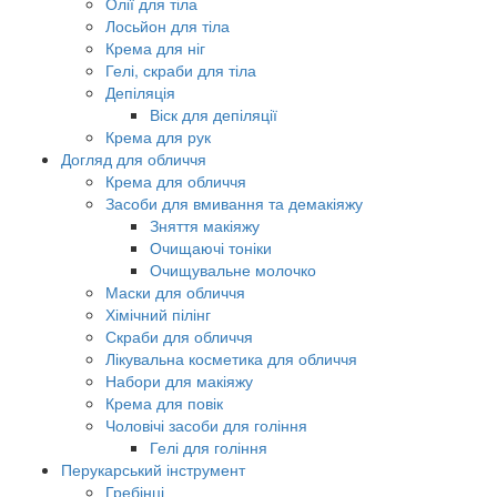
Олії для тіла
Лосьйон для тіла
Крема для ніг
Гелі, скраби для тіла
Депіляція
Віск для депіляції
Крема для рук
Догляд для обличчя
Крема для обличчя
Засоби для вмивання та демакіяжу
Зняття макіяжу
Очищаючі тоніки
Очищувальне молочко
Маски для обличчя
Хімічний пілінг
Скраби для обличчя
Лікувальна косметика для обличчя
Набори для макіяжу
Крема для повік
Чоловічі засоби для гоління
Гелі для гоління
Перукарський інструмент
Гребінці