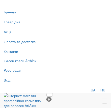
Бренди
Товар дня
Акції
Оплата та доставка
Контакти
Салон
краси
ArtAlex
Реєстрація
Вхід
UA
RU
0
Tog
navi