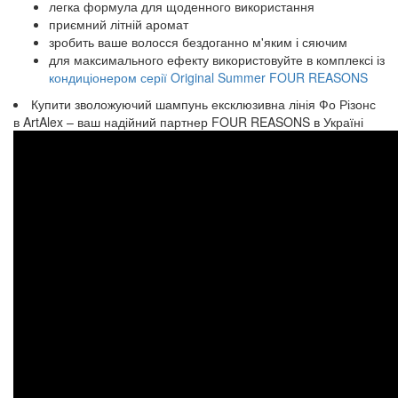
легка формула для щоденного використання
приємний літній аромат
зробить ваше волосся бездоганно м'яким і сяючим
для максимального ефекту використовуйте в комплексі із
кондиціонером серії Original Summer FOUR REASONS
Купити зволожуючий шампунь ексклюзивна лінія Фо Різонс
в ArtAlex – ваш надійний партнер FOUR REASONS в Україні