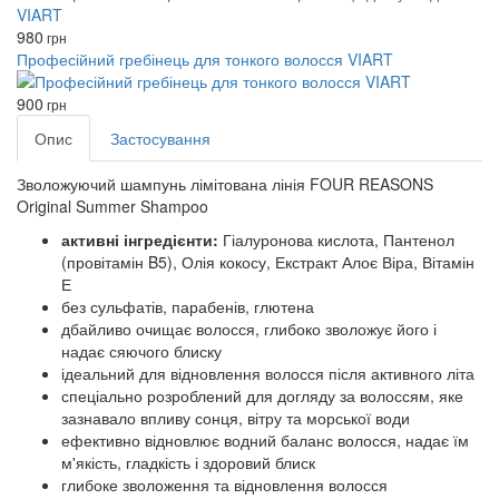
980
грн
Професійний гребінець для тонкого волосся VIART
900
грн
Опис
Застосування
Зволожуючий шампунь лімітована лінія FOUR REASONS
Original Summer Shampoo
активні інгредієнти:
Гіалуронова кислота, Пантенол
(провітамін B5), Олія кокосу, Екстракт Алоє Віра, Вітамін
Е
без сульфатів, парабенів, глютена
дбайливо очищає волосся, глибоко зволожує його і
надає сяючого блиску
ідеальний для відновлення волосся після активного літа
спеціально розроблений для догляду за волоссям, яке
зазнавало впливу сонця, вітру та морської води
ефективно відновлює водний баланс волосся, надає їм
м'якість, гладкість і здоровий блиск
глибоке зволоження та відновлення волосся