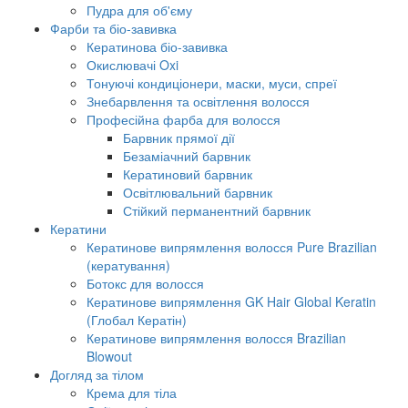
Пудра для об'єму
Фарби та біо-завивка
Кератинова біо-завивка
Окислювачі Oxi
Тонуючі кондиціонери, маски, муси, спреї
Знебарвлення та освітлення волосся
Професійна фарба для волосся
Барвник прямої дії
Безаміачний барвник
Кератиновий барвник
Освітлювальний барвник
Стійкий перманентний барвник
Кератини
Кератинове випрямлення волосся Pure Brazilian
(кератування)
Ботокс для волосся
Кератинове випрямлення GK Hair Global Keratin
(Глобал Кератін)
Кератинове випрямлення волосся Brazilian
Blowout
Догляд за тілом
Крема для тіла