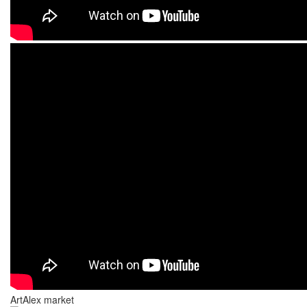
ArtAlex market