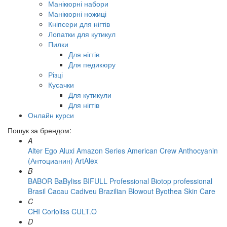
Манікюрні набори
Манікюрні ножиці
Кніпсери для нігтів
Лопатки для кутикул
Пилки
Для нігтів
Для педикюру
Різці
Кусачки
Для кутикули
Для нігтів
Онлайн курси
Пошук за брендом:
A
Alter Ego
Aluxi
Amazon Series
American Crew
Anthocyanin
(Антоцианин)
ArtAlex
B
BABOR
BaByliss
BIFULL Professional
Biotop professional
Brasil Cacau Сadiveu
Brazilian Blowout
Byothea Skin Care
C
CHI
Corioliss
CULT.O
D