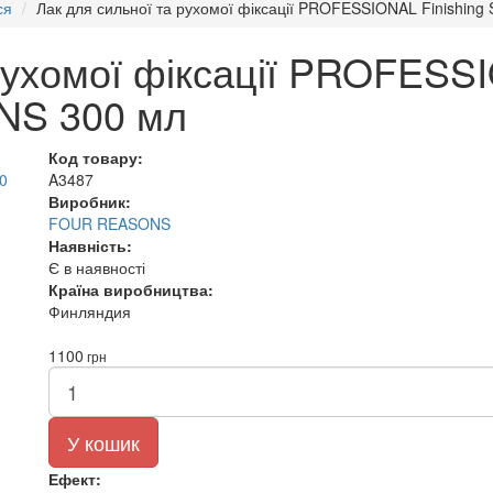
ся
Лак для сильної та рухомої фіксації PROFESSIONAL Finishi
рухомої фіксації PROFESSI
NS 300 мл
Код товару:
A3487
Виробник:
FOUR REASONS
Наявність:
Є в наявності
Країна виробництва:
Финляндия
1100
грн
У кошик
Ефект: