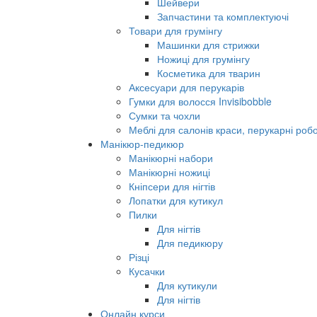
Шейвери
Запчастини та комплектуючі
Товари для грумінгу
Машинки для стрижки
Ножиці для грумінгу
Косметика для тварин
Аксесуари для перукарів
Гумки для волосся Invisibobble
Сумки та чохли
Меблі для салонів краси, перукарні робо
Манікюр-педикюр
Манікюрні набори
Манікюрні ножиці
Кніпсери для нігтів
Лопатки для кутикул
Пилки
Для нігтів
Для педикюру
Різці
Кусачки
Для кутикули
Для нігтів
Онлайн курси