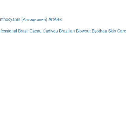
nthocyanin (Антоцианин)
ArtAlex
ofessional
Brasil Cacau Сadiveu
Brazilian Blowout
Byothea Skin Care