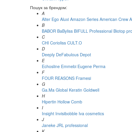
Пошук за брендом:
A
Alter Ego
Aluxi
Amazon Series
American Crew
A
B
BABOR
BaByliss
BIFULL Professional
Biotop pr
C
CHI
Corioliss
CULT.O
D
Deeply
DeFabulous
Depot
E
Echosline
Emmebi
Eugene Perma
F
FOUR REASONS
Framesi
G
Ga.Ma
Global Keratin
Goldwell
H
Hipertin
Hollow Comb
I
Insight
Invisibobble
Iva cosmetics
J
Janeke
JRL professional
K