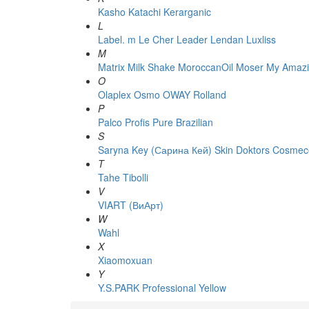
Kasho
Katachi
Kerarganic
L
Label. m
Le Cher
Leader
Lendan
Luxliss
M
Matrix
Milk Shake
MoroccanOil
Moser
My Amazi
O
Olaplex
Osmo
OWAY Rolland
P
Palco
Profis
Pure Brazilian
S
Saryna Key (Сарина Кей)
Skin Doktors Cosmece
T
Tahe
Tibolli
V
VIART (ВиАрт)
W
Wahl
X
Xiaomoxuan
Y
Y.S.PARK Professional
Yellow