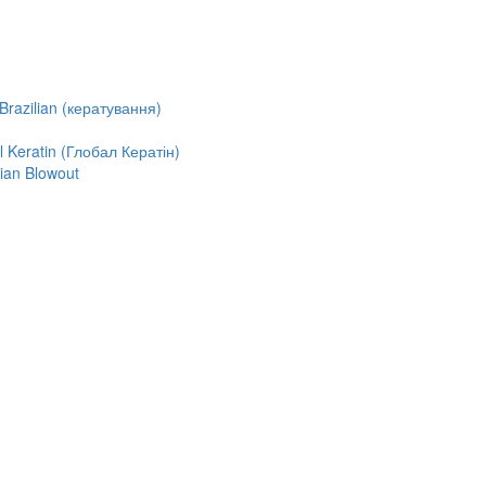
razilian (кератування)
Keratin (Глобал Кератін)
ian Blowout