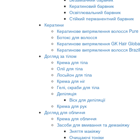
Кератиновий барвник
Освітлювальний барвник
Стійкий перманентний барвник
Кератини
Кератинове випрямлення волосся Pure B
Ботокс для волосся
Кератинове випрямлення GK Hair Global 
Кератинове випрямлення волосся Brazil
Догляд за тілом
Крема для тіла
Олії для тіла
Лосьйон для тіла
Крема для ніг
Гелі, скраби для тіла
Депіляція
Віск для депіляції
Крема для рук
Догляд для обличчя
Крема для обличчя
Засоби для вмивання та демакіяжу
Зняття макіяжу
Очищаючі тоніки