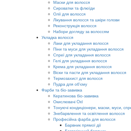
Маски для волосся
Сироватки та флюїди
Олії для волосся
Лікування волосся та шкіри голови
Реконструкція волосся
Набори догляду за волоссям
Укладка волосся
Лаки для укладання волосся
Піни та муси для укладання волосся
Спреї для укладання волосся
Гелі для укладання волосся
Крема для укладання волосся
Віски та пасти для укладання волосся
Термозахист для волосся
Пудра для об'єму
Фарби та біо-завивка
Кератинова біо-завивка
Окислювачі Oxi
Тонуючі кондиціонери, маски, муси, спр
Знебарвлення та освітлення волосся
Професійна фарба для волосся
Барвник прямої дії
Безаміачний барвник