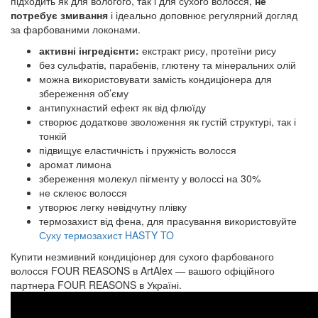
підходить як для вологого, так і для сухого волосся,
не
потребує змивання
і ідеально доповнює регулярний догляд
за фарбованими локонами.
активні інгредієнти:
екстракт рису, протеїни рису
без сульфатів, парабенів, глютену та мінеральних олій
можна використовувати замість кондиціонера для
збереження об’єму
антипухнастий ефект як від флюїду
створює додаткове зволоження як густій структурі, так і
тонкій
підвищує еластичність і пружність волосся
аромат лимона
збереження молекул пігменту у волоссі на 30%
не склеює волосся
утворює легку невідчутну плівку
термозахист від фена, для прасування використовуйте
Суху термозахист HASTY TO
Купити незмивний кондиціонер для сухого фарбованого
волосся FOUR REASONS в ArtAlex — вашого офіційного
партнера FOUR REASONS в Україні.