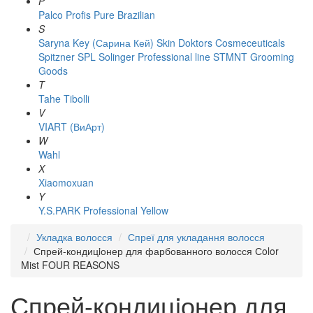
P
Palco
Profis
Pure Brazilian
S
Saryna Key (Сарина Кей)
Skin Doktors Cosmeceuticals
Spitzner
SPL Solinger Professional line
STMNT Grooming
Goods
T
Tahe
Tibolli
V
VIART (ВиАрт)
W
Wahl
X
Xiaomoxuan
Y
Y.S.PARK Professional
Yellow
Укладка волосся
Спреї для укладання волосся
Спрей-кондицiонер для фарбованного волосся Сolor
Mist FOUR REASONS
Спрей-кондицiонер для