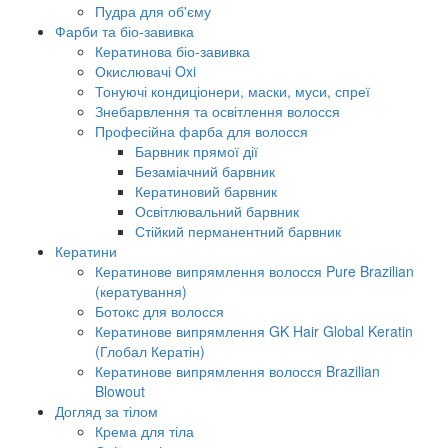
Пудра для об'єму
Фарби та біо-завивка
Кератинова біо-завивка
Окислювачі Oxi
Тонуючі кондиціонери, маски, муси, спреї
Знебарвлення та освітлення волосся
Професійна фарба для волосся
Барвник прямої дії
Безаміачний барвник
Кератиновий барвник
Освітлювальний барвник
Стійкий перманентний барвник
Кератини
Кератинове випрямлення волосся Pure Brazilian
(кератування)
Ботокс для волосся
Кератинове випрямлення GK Hair Global Keratin
(Глобал Кератін)
Кератинове випрямлення волосся Brazilian
Blowout
Догляд за тілом
Крема для тіла