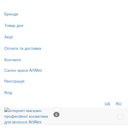
Бренди
Товар дня
Акції
Оплата та доставка
Контакти
Салон
краси
ArtAlex
Реєстрація
Вхід
UA
RU
0
Tog
navi