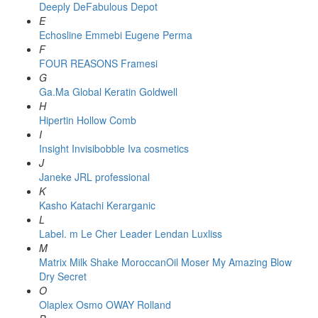
Deeply
DeFabulous
Depot
E
Echosline
Emmebi
Eugene Perma
F
FOUR REASONS
Framesi
G
Ga.Ma
Global Keratin
Goldwell
H
Hipertin
Hollow Comb
I
Insight
Invisibobble
Iva cosmetics
J
Janeke
JRL professional
K
Kasho
Katachi
Kerarganic
L
Label. m
Le Cher
Leader
Lendan
Luxliss
M
Matrix
Milk Shake
MoroccanOil
Moser
My Amazing Blow
Dry Secret
O
Olaplex
Osmo
OWAY Rolland