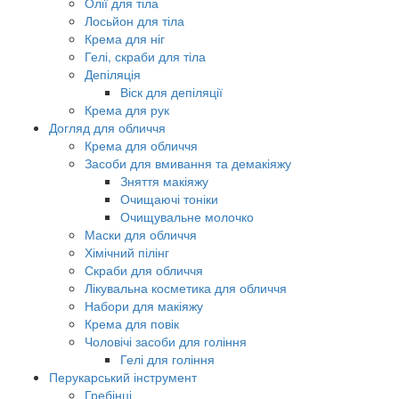
Олії для тіла
Лосьйон для тіла
Крема для ніг
Гелі, скраби для тіла
Депіляція
Віск для депіляції
Крема для рук
Догляд для обличчя
Крема для обличчя
Засоби для вмивання та демакіяжу
Зняття макіяжу
Очищаючі тоніки
Очищувальне молочко
Маски для обличчя
Хімічний пілінг
Скраби для обличчя
Лікувальна косметика для обличчя
Набори для макіяжу
Крема для повік
Чоловічі засоби для гоління
Гелі для гоління
Перукарський інструмент
Гребінці