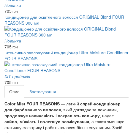
Новинка
705
грн
Кондиціонер для освітленого волосся ORIGINAL Blond FOUR
REASONS 300 мл
Новинка
705
грн
Інтенсивно зволожуючий кондиціонер Ultra Moisture Conditioner
FOUR REASONS
ХІТ продажів
705
грн
Опис
Застосування
Color Mist FOUR REASONS
— легкий
спрей-кондиціонер
для фарбованого волосся
, який доглядає за локонами,
продовжує насиченість і яскравість кольору
, надає
сяйво, м’якість і полегшує розчісування
, а також зменшує
статичну електрику і робить волосся більш слухняним. Засіб