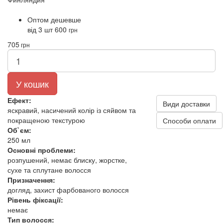
Оптом дешевше
від 3 шт
600
грн
705
грн
У кошик
Ефект:
Види доставки
яскравий, насичений колір із сяйвом та
покращеною текстурою
Способи оплати
Об`єм:
250 мл
Основні проблеми:
розпушений, немає блиску, жорстке,
сухе та сплутане волосся
Призначення:
догляд, захист фарбованого волосся
Рівень фіксації:
немає
Тип волосся: