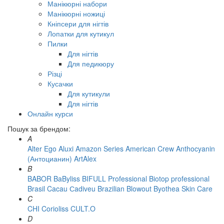
Манікюрні набори
Манікюрні ножиці
Кніпсери для нігтів
Лопатки для кутикул
Пилки
Для нігтів
Для педикюру
Різці
Кусачки
Для кутикули
Для нігтів
Онлайн курси
Пошук за брендом:
A
Alter Ego
Aluxi
Amazon Series
American Crew
Anthocyanin
(Антоцианин)
ArtAlex
B
BABOR
BaByliss
BIFULL Professional
Biotop professional
Brasil Cacau Сadiveu
Brazilian Blowout
Byothea Skin Care
C
CHI
Corioliss
CULT.O
D