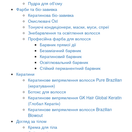
Пудра для об'єму
Фарби та біо-завивка
Кератинова біо-завивка
Окислювачі Oxi
Тонуючі кондиціонери, маски, муси, спреї
Знебарвлення та освітлення волосся
Професійна фарба для волосся
Барвник прямої дії
Безаміачний барвник
Кератиновий барвник
Освітлювальний барвник
Стійкий перманентний барвник
Кератини
Кератинове випрямлення волосся Pure Brazilian
(кератування)
Ботокс для волосся
Кератинове випрямлення GK Hair Global Keratin
(Глобал Кератін)
Кератинове випрямлення волосся Brazilian
Blowout
Догляд за тілом
Крема для тіла