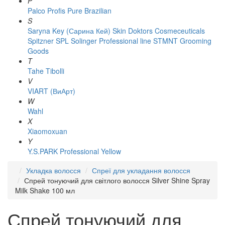
P
Palco
Profis
Pure Brazilian
S
Saryna Key (Сарина Кей)
Skin Doktors Cosmeceuticals
Spitzner
SPL Solinger Professional line
STMNT Grooming
Goods
T
Tahe
Tibolli
V
VIART (ВиАрт)
W
Wahl
X
Xiaomoxuan
Y
Y.S.PARK Professional
Yellow
Укладка волосся
Спреї для укладання волосся
Спрей тонуючий для світлого волосся Silver Shine Spray
Milk Shake 100 мл
Спрей тонуючий для