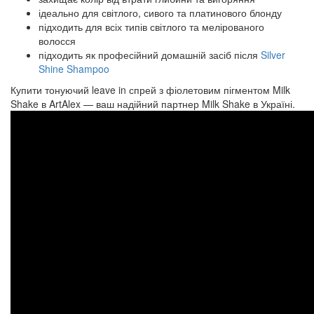
ідеально для світлого, сивого та платинового блонду
підходить для всіх типів світлого та мелірованого
волосся
підходить як професійний домашній засіб після
Silver
Shine Shampoo
Купити тонуючий leave in спрей з фіолетовим пігментом Milk
Shake в ArtAlex — ваш надійний партнер Milk Shake в Україні.