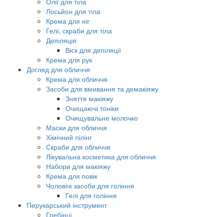
Олії для тіла
Лосьйон для тіла
Крема для ніг
Гелі, скраби для тіла
Депіляція
Віск для депіляції
Крема для рук
Догляд для обличчя
Крема для обличчя
Засоби для вмивання та демакіяжу
Зняття макіяжу
Очищаючі тоніки
Очищувальне молочко
Маски для обличчя
Хімічний пілінг
Скраби для обличчя
Лікувальна косметика для обличчя
Набори для макіяжу
Крема для повік
Чоловічі засоби для гоління
Гелі для гоління
Перукарський інструмент
Гребінці