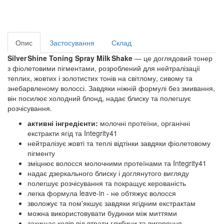
Опис
Застосування
Склад
Silver Shine Toning Spray Milk Shake
— це доглядовий тонер
з фіолетовими пігментами, розроблений для нейтралізації
теплих, жовтих і золотистих тонів на світлому, сивому та
знебарвленому волоссі. Завдяки ніжній формулі без змивання,
він посилює холодний блонд, надає блиску та полегшує
розчісування.
активні інгредієнти:
молочні протеїни, органічні
екстракти ягід та Integrity41
нейтралізує жовті та теплі відтінки завдяки фіолетовому
пігменту
зміцнює волосся молочними протеїнами та Integrity41
надає дзеркального блиску і доглянутого вигляду
полегшує розчісування та покращує керованість
легка формула leave-in - не обтяжує волосся
зволожує та пом'якшує завдяки ягідним екстрактам
можна використовувати будинки між миттями
захищає колір від втрати глибини та вигоряння