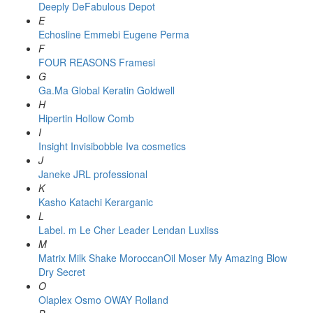
Deeply
DeFabulous
Depot
E
Echosline
Emmebi
Eugene Perma
F
FOUR REASONS
Framesi
G
Ga.Ma
Global Keratin
Goldwell
H
Hipertin
Hollow Comb
I
Insight
Invisibobble
Iva cosmetics
J
Janeke
JRL professional
K
Kasho
Katachi
Kerarganic
L
Label. m
Le Cher
Leader
Lendan
Luxliss
M
Matrix
Milk Shake
MoroccanOil
Moser
My Amazing Blow
Dry Secret
O
Olaplex
Osmo
OWAY Rolland