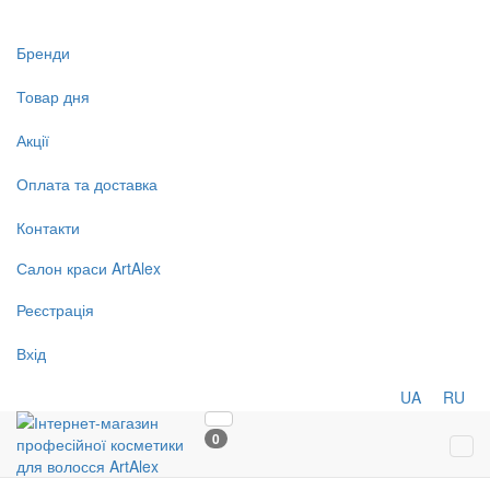
Бренди
Товар дня
Акції
Оплата та доставка
Контакти
Салон
краси
ArtAlex
Реєстрація
Вхід
UA
RU
0
Tog
navi