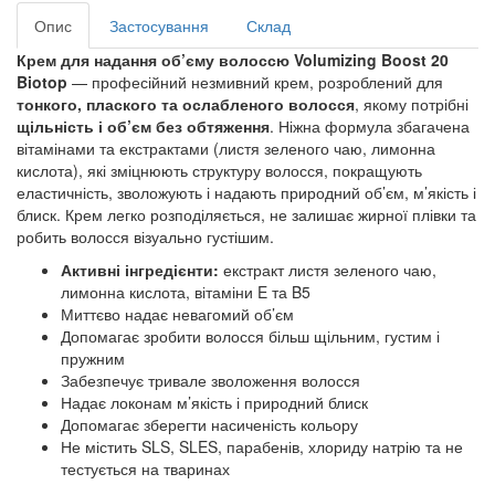
Опис
Застосування
Склад
Крем для надання об’єму волоссю Volumizing Boost 20
Biotop
— професійний незмивний крем, розроблений для
тонкого, плаского та ослабленого волосся
, якому потрібні
щільність і об’єм без обтяження
. Ніжна формула збагачена
вітамінами та екстрактами (листя зеленого чаю, лимонна
кислота), які зміцнюють структуру волосся, покращують
еластичність, зволожують і надають природний об’єм, м’якість і
блиск. Крем легко розподіляється, не залишає жирної плівки та
робить волосся візуально густішим.
Активні інгредієнти:
екстракт листя зеленого чаю,
лимонна кислота, вітаміни E та B5
Миттєво надає невагомий об’єм
Допомагає зробити волосся більш щільним, густим і
пружним
Забезпечує тривале зволоження волосся
Надає локонам м’якість і природний блиск
Допомагає зберегти насиченість кольору
Не містить SLS, SLES, парабенів, хлориду натрію та не
тестується на тваринах