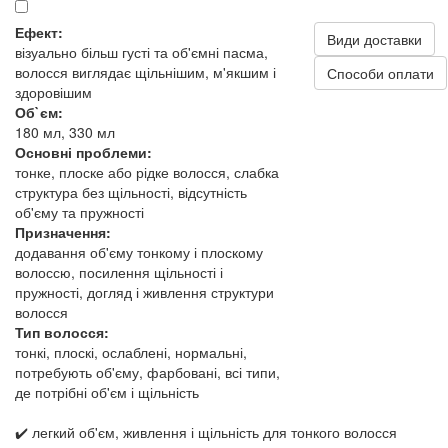
Ефект:
Види доставки
візуально більш густі та об'ємні пасма,
волосся виглядає щільнішим, м'якшим і
Способи оплати
здоровішим
Об`єм:
180 мл, 330 мл
Основні проблеми:
тонке, плоске або рідке волосся, слабка
структура без щільності, відсутність
об'єму та пружності
Призначення:
додавання об'єму тонкому і плоскому
волоссю, посилення щільності і
пружності, догляд і живлення структури
волосся
Тип волосся:
тонкі, плоскі, ослаблені, нормальні,
потребують об'єму, фарбовані, всі типи,
де потрібні об'єм і щільність
✔️ легкий об'єм, живлення і щільність для тонкого волосся