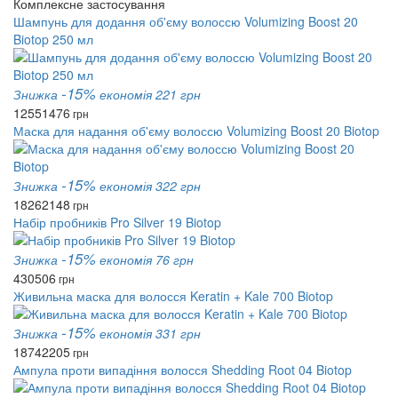
Комплексне застосування
Шампунь для додання об'єму волоссю Volumizing Boost 20
Biotop 250 мл
-15%
Знижка
економія 221 грн
1255
1476
грн
Маска для надання об'єму волоссю Volumizing Boost 20 Biotop
-15%
Знижка
економія 322 грн
1826
2148
грн
Набір пробників Pro Silver 19 Biotop
-15%
Знижка
економія 76 грн
430
506
грн
Живильна маска для волосся Keratin + Kale 700 Biotop
-15%
Знижка
економія 331 грн
1874
2205
грн
Ампула проти випадіння волосся Shedding Root 04 Biotop