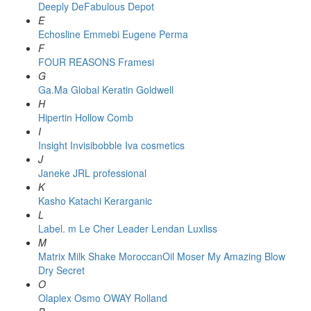
Deeply
DeFabulous
Depot
E
Echosline
Emmebi
Eugene Perma
F
FOUR REASONS
Framesi
G
Ga.Ma
Global Keratin
Goldwell
H
Hipertin
Hollow Comb
I
Insight
Invisibobble
Iva cosmetics
J
Janeke
JRL professional
K
Kasho
Katachi
Kerarganic
L
Label. m
Le Cher
Leader
Lendan
Luxliss
M
Matrix
Milk Shake
MoroccanOil
Moser
My Amazing Blow
Dry Secret
O
Olaplex
Osmo
OWAY Rolland