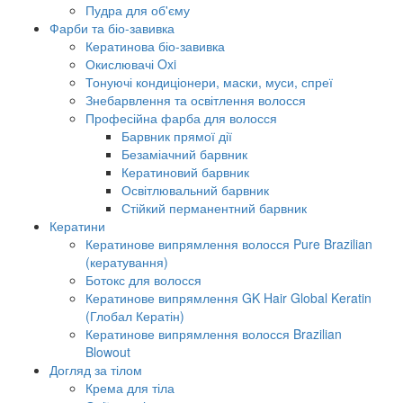
Пудра для об'єму
Фарби та біо-завивка
Кератинова біо-завивка
Окислювачі Oxi
Тонуючі кондиціонери, маски, муси, спреї
Знебарвлення та освітлення волосся
Професійна фарба для волосся
Барвник прямої дії
Безаміачний барвник
Кератиновий барвник
Освітлювальний барвник
Стійкий перманентний барвник
Кератини
Кератинове випрямлення волосся Pure Brazilian
(кератування)
Ботокс для волосся
Кератинове випрямлення GK Hair Global Keratin
(Глобал Кератін)
Кератинове випрямлення волосся Brazilian
Blowout
Догляд за тілом
Крема для тіла