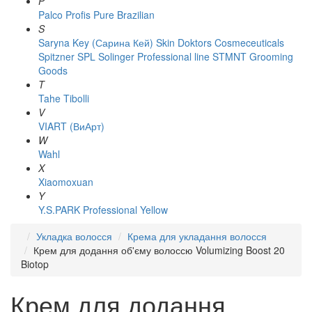
P
Palco
Profis
Pure Brazilian
S
Saryna Key (Сарина Кей)
Skin Doktors Cosmeceuticals
Spitzner
SPL Solinger Professional line
STMNT Grooming
Goods
T
Tahe
Tibolli
V
VIART (ВиАрт)
W
Wahl
X
Xiaomoxuan
Y
Y.S.PARK Professional
Yellow
Укладка волосся
Крема для укладання волосся
Крем для додання об'єму волоссю Volumizing Boost 20
Biotop
Крем для додання