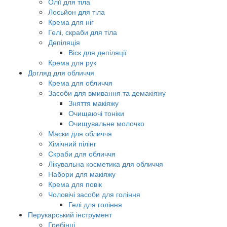
Олії для тіла
Лосьйон для тіла
Крема для ніг
Гелі, скраби для тіла
Депіляція
Віск для депіляції
Крема для рук
Догляд для обличчя
Крема для обличчя
Засоби для вмивання та демакіяжу
Зняття макіяжу
Очищаючі тоніки
Очищувальне молочко
Маски для обличчя
Хімічний пілінг
Скраби для обличчя
Лікувальна косметика для обличчя
Набори для макіяжу
Крема для повік
Чоловічі засоби для гоління
Гелі для гоління
Перукарський інструмент
Гребінці