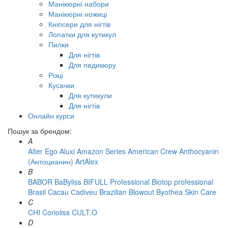
Манікюрні набори
Манікюрні ножиці
Кніпсери для нігтів
Лопатки для кутикул
Пилки
Для нігтів
Для педикюру
Різці
Кусачки
Для кутикули
Для нігтів
Онлайн курси
Пошук за брендом:
A
Alter Ego
Aluxi
Amazon Series
American Crew
Anthocyanin
(Антоцианин)
ArtAlex
B
BABOR
BaByliss
BIFULL Professional
Biotop professional
Brasil Cacau Сadiveu
Brazilian Blowout
Byothea Skin Care
C
CHI
Corioliss
CULT.O
D