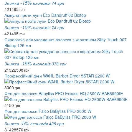
-15%
Знижка
економія 74 грн
421
495
грн
Ампула проти лупи Eco Dandruff 02 Biotop
-15%
Знижка
економія 74 грн
421
495
грн
Сироватка для укладання волосся з кератином Silky Touch 007
Biotop 125 мл
-15%
Знижка
економія 376 грн
2132
2508
грн
Профессійний фен WAHL Barber Dryer 5STAR 2200 W
3000
грн
Фен для волосся Babyliss PRO Excess-HQ 2600W BAB6990IE
4150
грн
Фен для волосся Falco BaByliss PRO 2000 W
-5%
Знижка
економія 428 грн
8142
8570
грн