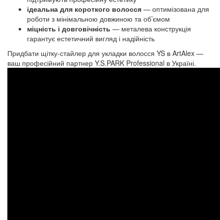
ідеальна для короткого волосся
— оптимізована для
роботи з мінімальною довжиною та об’ємом
міцність і довговічність
— металева конструкція
гарантує естетичний вигляд і надійність
Придбати щітку-стайлер для укладки волосся
YS
в ArtAlex —
ваш професійний партнер
Y.S.PARK Professional
в Україні.