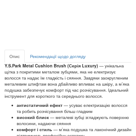
Опис
Рекомендації щодо догляду
Y.S.Park Metal Cushion Brush (Серія Luxury)
— унікальна
щітка з покритими металом зубцями, яка не електризує
волосся та надає їм гладкість і сяяння. Завдяки заокругленим
металевим штифтам вона дбайливо впливає на шкіру, а м’яка
подушка забезпечує комфорт під час розчісування. Ідеальний
інструмент для короткого та середнього волосся.
антистатичний ефект
— усуває електризацію волосся
та робить розчісування більш гладким
високий блиск
— металеві зубці згладжують поверхню
волосини, надаючи сяяння
комфорт і стиль
— м’яка подушка та лаконічний дизайн
підтримують професійну естетику