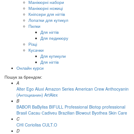
Манікюрні набори
Манікюрні ножиці
Кніпсери для нігтів
Лопатки для кутикул
Пилки
Для нігтів
Для педикюру
Різці
Кусачки
Для кутикули
Для нігтів
Онлайн курси
Пошук за брендом:
A
Alter Ego
Aluxi
Amazon Series
American Crew
Anthocyanin
(Антоцианин)
ArtAlex
B
BABOR
BaByliss
BIFULL Professional
Biotop professional
Brasil Cacau Сadiveu
Brazilian Blowout
Byothea Skin Care
C
CHI
Corioliss
CULT.O
D