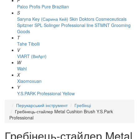
P
Palco
Profis
Pure Brazilian
S
Saryna Key (Сарина Кей)
Skin Doktors Cosmeceuticals
Spitzner
SPL Solinger Professional line
STMNT Grooming
Goods
T
Tahe
Tibolli
V
VIART (ВиАрт)
W
Wahl
X
Xiaomoxuan
Y
Y.S.PARK Professional
Yellow
Перукарський інструмент
Гребінці
Гребінець-стайлер Metal Cushion Brush Y.S.Park
Professional
Гребінець-стайлер Metal