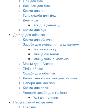
Олії для тіла
Лосьйон для тіла
Крема для ніг
Гелі, скраби для тіла
Депіляція
Віск для депіляції
Крема для рук
Догляд для обличчя
Крема для обличчя
Засоби для вмивання та демакіяжу
Зняття макіяжу
Очищаючі тоніки
Очищувальне молочко
Маски для обличчя
Хімічний пілінг
Скраби для обличчя
Лікувальна косметика для обличчя
Набори для макіяжу
Крема для повік
Чоловічі засоби для гоління
Гелі для гоління
Перукарський інструмент
Гребінці