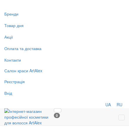
Бренди
Товар дня
Акції
Оплата та доставка
Контакти
Салон
краси
ArtAlex
Реєстрація
Вхід
UA
RU
0
Tog
navi