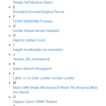
Deeply
DeFabulous
Depot
E
Echosline
Emmebi
Eugene Perma
F
FOUR REASONS
Framesi
G
Ga.Ma
Global Keratin
Goldwell
H
Hipertin
Hollow Comb
I
Insight
Invisibobble
Iva cosmetics
J
Janeke
JRL professional
K
Kasho
Katachi
Kerarganic
L
Label. m
Le Cher
Leader
Lendan
Luxliss
M
Matrix
Milk Shake
MoroccanOil
Moser
My Amazing Blow
Dry Secret
O
Olaplex
Osmo
OWAY Rolland