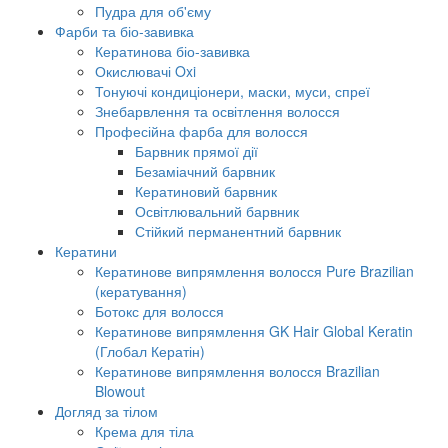
Пудра для об'єму
Фарби та біо-завивка
Кератинова біо-завивка
Окислювачі Oxi
Тонуючі кондиціонери, маски, муси, спреї
Знебарвлення та освітлення волосся
Професійна фарба для волосся
Барвник прямої дії
Безаміачний барвник
Кератиновий барвник
Освітлювальний барвник
Стійкий перманентний барвник
Кератини
Кератинове випрямлення волосся Pure Brazilian
(кератування)
Ботокс для волосся
Кератинове випрямлення GK Hair Global Keratin
(Глобал Кератін)
Кератинове випрямлення волосся Brazilian
Blowout
Догляд за тілом
Крема для тіла