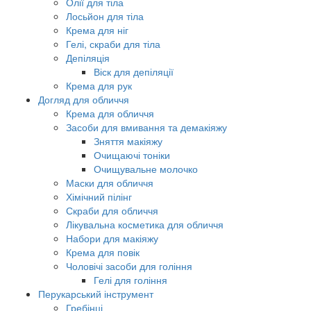
Олії для тіла
Лосьйон для тіла
Крема для ніг
Гелі, скраби для тіла
Депіляція
Віск для депіляції
Крема для рук
Догляд для обличчя
Крема для обличчя
Засоби для вмивання та демакіяжу
Зняття макіяжу
Очищаючі тоніки
Очищувальне молочко
Маски для обличчя
Хімічний пілінг
Скраби для обличчя
Лікувальна косметика для обличчя
Набори для макіяжу
Крема для повік
Чоловічі засоби для гоління
Гелі для гоління
Перукарський інструмент
Гребінці