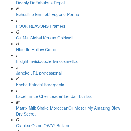
Deeply
DeFabulous
Depot
E
Echosline
Emmebi
Eugene Perma
F
FOUR REASONS
Framesi
G
Ga.Ma
Global Keratin
Goldwell
H
Hipertin
Hollow Comb
I
Insight
Invisibobble
Iva cosmetics
J
Janeke
JRL professional
K
Kasho
Katachi
Kerarganic
L
Label. m
Le Cher
Leader
Lendan
Luxliss
M
Matrix
Milk Shake
MoroccanOil
Moser
My Amazing Blow
Dry Secret
O
Olaplex
Osmo
OWAY Rolland