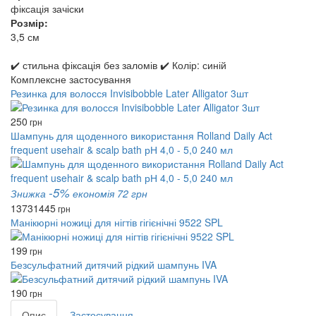
фіксація зачіски
Розмір:
3,5 см
✔️ стильна фіксація без заломів ✔️ Колір: синій
Комплексне застосування
Резинка для волосся Invisibobble Later Alligator 3шт
250
грн
Шампунь для щоденного використання Rolland Daily Act
frequent usehair & scalp bath рН 4,0 - 5,0 240 мл
-5%
Знижка
економія 72 грн
1373
1445
грн
Манікюрні ножиці для нігтів гігієнічні 9522 SPL
199
грн
Безсульфатний дитячий рідкий шампунь IVA
190
грн
Опис
Застосування