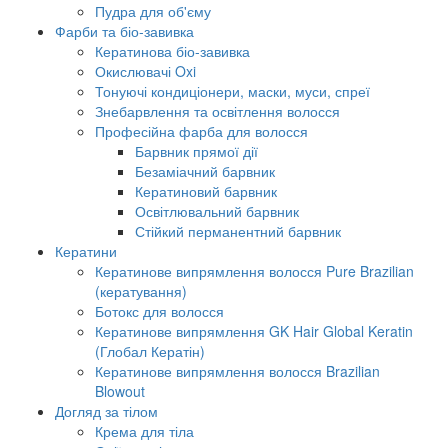
Пудра для об'єму
Фарби та біо-завивка
Кератинова біо-завивка
Окислювачі Oxi
Тонуючі кондиціонери, маски, муси, спреї
Знебарвлення та освітлення волосся
Професійна фарба для волосся
Барвник прямої дії
Безаміачний барвник
Кератиновий барвник
Освітлювальний барвник
Стійкий перманентний барвник
Кератини
Кератинове випрямлення волосся Pure Brazilian
(кератування)
Ботокс для волосся
Кератинове випрямлення GK Hair Global Keratin
(Глобал Кератін)
Кератинове випрямлення волосся Brazilian
Blowout
Догляд за тілом
Крема для тіла