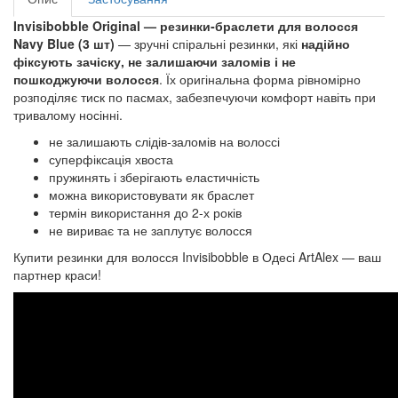
Invisibobble Original
— резинки‑браслети для волосся
Navy Blue (3 шт)
— зручні спіральні резинки, які
надійно
фіксують зачіску, не залишаючи заломів і не
пошкоджуючи волосся
. Їх оригінальна форма рівномірно
розподіляє тиск по пасмах, забезпечуючи комфорт навіть при
тривалому носінні.
не залишають слідів-заломів на волоссі
суперфіксація хвоста
пружинять і зберігають еластичність
можна використовувати як браслет
термін використання до 2-х років
не вириває та не заплутує волосся
Купити резинки для волосся Invisibobble в Одесі ArtAlex — ваш
партнер краси!