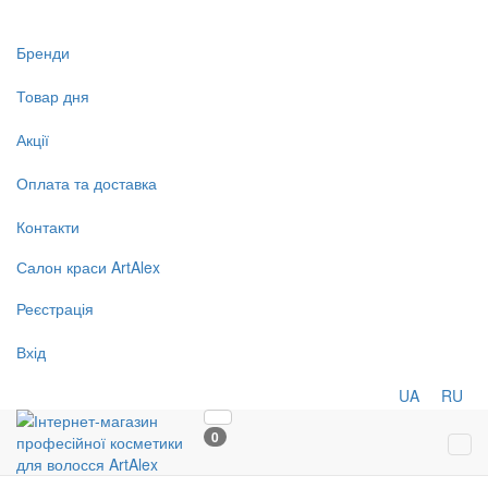
Бренди
Товар дня
Акції
Оплата та доставка
Контакти
Салон
краси
ArtAlex
Реєстрація
Вхід
UA
RU
0
Tog
navi