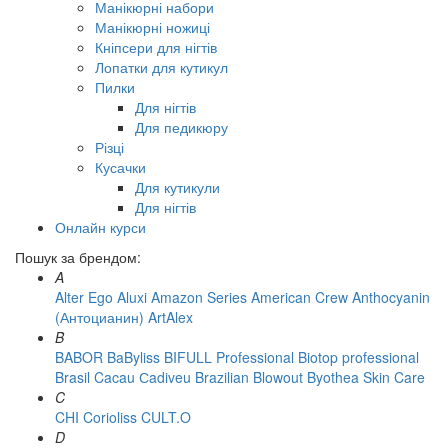
Манікюрні набори
Манікюрні ножиці
Кніпсери для нігтів
Лопатки для кутикул
Пилки
Для нігтів
Для педикюру
Різці
Кусачки
Для кутикули
Для нігтів
Онлайн курси
Пошук за брендом:
A
Alter Ego
Aluxi
Amazon Series
American Crew
Anthocyanin
(Антоцианин)
ArtAlex
B
BABOR
BaByliss
BIFULL Professional
Biotop professional
Brasil Cacau Сadiveu
Brazilian Blowout
Byothea Skin Care
C
CHI
Corioliss
CULT.O
D