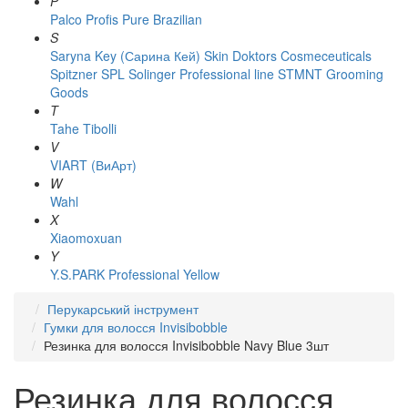
P
Palco
Profis
Pure Brazilian
S
Saryna Key (Сарина Кей)
Skin Doktors Cosmeceuticals
Spitzner
SPL Solinger Professional line
STMNT Grooming
Goods
T
Tahe
Tibolli
V
VIART (ВиАрт)
W
Wahl
X
Xiaomoxuan
Y
Y.S.PARK Professional
Yellow
Перукарський інструмент
Гумки для волосся Invisibobble
Резинка для волосся Invisibobble Navy Blue 3шт
Резинка для волосся