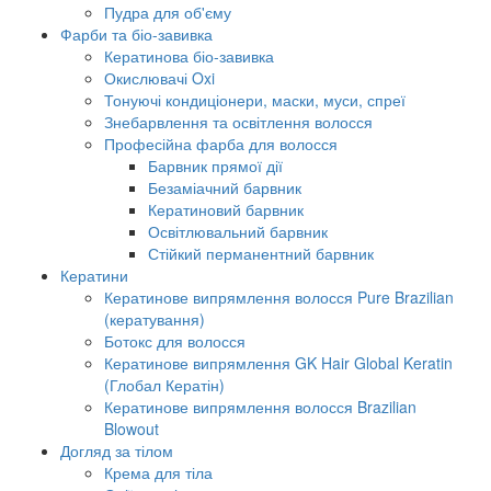
Пудра для об'єму
Фарби та біо-завивка
Кератинова біо-завивка
Окислювачі Oxi
Тонуючі кондиціонери, маски, муси, спреї
Знебарвлення та освітлення волосся
Професійна фарба для волосся
Барвник прямої дії
Безаміачний барвник
Кератиновий барвник
Освітлювальний барвник
Стійкий перманентний барвник
Кератини
Кератинове випрямлення волосся Pure Brazilian
(кератування)
Ботокс для волосся
Кератинове випрямлення GK Hair Global Keratin
(Глобал Кератін)
Кератинове випрямлення волосся Brazilian
Blowout
Догляд за тілом
Крема для тіла