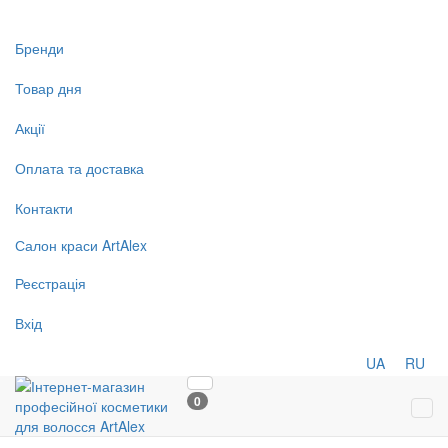
Бренди
Товар дня
Акції
Оплата та доставка
Контакти
Салон
краси
ArtAlex
Реєстрація
Вхід
UA
RU
0
Tog
navi