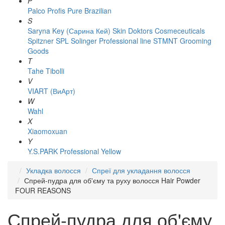
P
Palco
Profis
Pure Brazilian
S
Saryna Key (Сарина Кей)
Skin Doktors Cosmeceuticals
Spitzner
SPL Solinger Professional line
STMNT Grooming
Goods
T
Tahe
Tibolli
V
VIART (ВиАрт)
W
Wahl
X
Xiaomoxuan
Y
Y.S.PARK Professional
Yellow
Укладка волосся
Спреї для укладання волосся
Спрей-пудра для об'єму та руху волосся Hair Powder
FOUR REASONS
Спрей-пудра для об'єму