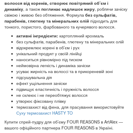
волосся від коренів, створює повітряний об’єм і
динаміку
, а також
поглинає надлишок жиру
, роблячи зачіску
свіжою і живою без обтяження. Формула
без сульфатів,
парабенів, глютену та мінеральних олій
підходить для
тонкого, пористого, фарбованого та кучерявого волосся.
активні інгредієнти:
картопляний крохмаль
без сульфатів, парабенів, глютену та мінеральних олій
відокремлює корені в об’єм і рух
унікальний продукт у своїй лінійці
наноситься рівномірно під тиском
неймовірна легкість і динаміка зачіски
усуває жирність на волоссі та в прикореневій зоні
підсушувальна дія
ефект ущільнення зачіски
підвищує еластичність і пружність волосся
не склеює і не переобтяжує волосся
утворює фіксовану плівку
термозахист від фена, для прасування використовуйте
Суху термозахист HASTY TO
Купити спрей-пудру для об’єму FOUR REASONS в ArtAlex —
вашого офіційного партнера FOUR REASONS в Україні.