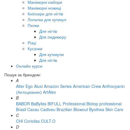
Манікюрні набори
Манікюрні ножиці
Кніпсери для нігтів
Лопатки для кутикул
Пилки
Для нігтів
Для педикюру
Різці
Кусачки
Для кутикули
Для нігтів
Онлайн курси
Пошук за брендом:
A
Alter Ego
Aluxi
Amazon Series
American Crew
Anthocyanin
(Антоцианин)
ArtAlex
B
BABOR
BaByliss
BIFULL Professional
Biotop professional
Brasil Cacau Сadiveu
Brazilian Blowout
Byothea Skin Care
C
CHI
Corioliss
CULT.O
D