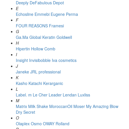
Deeply
DeFabulous
Depot
E
Echosline
Emmebi
Eugene Perma
F
FOUR REASONS
Framesi
G
Ga.Ma
Global Keratin
Goldwell
H
Hipertin
Hollow Comb
I
Insight
Invisibobble
Iva cosmetics
J
Janeke
JRL professional
K
Kasho
Katachi
Kerarganic
L
Label. m
Le Cher
Leader
Lendan
Luxliss
M
Matrix
Milk Shake
MoroccanOil
Moser
My Amazing Blow
Dry Secret
O
Olaplex
Osmo
OWAY Rolland