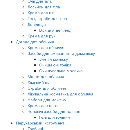
Олії для тіла
Лосьйон для тіла
Крема для ніг
Гелі, скраби для тіла
Депіляція
Віск для депіляції
Крема для рук
Догляд для обличчя
Крема для обличчя
Засоби для вмивання та демакіяжу
Зняття макіяжу
Очищаючі тоніки
Очищувальне молочко
Маски для обличчя
Хімічний пілінг
Скраби для обличчя
Лікувальна косметика для обличчя
Набори для макіяжу
Крема для повік
Чоловічі засоби для гоління
Гелі для гоління
Перукарський інструмент
Гребінці