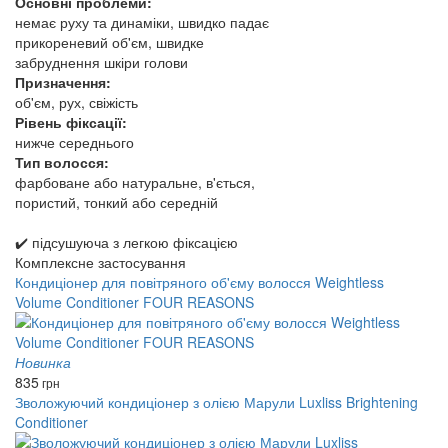
Основні проблеми:
немає руху та динаміки, швидко падає
прикореневий об'єм, швидке
забруднення шкіри голови
Призначення:
об'єм, рух, свіжість
Рівень фіксації:
нижче середнього
Тип волосся:
фарбоване або натуральне, в'ється,
пористий, тонкий або середній
✔️ підсушуюча з легкою фіксацією
Комплексне застосування
Кондиціонер для повітряного об'єму волосся Weightless
Volume Conditioner FOUR REASONS
Новинка
835
грн
Зволожуючий кондиціонер з олією Марули Luxliss Brightening
Conditioner