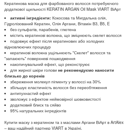
Кератинова маска для фарбованого волосся потребуючого
додаткової щильності KERATIN ARGAN Oil Mask VIART ВіАрт
активні інгредієнти:
Кокосова та Мигдальна олія,
Гідролізований Кератин, Олія Аргани, Вітамін В3, B5, E
без сульфатів, парабенів, глютена
містить кератинові волокна, що зміцнюють скелет волосся
подовжує ефект після кератинових або холодних
відновлюючих процедур
кератинові волокна ущільнюють "Скелет" волосся та
"запаюють" поверхневі пошкодження
накопичувальний ефект, що реконструює
для жирної шкіри голови
не рекомендуємо наносити
близько до коренів
збереження молекул пігменту у волоссі на 30%
збільшує еластичність волосся без переобтяження
антипухнастий ефект
зволожує з ефектом неймовірної шовковистості
додатковий блиск та сяйво
95% натуральних інгредієнтів
Купити маску з кератином та з маслами Аргани ВіАрт в ArtAlex
– ваш надійний партнер VIART в Україні.