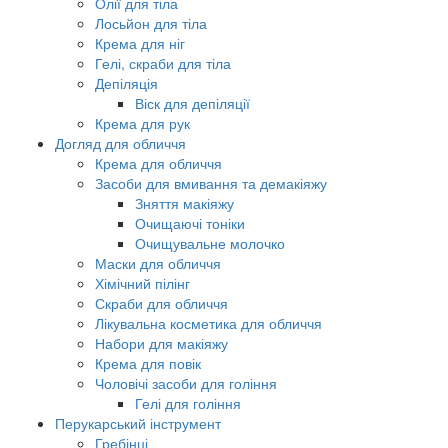
Олії для тіла
Лосьйон для тіла
Крема для ніг
Гелі, скраби для тіла
Депіляція
Віск для депіляції
Крема для рук
Догляд для обличчя
Крема для обличчя
Засоби для вмивання та демакіяжу
Зняття макіяжу
Очищаючі тоніки
Очищувальне молочко
Маски для обличчя
Хімічний пілінг
Скраби для обличчя
Лікувальна косметика для обличчя
Набори для макіяжу
Крема для повік
Чоловічі засоби для гоління
Гелі для гоління
Перукарський інструмент
Гребінці