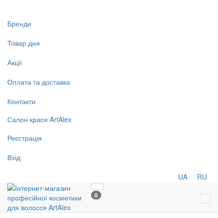
Бренди
Товар дня
Акції
Оплата та доставка
Контакти
Салон
краси
ArtAlex
Реєстрація
Вхід
UA
RU
0
Tog
navi