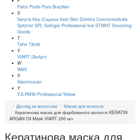
P
Palco
Profis
Pure Brazilian
S
Saryna Key (Сарина Кей)
Skin Doktors Cosmeceuticals
Spitzner
SPL Solinger Professional line
STMNT Grooming
Goods
T
Tahe
Tibolli
V
VIART (ВиАрт)
W
Wahl
X
Xiaomoxuan
Y
Y.S.PARK Professional
Yellow
Догляд за волоссям
Маски для волосся
Кератинова маска для фарбованого волосся KERATIN
ARGAN Oil Mask VIART 200 мл
Кератинова маска для