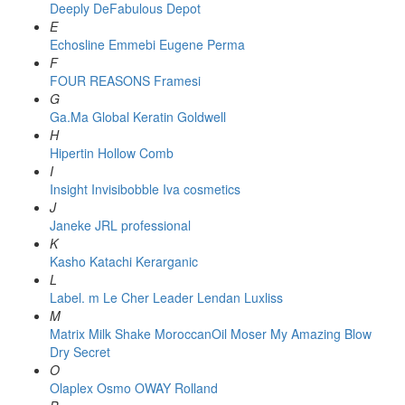
Deeply
DeFabulous
Depot
E
Echosline
Emmebi
Eugene Perma
F
FOUR REASONS
Framesi
G
Ga.Ma
Global Keratin
Goldwell
H
Hipertin
Hollow Comb
I
Insight
Invisibobble
Iva cosmetics
J
Janeke
JRL professional
K
Kasho
Katachi
Kerarganic
L
Label. m
Le Cher
Leader
Lendan
Luxliss
M
Matrix
Milk Shake
MoroccanOil
Moser
My Amazing Blow
Dry Secret
O
Olaplex
Osmo
OWAY Rolland