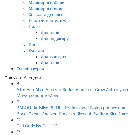
Манікюрні набори
Манікюрні ножиці
Кніпсери для нігтів
Лопатки для кутикул
Пилки
Для нігтів
Для педикюру
Різці
Кусачки
Для кутикули
Для нігтів
Онлайн курси
Пошук за брендом:
A
Alter Ego
Aluxi
Amazon Series
American Crew
Anthocyanin
(Антоцианин)
ArtAlex
B
BABOR
BaByliss
BIFULL Professional
Biotop professional
Brasil Cacau Сadiveu
Brazilian Blowout
Byothea Skin Care
C
CHI
Corioliss
CULT.O
D