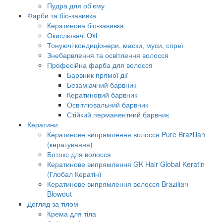
Пудра для об'єму
Фарби та біо-завивка
Кератинова біо-завивка
Окислювачі Oxi
Тонуючі кондиціонери, маски, муси, спреї
Знебарвлення та освітлення волосся
Професійна фарба для волосся
Барвник прямої дії
Безаміачний барвник
Кератиновий барвник
Освітлювальний барвник
Стійкий перманентний барвник
Кератини
Кератинове випрямлення волосся Pure Brazilian
(кератування)
Ботокс для волосся
Кератинове випрямлення GK Hair Global Keratin
(Глобал Кератін)
Кератинове випрямлення волосся Brazilian
Blowout
Догляд за тілом
Крема для тіла