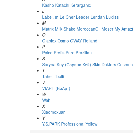
Kasho
Katachi
Kerarganic
L
Label. m
Le Cher
Leader
Lendan
Luxliss
M
Matrix
Milk Shake
MoroccanOil
Moser
My Amazi
O
Olaplex
Osmo
OWAY Rolland
P
Palco
Profis
Pure Brazilian
S
Saryna Key (Сарина Кей)
Skin Doktors Cosmece
T
Tahe
Tibolli
V
VIART (ВиАрт)
W
Wahl
X
Xiaomoxuan
Y
Y.S.PARK Professional
Yellow