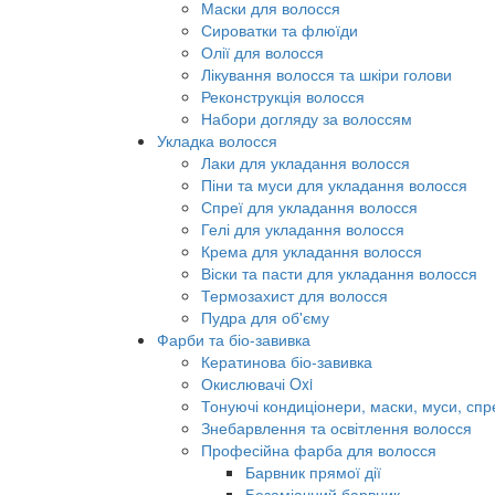
Маски для волосся
Сироватки та флюїди
Олії для волосся
Лікування волосся та шкіри голови
Реконструкція волосся
Набори догляду за волоссям
Укладка волосся
Лаки для укладання волосся
Піни та муси для укладання волосся
Спреї для укладання волосся
Гелі для укладання волосся
Крема для укладання волосся
Віски та пасти для укладання волосся
Термозахист для волосся
Пудра для об'єму
Фарби та біо-завивка
Кератинова біо-завивка
Окислювачі Oxi
Тонуючі кондиціонери, маски, муси, спр
Знебарвлення та освітлення волосся
Професійна фарба для волосся
Барвник прямої дії
Безаміачний барвник