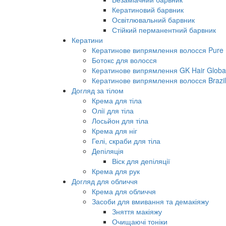
Кератиновий барвник
Освітлювальний барвник
Стійкий перманентний барвник
Кератини
Кератинове випрямлення волосся Pure B
Ботокс для волосся
Кератинове випрямлення GK Hair Global 
Кератинове випрямлення волосся Brazil
Догляд за тілом
Крема для тіла
Олії для тіла
Лосьйон для тіла
Крема для ніг
Гелі, скраби для тіла
Депіляція
Віск для депіляції
Крема для рук
Догляд для обличчя
Крема для обличчя
Засоби для вмивання та демакіяжу
Зняття макіяжу
Очищаючі тоніки