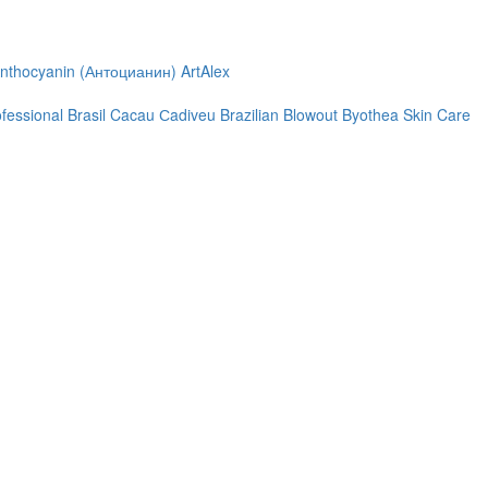
nthocyanin (Антоцианин)
ArtAlex
ofessional
Brasil Cacau Сadiveu
Brazilian Blowout
Byothea Skin Care