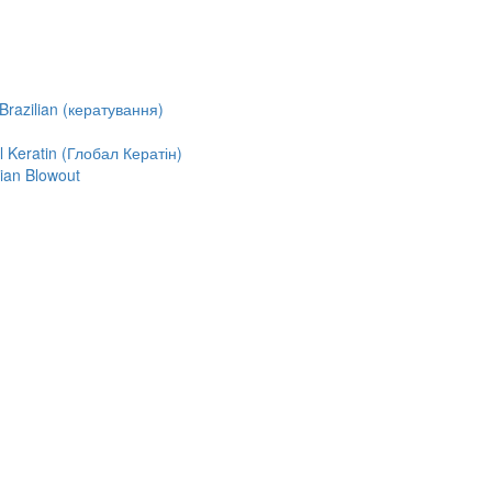
razilian (кератування)
Keratin (Глобал Кератін)
ian Blowout