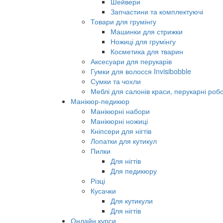
Шейвери
Запчастини та комплектуючі
Товари для грумінгу
Машинки для стрижки
Ножиці для грумінгу
Косметика для тварин
Аксесуари для перукарів
Гумки для волосся Invisibobble
Сумки та чохли
Меблі для салонів краси, перукарні робо
Манікюр-педикюр
Манікюрні набори
Манікюрні ножиці
Кніпсери для нігтів
Лопатки для кутикул
Пилки
Для нігтів
Для педикюру
Різці
Кусачки
Для кутикули
Для нігтів
Онлайн курси