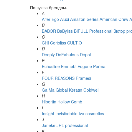
Пошук за брендом:
A
Alter Ego
Aluxi
Amazon Series
American Crew
A
B
BABOR
BaByliss
BIFULL Professional
Biotop pr
C
CHI
Corioliss
CULT.O
D
Deeply
DeFabulous
Depot
E
Echosline
Emmebi
Eugene Perma
F
FOUR REASONS
Framesi
G
Ga.Ma
Global Keratin
Goldwell
H
Hipertin
Hollow Comb
I
Insight
Invisibobble
Iva cosmetics
J
Janeke
JRL professional
K