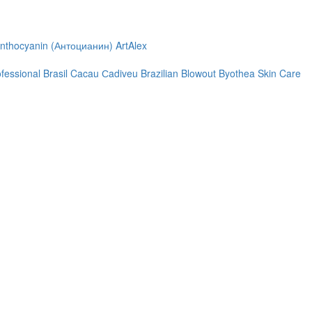
nthocyanin (Антоцианин)
ArtAlex
ofessional
Brasil Cacau Сadiveu
Brazilian Blowout
Byothea Skin Care