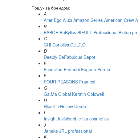
Пошук за брендом:
A
Alter Ego
Aluxi
Amazon Series
American Crew
A
B
BABOR
BaByliss
BIFULL Professional
Biotop pr
C
CHI
Corioliss
CULT.O
D
Deeply
DeFabulous
Depot
E
Echosline
Emmebi
Eugene Perma
F
FOUR REASONS
Framesi
G
Ga.Ma
Global Keratin
Goldwell
H
Hipertin
Hollow Comb
I
Insight
Invisibobble
Iva cosmetics
J
Janeke
JRL professional
K