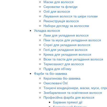
Маски для волосся
Сироватки та флюїди
Олії для волосся
Лікування волосся та шкіри голови
Реконструкція волосся
Набори догляду за волоссям
Укладка волосся
Лаки для укладання волосся
Піни та муси для укладання волосся
Спреї для укладання волосся
Гелі для укладання волосся
Крема для укладання волосся
Віски та пасти для укладання волосся
Термозахист для волосся
Пудра для об'єму
Фарби та біо-завивка
Кератинова біо-завивка
Окислювачі Oxi
Тонуючі кондиціонери, маски, муси, спр
Знебарвлення та освітлення волосся
Професійна фарба для волосся
Барвник прямої дії
Безаміачний барвник