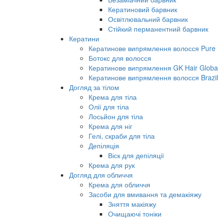
Кератиновий барвник
Освітлювальний барвник
Стійкий перманентний барвник
Кератини
Кератинове випрямлення волосся Pure B
Ботокс для волосся
Кератинове випрямлення GK Hair Global 
Кератинове випрямлення волосся Brazil
Догляд за тілом
Крема для тіла
Олії для тіла
Лосьйон для тіла
Крема для ніг
Гелі, скраби для тіла
Депіляція
Віск для депіляції
Крема для рук
Догляд для обличчя
Крема для обличчя
Засоби для вмивання та демакіяжу
Зняття макіяжу
Очищаючі тоніки