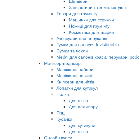
Шейвери
Запчастини та комплектуючі
Товари для грумінгу
Машинки для стрижки
Ножиці для грумінгу
Косметика для тварин
Аксесуари для перукарів
Гумки для волосся Invisibobble
Сумки та чохли
Меблі для салонів краси, перукарні робо
Манікюр-педикюр
Манікюрні набори
Манікюрні ножиці
Кніпсери для нігтів
Лопатки для кутикул
Пилки
Для нігтів
Для педикюру
Різці
Кусачки
Для кутикули
Для нігтів
Онлайн курси