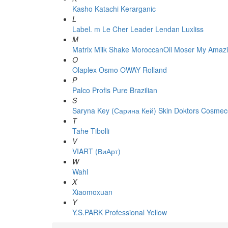
Kasho
Katachi
Kerarganic
L
Label. m
Le Cher
Leader
Lendan
Luxliss
M
Matrix
Milk Shake
MoroccanOil
Moser
My Amazi
O
Olaplex
Osmo
OWAY Rolland
P
Palco
Profis
Pure Brazilian
S
Saryna Key (Сарина Кей)
Skin Doktors Cosmece
T
Tahe
Tibolli
V
VIART (ВиАрт)
W
Wahl
X
Xiaomoxuan
Y
Y.S.PARK Professional
Yellow