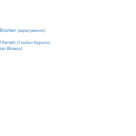
razilian (кератування)
Keratin (Глобал Кератін)
ian Blowout