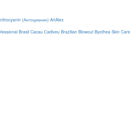
nthocyanin (Антоцианин)
ArtAlex
ofessional
Brasil Cacau Сadiveu
Brazilian Blowout
Byothea Skin Care