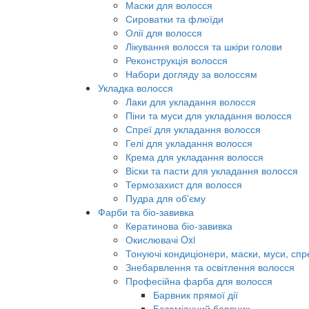
Маски для волосся
Сироватки та флюїди
Олії для волосся
Лікування волосся та шкіри голови
Реконструкція волосся
Набори догляду за волоссям
Укладка волосся
Лаки для укладання волосся
Піни та муси для укладання волосся
Спреї для укладання волосся
Гелі для укладання волосся
Крема для укладання волосся
Віски та пасти для укладання волосся
Термозахист для волосся
Пудра для об'єму
Фарби та біо-завивка
Кератинова біо-завивка
Окислювачі Oxi
Тонуючі кондиціонери, маски, муси, спр
Знебарвлення та освітлення волосся
Професійна фарба для волосся
Барвник прямої дії
Безаміачний барвник