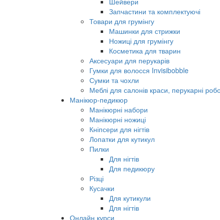
Шейвери
Запчастини та комплектуючі
Товари для грумінгу
Машинки для стрижки
Ножиці для грумінгу
Косметика для тварин
Аксесуари для перукарів
Гумки для волосся Invisibobble
Сумки та чохли
Меблі для салонів краси, перукарні робо
Манікюр-педикюр
Манікюрні набори
Манікюрні ножиці
Кніпсери для нігтів
Лопатки для кутикул
Пилки
Для нігтів
Для педикюру
Різці
Кусачки
Для кутикули
Для нігтів
Онлайн курси