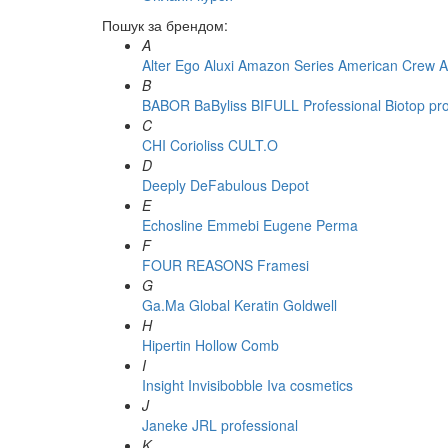
Пошук за брендом:
A
Alter Ego
Aluxi
Amazon Series
American Crew
A
B
BABOR
BaByliss
BIFULL Professional
Biotop pr
C
CHI
Corioliss
CULT.O
D
Deeply
DeFabulous
Depot
E
Echosline
Emmebi
Eugene Perma
F
FOUR REASONS
Framesi
G
Ga.Ma
Global Keratin
Goldwell
H
Hipertin
Hollow Comb
I
Insight
Invisibobble
Iva cosmetics
J
Janeke
JRL professional
K