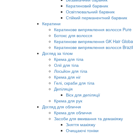
Кератиновий барвник
Освітлювальний барвник
Стійкий перманентний барвник
Кератини
Кератинове випрямлення волосся Pure B
Ботокс для волосся
Кератинове випрямлення GK Hair Global 
Кератинове випрямлення волосся Brazil
Догляд за тілом
Крема для тіла
Олії для тіла
Лосьйон для тіла
Крема для ніг
Гелі, скраби для тіла
Депіляція
Віск для депіляції
Крема для рук
Догляд для обличчя
Крема для обличчя
Засоби для вмивання та демакіяжу
Зняття макіяжу
Очищаючі тоніки