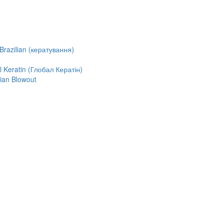
razilian (кератування)
Keratin (Глобал Кератін)
ian Blowout