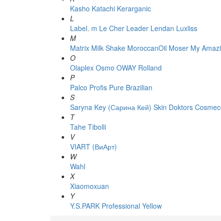
Kasho
Katachi
Kerarganic
L
Label. m
Le Cher
Leader
Lendan
Luxliss
M
Matrix
Milk Shake
MoroccanOil
Moser
My Amazi
O
Olaplex
Osmo
OWAY Rolland
P
Palco
Profis
Pure Brazilian
S
Saryna Key (Сарина Кей)
Skin Doktors Cosmece
T
Tahe
Tibolli
V
VIART (ВиАрт)
W
Wahl
X
Xiaomoxuan
Y
Y.S.PARK Professional
Yellow