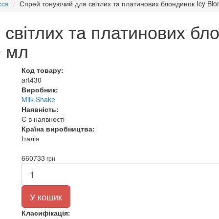
сся
Спрей тонуючий для світлих та платинових блондинок Icy Blo
світлих та платинових бло
0 мл
Код товару:
art430
Виробник:
Milk Shake
Наявність:
Є в наявності
Країна виробництва:
Італія
660
733
грн
У кошик
Класифікація: