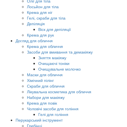
Олії для тіла
Лосьйон для тіла
Крема для ніг
Гелі, скраби для тіла
Депіляція
Віск для депіляції
Крема для рук
Догляд для обличчя
Крема для обличчя
Засоби для вмивання та демакіяжу
Зняття макіяжу
Очищаючі тоніки
Очищувальне молочко
Маски для обличчя
Хімічний пілінг
Скраби для обличчя
Лікувальна косметика для обличчя
Набори для макіяжу
Крема для повік
Чоловічі засоби для гоління
Гелі для гоління
Перукарський інструмент
Гребінці