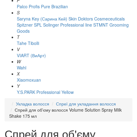
P
Palco
Profis
Pure Brazilian
S
Saryna Key (Сарина Кей)
Skin Doktors Cosmeceuticals
Spitzner
SPL Solinger Professional line
STMNT Grooming
Goods
T
Tahe
Tibolli
V
VIART (ВиАрт)
W
Wahl
X
Xiaomoxuan
Y
Y.S.PARK Professional
Yellow
Укладка волосся
Спреї для укладання волосся
Спрей для об'єму волосся Volume Solution Spray Milk
Shake 175 мл
Спрей для об'єму