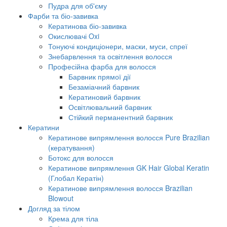
Пудра для об'єму
Фарби та біо-завивка
Кератинова біо-завивка
Окислювачі Oxi
Тонуючі кондиціонери, маски, муси, спреї
Знебарвлення та освітлення волосся
Професійна фарба для волосся
Барвник прямої дії
Безаміачний барвник
Кератиновий барвник
Освітлювальний барвник
Стійкий перманентний барвник
Кератини
Кератинове випрямлення волосся Pure Brazilian
(кератування)
Ботокс для волосся
Кератинове випрямлення GK Hair Global Keratin
(Глобал Кератін)
Кератинове випрямлення волосся Brazilian
Blowout
Догляд за тілом
Крема для тіла