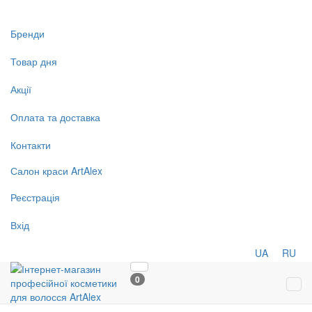
Бренди
Товар дня
Акції
Оплата та доставка
Контакти
Салон
краси
ArtAlex
Реєстрація
Вхід
UA
RU
0
Tog
navi