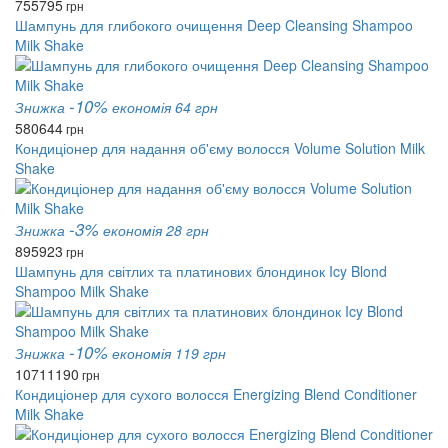
755
795
грн
Шампунь для глибокого очищення Deep Cleansing Shampoo
Milk Shake
-10%
Знижка
економія 64 грн
580
644
грн
Кондиціонер для надання об'єму волосся Volume Solution Milk
Shake
-3%
Знижка
економія 28 грн
895
923
грн
Шампунь для світлих та платинових блондинок Icy Blond
Shampoo Milk Shake
-10%
Знижка
економія 119 грн
1071
1190
грн
Кондиціонер для сухого волосся Energizing Blend Сonditioner
Milk Shake