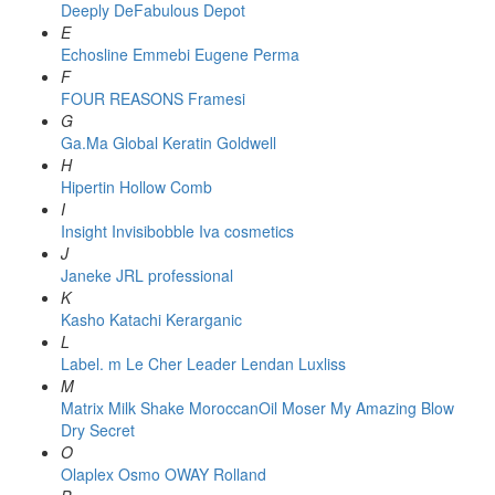
Deeply
DeFabulous
Depot
E
Echosline
Emmebi
Eugene Perma
F
FOUR REASONS
Framesi
G
Ga.Ma
Global Keratin
Goldwell
H
Hipertin
Hollow Comb
I
Insight
Invisibobble
Iva cosmetics
J
Janeke
JRL professional
K
Kasho
Katachi
Kerarganic
L
Label. m
Le Cher
Leader
Lendan
Luxliss
M
Matrix
Milk Shake
MoroccanOil
Moser
My Amazing Blow
Dry Secret
O
Olaplex
Osmo
OWAY Rolland