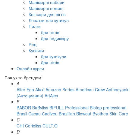
Манікюрні набори
Манікюрні ножиці
Кніпсери для нігтів
Лопатки для кутикул
Пилки
Для нігтів
Для педикюру
Різці
Кусачки
Для кутикули
Для нігтів
Онлайн курси
Пошук за брендом:
A
Alter Ego
Aluxi
Amazon Series
American Crew
Anthocyanin
(Антоцианин)
ArtAlex
B
BABOR
BaByliss
BIFULL Professional
Biotop professional
Brasil Cacau Сadiveu
Brazilian Blowout
Byothea Skin Care
C
CHI
Corioliss
CULT.O
D