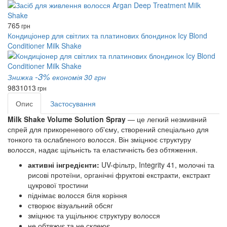
765
грн
Кондиціонер для світлих та платинових блондинок Icy Blond
Conditioner Milk Shake
-3%
Знижка
економія 30 грн
983
1013
грн
Опис
Застосування
Milk Shake Volume Solution Spray
— це легкий незмивний
спрей для прикореневого об'єму, створений спеціально для
тонкого та ослабленого волосся. Він зміцнює структуру
волосся, надає щільність та еластичність без обтяження.
активні інгредієнти:
UV-фільтр, Integrity 41, молочні та
рисові протеїни, органічні фруктові екстракти, екстракт
цукрової тростини
піднімає волосся біля коріння
створює візуальний обсяг
зміцнює та ущільнює структуру волосся
не обтяжує та не склеює