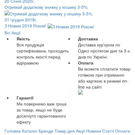
20 Січня 2025г.
Отримай додаткову знижку у кошику 3-5%
31 грудня 2018г.
З Новим 2019 Роком!
Всі Акції
Якість
Доставка
Вся продукція
Доставка кур'єром по
сертифікована, проходить
Одесі протягом дня та 3-х
контроль якості перед
днів по Україні.
відправкою
Оплата
Ви можете сплатити товар
готівкою при отриманні
або карткою в режимі on-
line на сайті
Гарантії
Ми повернемо вам гроші
за товар, якщо не буде
досягнуто гарантованого
ефекту
Головна
Каталог
Бренди
Товар дня
Акції
Новини
Статті
Оплата