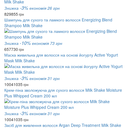
-3%
Знижка
економія 26 грн
829
855
грн
Шампунь для сухого та ламкого волосся Energizing Blend
Shampoo Milk Shake
-10%
Знижка
економія 73 грн
657
730
грн
Маска живильна для волосся на основі йогурту Active Yogurt
Mask Milk Shake
-3%
Знижка
економія 31 грн
1004
1035
грн
Крем-піна зволожуюча для сухого волосся Milk Shake Moisture
Plus Whipped Cream 200 мл
-3%
Знижка
економія 31 грн
1004
1035
грн
Засіб для живлення волосся Argan Deep Treatment Milk Shake